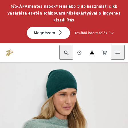
🛒✂️ÁFAmentes napok* legalább 3 db használati cikk
vásárlása esetén TchiboCard hűségkártyával & ingyenes
kiszállítás
Megnézem
További információk