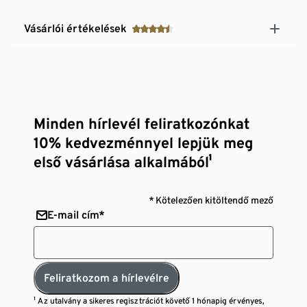
Vásárlói értékelések
Minden hírlevél feliratkozónkat
10% kedvezménnyel lepjük meg
első vásárlása alkalmából¹
* Kötelezően kitöltendő mező
E-mail cím*
Feliratkozom a hírlevélre
¹ Az utalvány a sikeres regisztrációt követő 1 hónapig érvényes,