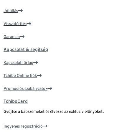
Jótállás
Visszatérítés
Garancia
Kapcsolat & segítség
Kapcsolati űrlap
Tchibo Online fiók
Promóciós szabályzatok
TchiboCard
Gyűjtse a babszemeket és élvezze az exkluzív előnyöket.
Ingyenes regisztráció