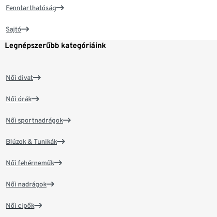
Fenntarthatóság
Sajtó
Legnépszerűbb kategóriáink
Női divat
Női órák
Női sportnadrágok
Blúzok & Tunikák
Női fehérneműk
Női nadrágok
Női cipők