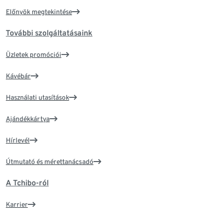
Előnyök megtekintése
További szolgáltatásaink
Üzletek promóciói
Kávébár
Használati utasítások
Ajándékkártya
Hírlevél
Útmutató és mérettanácsadó
A Tchibo-ról
Karrier