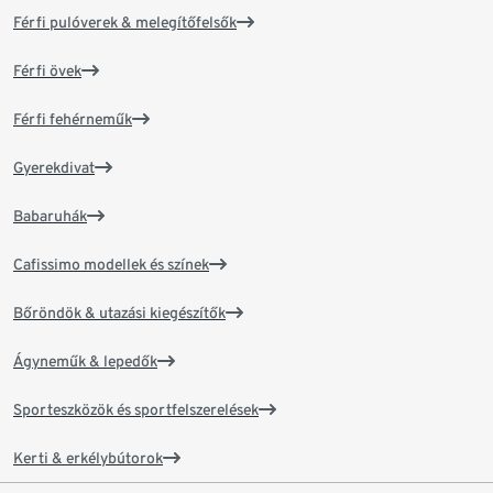
Férfi pulóverek & melegítőfelsők
Férfi övek
Férfi fehérneműk
Gyerekdivat
Babaruhák
Cafissimo modellek és színek
Bőröndök & utazási kiegészítők
Ágyneműk & lepedők
Sporteszközök és sportfelszerelések
Kerti & erkélybútorok