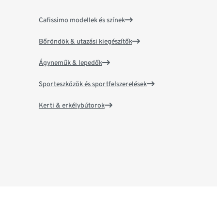
Cafissimo modellek és színek
Bőröndök & utazási kiegészítők
Ágyneműk & lepedők
Sporteszközök és sportfelszerelések
Kerti & erkélybútorok