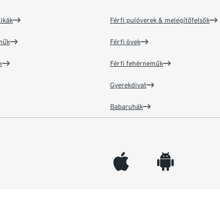
ikák
Férfi pulóverek & melegítőfelsők
műk
Férfi övek
k
Férfi fehérneműk
Gyerekdivat
Babaruhák
appleinc
android