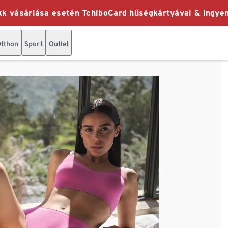
k vásárlása esetén TchiboCard hűségkártyával & ingyen
tthon
Sport
Outlet