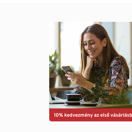
10% kedvezmény az első vásárlásb