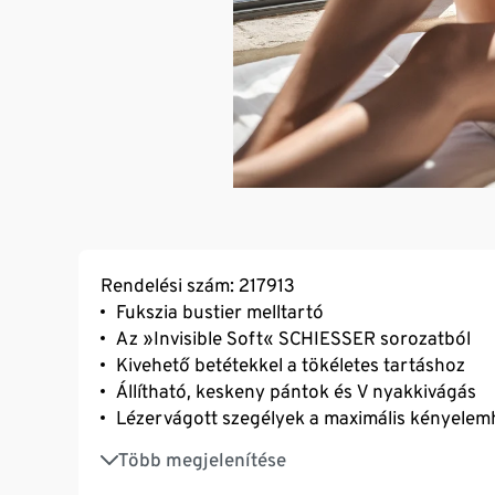
Rendelési szám: 217913
Fukszia bustier melltartó
Az »Invisible Soft« SCHIESSER sorozatból
Kivehető betétekkel a tökéletes tartáshoz
Állítható, keskeny pántok és V nyakkivágás
Lézervágott szegélyek a maximális kényelem
Puha, rugalmas mikroszálas anyag
Több megjelenítése
Modelljeink M/38-as méretet viselnek