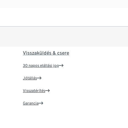
Visszaküldés & csere
30 napos elállási jog
Jótállás
Visszatérítés
Garancia