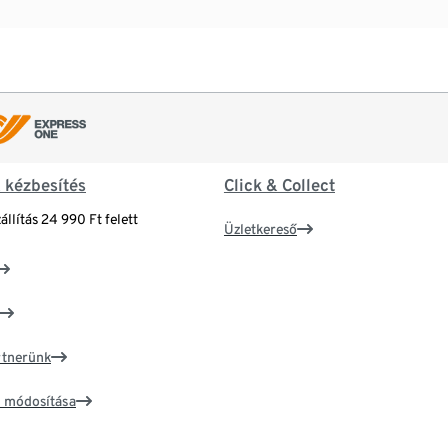
& kézbesítés
Click & Collect
állítás 24 990 Ft felett
Üzletkereső
artnerünk
ím módosítása