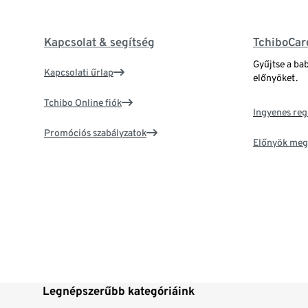
Kapcsolat & segítség
TchiboCar
Gyűjtse a ba
Kapcsolati űrlap
előnyöket.
Tchibo Online fiók
Ingyenes reg
Promóciós szabályzatok
Előnyök meg
Legnépszerűbb kategóriáink