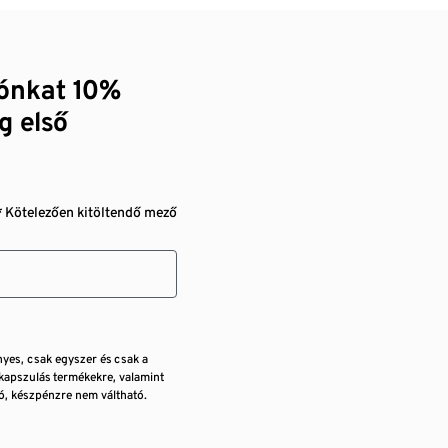
zónkat 10%
g első
* Kötelezően kitöltendő mező
nyes, csak egyszer és csak a
kapszulás termékekre, valamint
, készpénzre nem váltható.