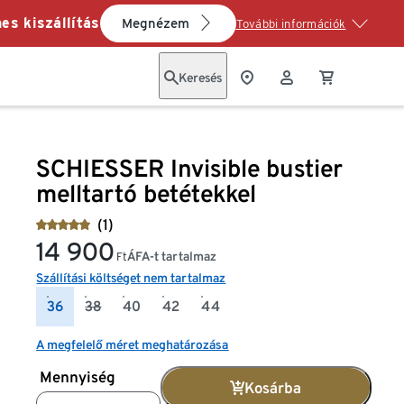
es kiszállítás
Megnézem
További információk
Keresés
SCHIESSER Invisible bustier
melltartó betétekkel
(1)
14 900
ÁFA-t tartalmaz
Ft
Szállítási költséget nem tartalmaz
36
38
40
42
44
A megfelelő méret meghatározása
Mennyiség
Kosárba