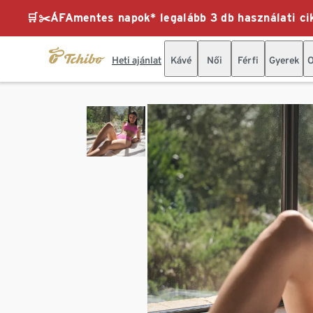
🛒✂️ÁFAmentes napok* legalább 3 db használati cik
Heti ajánlat
Kávé
Női
Férfi
Gyerek
O