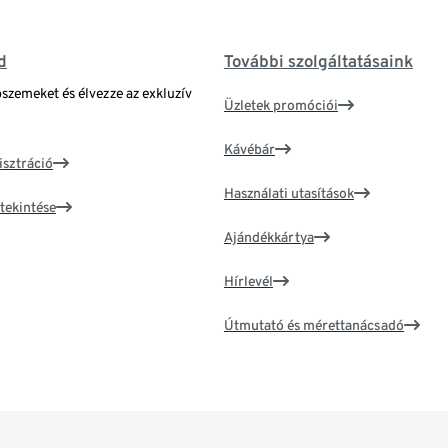
d
További szolgáltatásaink
bszemeket és élvezze az exkluzív
Üzletek promóciói
Kávébár
isztráció
Használati utasítások
tekintése
Ajándékkártya
Hírlevél
Útmutató és mérettanácsadó