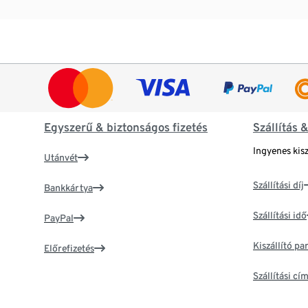
Egyszerű & biztonságos fizetés
Szállítás 
Ingyenes kisz
Utánvét
Szállítási díj
Bankkártya
Szállítási idő
PayPal
Kiszállító p
Előrefizetés
Szállítási c