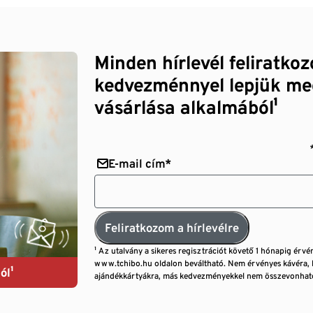
Minden hírlevél feliratko
kedvezménnyel lepjük me
vásárlása alkalmából¹
E-mail cím*
Feliratkozom a hírlevélre
¹ Az utalvány a sikeres regisztrációt követő 1 hónapig érvé
www.tchibo.hu oldalon beváltható. Nem érvényes kávéra, 
ól¹
ajándékkártyákra, más kedvezményekkel nem összevonható