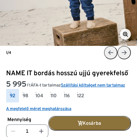
1/4
NAME IT bordás hosszú ujjú gyerekfelső
5 995
ÁFA-t tartalmaz
Szállítási költséget nem tartalmaz
Ft
92
98
104
110
116
122
A megfelelő méret meghatározása
Mennyiség
Kosárba