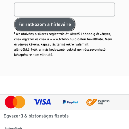
Feliratkozom a hírlevélre
¹ Az utalvány a sikeres regisztrációt követő 1 hónapig érvényes,
csak egyszer és csak a www.tchibo.hu oldalon beváltható. Nem
érvényes kávéra, kapszulás termékekre, valamint
ajándékkártyákra, más kedvezményekkel nem összevonható,
készpénzre nem váltható.
Egyszerű & biztonságos fizetés
Utánvét