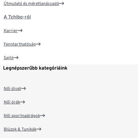
Útmutató és mérettanácsadó
A Tchibo-ról
Karrier
Fenntarthatóság
Sajtó
Legnépszerűbb kategóriáink
Női divat
Női órák
Női sportnadrágok
Blúzok & Tunikák