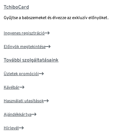
TchiboCard
Gyűjtse a babszemeket és élvezze az exkluzív előnyöket.
Ingyenes regisztráció
Előnyök megtekintése
További szolgáltatásaink
Üzletek promóciói
Kávébár
Használati utasítások
Ajándékkártya
Hírlevél