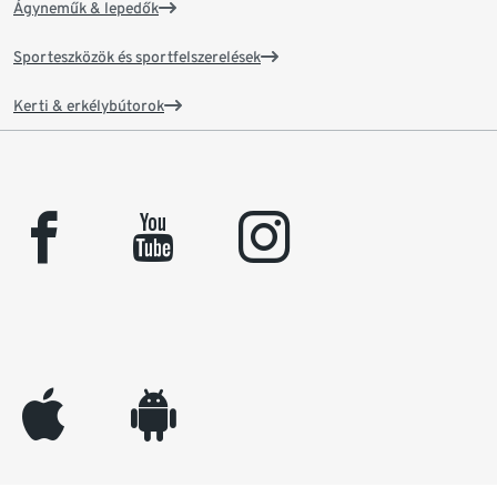
Ágyneműk & lepedők
Sporteszközök és sportfelszerelések
Kerti & erkélybútorok
facebook
youtube
instagram
appleinc
android