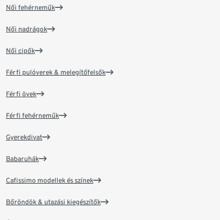
Női fehérneműk
Női nadrágok
Női cipők
Férfi pulóverek & melegítőfelsők
Férfi övek
Férfi fehérneműk
Gyerekdivat
Babaruhák
Cafissimo modellek és színek
Bőröndök & utazási kiegészítők