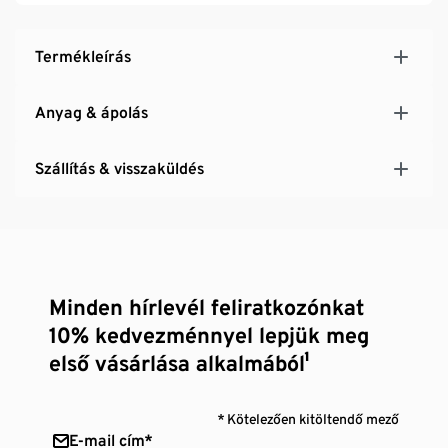
Termékleírás
Anyag & ápolás
Szállítás & visszaküldés
Minden hírlevél feliratkozónkat
10% kedvezménnyel lepjük meg
első vásárlása alkalmából¹
* Kötelezően kitöltendő mező
E-mail cím*