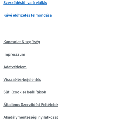
Szerződéstől való elállás
Kávé előfizetés felmondása
Kapcsolat & segítség
Impresszum
Adatvédelem
Visszaélés-bejelentés
Süti (cookie) beállítások
Általános Szerződési Feltételek
Akadálymentességi nyilatkozat