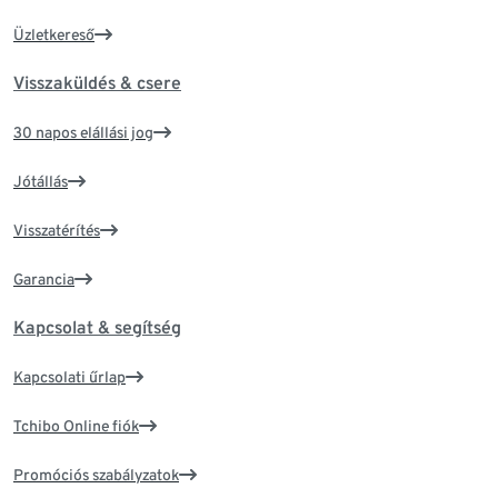
Üzletkereső
Visszaküldés & csere
30 napos elállási jog
Jótállás
Visszatérítés
Garancia
Kapcsolat & segítség
Kapcsolati űrlap
Tchibo Online fiók
Promóciós szabályzatok