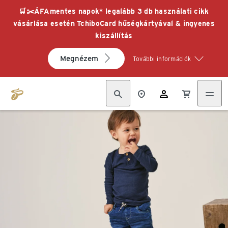
🛒✂️ÁFAmentes napok* legalább 3 db használati cikk
vásárlása esetén TchiboCard hűségkártyával & ingyenes
kiszállítás
Megnézem
További információk