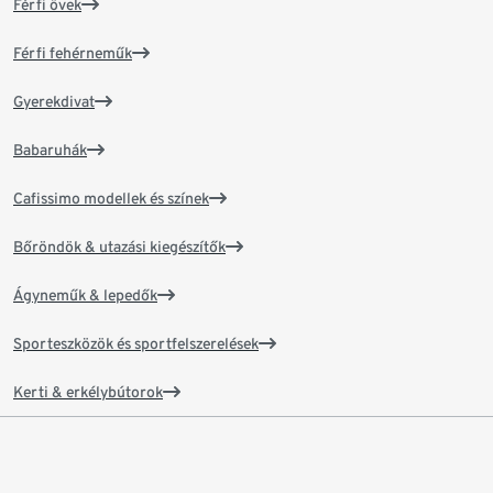
Férfi övek
Férfi fehérneműk
Gyerekdivat
Babaruhák
Cafissimo modellek és színek
Bőröndök & utazási kiegészítők
Ágyneműk & lepedők
Sporteszközök és sportfelszerelések
Kerti & erkélybútorok