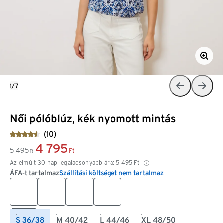
1/7
Női pólóblúz, kék nyomott mintás
(10)
4 795
5 495
Ft
Ft
Az elmúlt 30 nap legalacsonyabb ára:
5 495
Ft
ÁFA-t tartalmaz
Szállítási költséget nem tartalmaz
S 36/38
M 40/42
L 44/46
XL 48/50