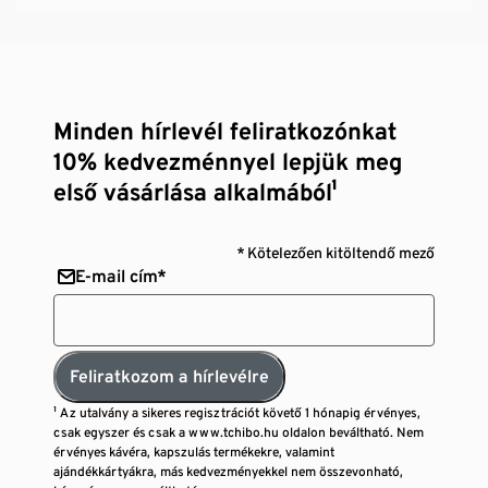
Minden hírlevél feliratkozónkat
10% kedvezménnyel lepjük meg
első vásárlása alkalmából¹
* Kötelezően kitöltendő mező
E-mail cím*
Feliratkozom a hírlevélre
¹ Az utalvány a sikeres regisztrációt követő 1 hónapig érvényes,
csak egyszer és csak a www.tchibo.hu oldalon beváltható. Nem
érvényes kávéra, kapszulás termékekre, valamint
ajándékkártyákra, más kedvezményekkel nem összevonható,