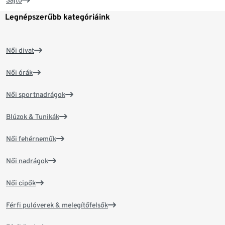
Sajtó
Legnépszerűbb kategóriáink
Női divat
Női órák
Női sportnadrágok
Blúzok & Tunikák
Női fehérneműk
Női nadrágok
Női cipők
Férfi pulóverek & melegítőfelsők