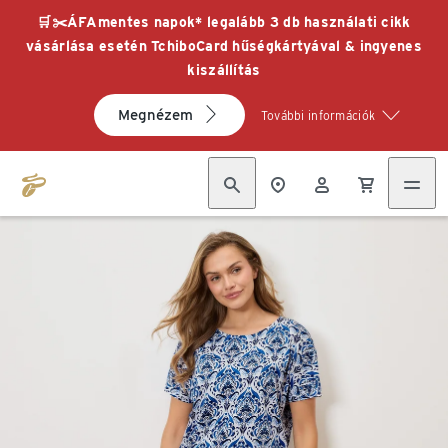
🛒✂️ÁFAmentes napok* legalább 3 db használati cikk
vásárlása esetén TchiboCard hűségkártyával & ingyenes
kiszállítás
Megnézem
További információk