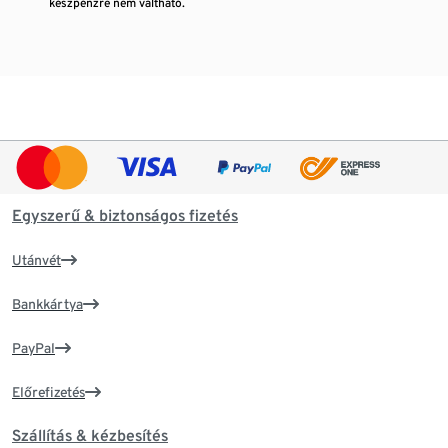
készpénzre nem váltható.
Egyszerű & biztonságos fizetés
Utánvét
Bankkártya
PayPal
Előrefizetés
Szállítás & kézbesítés