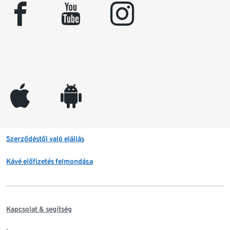
facebook
youtube
instagram
appleinc
android
Szerződéstől való elállás
Kávé előfizetés felmondása
Kapcsolat & segítség