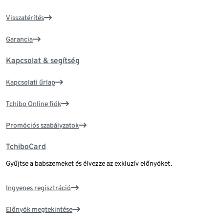
Visszatérítés
Garancia
Kapcsolat & segítség
Kapcsolati űrlap
Tchibo Online fiók
Promóciós szabályzatok
TchiboCard
Gyűjtse a babszemeket és élvezze az exkluzív előnyöket.
Ingyenes regisztráció
Előnyök megtekintése