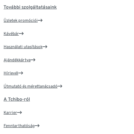
További szolgáltatásaink
Üzletek promóciói
Kávébár
Használati utasítások
Ajándékkártya
Hírlevél
Útmutató és mérettanácsadó
A Tchibo-ról
Karrier
Fenntarthatóság