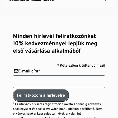
Minden hírlevél feliratkozónkat
10% kedvezménnyel lepjük meg
első vásárlása alkalmából¹
* Kötelezően kitöltendő mező
E-mail cím*
Feliratkozom a hírlevélre
¹ Az utalvány a sikeres regisztrációt követő 1 hónapig érvényes,
csak egyszer és csak a www.tchibo.hu oldalon beváltható. Nem
érvényes kávéra, kapszulás termékekre, valamint