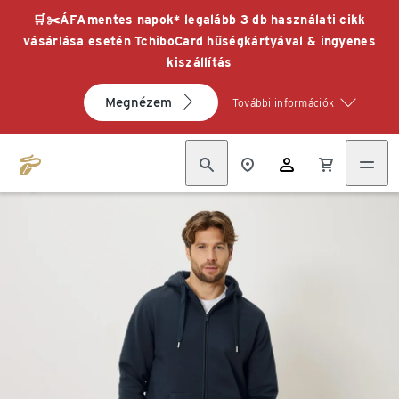
🛒✂️ÁFAmentes napok* legalább 3 db használati cikk
vásárlása esetén TchiboCard hűségkártyával & ingyenes
kiszállítás
Megnézem
További információk