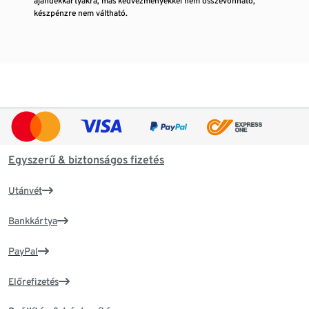
ajándékkártyákra, más kedvezményekkel nem összevonható,
készpénzre nem váltható.
Egyszerű & biztonságos fizetés
Utánvét
Bankkártya
PayPal
Előrefizetés