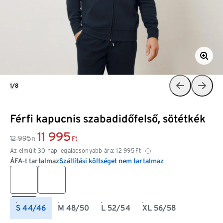
1/8
Férfi kapucnis szabadidőfelső, sötétkék
11 995
12 995
Ft
Ft
Az elmúlt 30 nap legalacsonyabb ára:
12 995
Ft
ÁFA-t tartalmaz
Szállítási költséget nem tartalmaz
S 44/46
M 48/50
L 52/54
XL 56/58