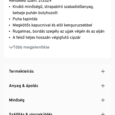
Rendelési szám: 213329
Kiváló minőségű, strapabíró szabadidőanyag,
belseje puhán bolyhozott
Puha tapintás
Megkötős kapucnival és elöl kenguruzsebbel
Rugalmas, bordás szegély az ujjak végén és az alján
A felső teljes hosszán végigfutó cipzár
Újrahasznosított anyaggal
Több megjelenítése
Termékleírás
Anyag & ápolás
Minőség
Szállítás & visszaküldés