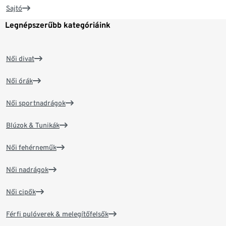
Sajtó
Legnépszerűbb kategóriáink
Női divat
Női órák
Női sportnadrágok
Blúzok & Tunikák
Női fehérneműk
Női nadrágok
Női cipők
Férfi pulóverek & melegítőfelsők