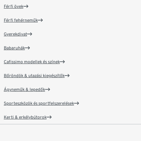
Férfi övek
Férfi fehérneműk
Gyerekdivat
Babaruhák
Cafissimo modellek és színek
Bőröndök & utazási kiegészítők
Ágyneműk & lepedők
Sporteszközök és sportfelszerelések
Kerti & erkélybútorok