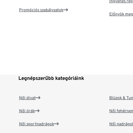
Ingyenes reg
Promóciós szabályzatok
Előnyök meg
Legnépszerűbb kategóriáink
Női divat
Blúzok & Tun
Női órák
Női fehérne
Női sportnadrágok
Női nadrágo