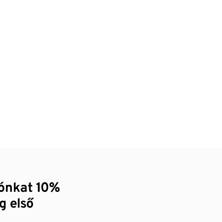
zónkat 10%
g első