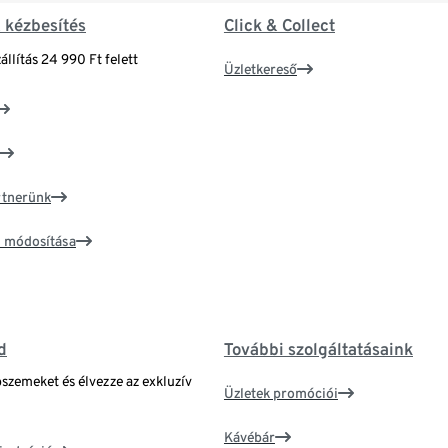
& kézbesítés
Click & Collect
állítás 24 990 Ft felett
Üzletkereső
artnerünk
ím módosítása
d
További szolgáltatásaink
bszemeket és élvezze az exkluzív
Üzletek promóciói
Kávébár