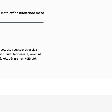
* Kötelezően kitöltendő mező
nyes, csak egyszer és csak a
kapszulás termékekre, valamint
, készpénzre nem váltható.