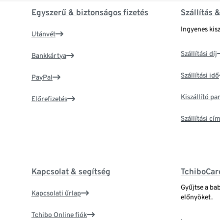
Egyszerű & biztonságos fizetés
Szállítás 
Ingyenes kisz
Utánvét
Szállítási díj
Bankkártya
Szállítási idő
PayPal
Kiszállító p
Előrefizetés
Szállítási c
Kapcsolat & segítség
TchiboCar
Gyűjtse a ba
Kapcsolati űrlap
előnyöket.
Tchibo Online fiók