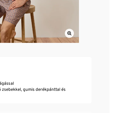
vágással
ó zsebekkel, gumis derékpánttal és