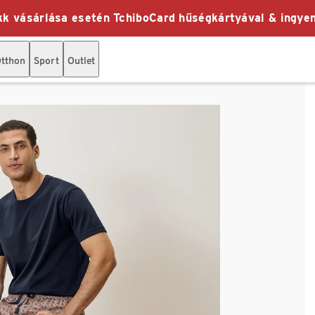
k vásárlása esetén TchiboCard hűségkártyával & ingyen
tthon
Sport
Outlet