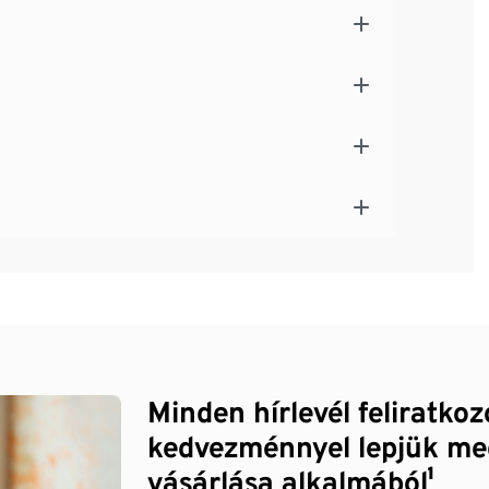
Minden hírlevél feliratko
kedvezménnyel lepjük me
vásárlása alkalmából¹