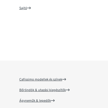
Sajtó
Cafissimo modellek és színek
Bőröndök & utazási kiegészítők
Ágyneműk & lepedők