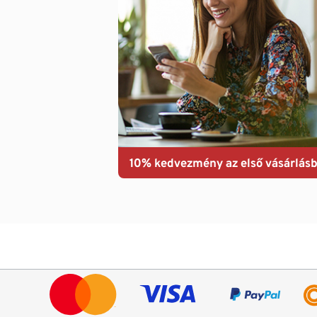
10% kedvezmény az első vásárlásb