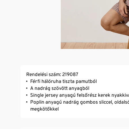
Rendelési szám: 219087
Férfi hálóruha tiszta pamutból
A nadrág szövött anyagból
Single jersey anyagú felsőrész kerek nyakki
Poplin anyagú nadrág gombos sliccel, oldals
megkötőkkel