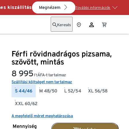
es kiszállítás
Megnézem
További információk
Keresés
Férfi rövidnadrágos pizsama,
szövött, mintás
8 995
ÁFA-t tartalmaz
Ft
Szállítási költséget nem tartalmaz
S 44/46
M 48/50
L 52/54
XL 56/58
XXL 60/62
A megfelelő méret meghatározása
Mennyiség