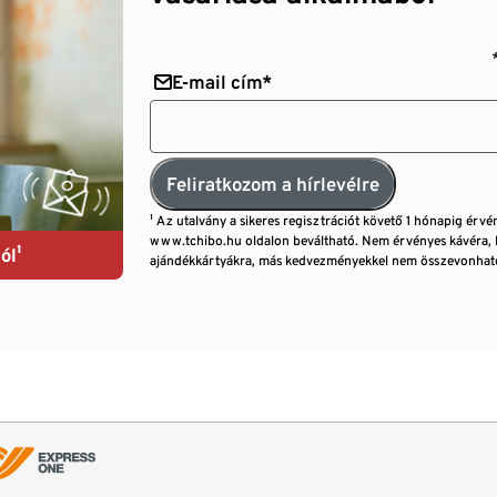
E-mail cím*
Feliratkozom a hírlevélre
¹ Az utalvány a sikeres regisztrációt követő 1 hónapig érvé
www.tchibo.hu oldalon beváltható. Nem érvényes kávéra, 
ól¹
ajándékkártyákra, más kedvezményekkel nem összevonható