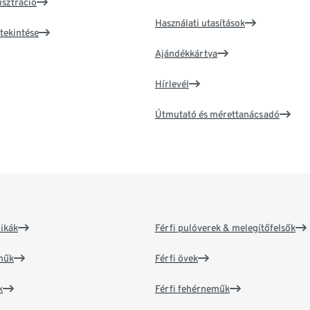
isztráció
Használati utasítások
tekintése
Ajándékkártya
Hírlevél
Útmutató és mérettanácsadó
ikák
Férfi pulóverek & melegítőfelsők
műk
Férfi övek
k
Férfi fehérneműk