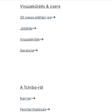
Visszaküldés & csere
30 napos elállási jog
Jótállás
Visszatérítés
Garancia
A Tchibo-ról
Karrier
Fenntarthatóság