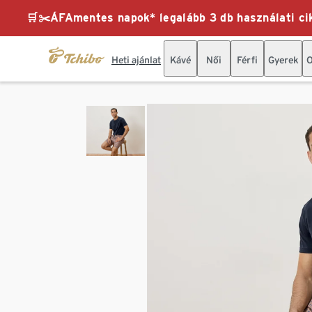
🛒✂️ÁFAmentes napok* legalább 3 db használati cik
Heti ajánlat
Kávé
Női
Férfi
Gyerek
O