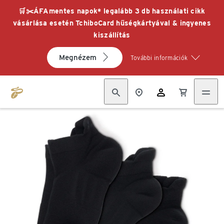
🛒✂️ÁFAmentes napok* legalább 3 db használati cikk
vásárlása esetén TchiboCard hűségkártyával & ingyenes
kiszállítás
Megnézem
További információk