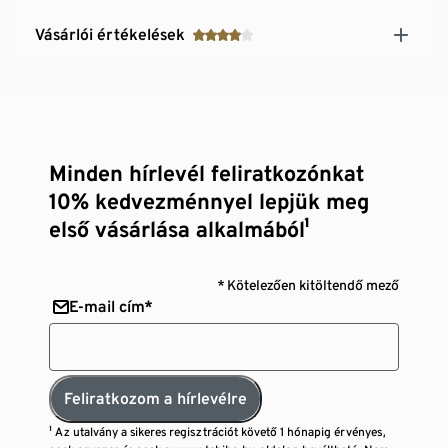
Vásárlói értékelések
Minden hírlevél feliratkozónkat
10% kedvezménnyel lepjük meg
első vásárlása alkalmából¹
* Kötelezően kitöltendő mező
E-mail cím*
Feliratkozom a hírlevélre
¹ Az utalvány a sikeres regisztrációt követő 1 hónapig érvényes,