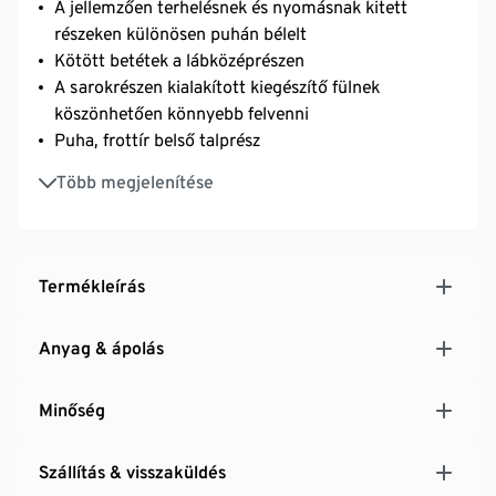
A jellemzően terhelésnek és nyomásnak kitett
részeken különösen puhán bélelt
Kötött betétek a lábközéprészen
A sarokrészen kialakított kiegészítő fülnek
köszönhetően könnyebb felvenni
Puha, frottír belső talprész
Különösen lapos orrvarrás
Több megjelenítése
Márkás elasztánnal: formatartó, tökéletesen áll,
teljesen szabad mozgást biztosít
Uniszex
Termékleírás
Anyag & ápolás
Minőség
Szállítás & visszaküldés