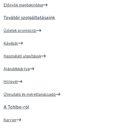
Előnyök megtekintése
További szolgáltatásaink
Üzletek promóciói
Kávébár
Használati utasítások
Ajándékkártya
Hírlevél
Útmutató és mérettanácsadó
A Tchibo-ról
Karrier