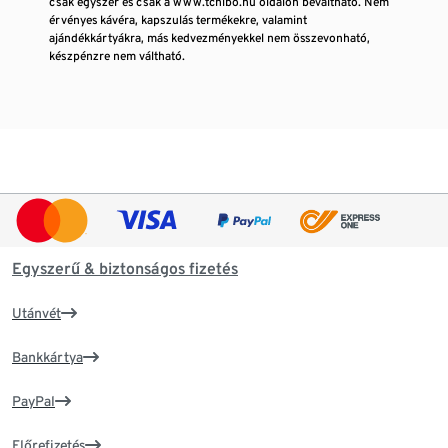
csak egyszer és csak a www.tchibo.hu oldalon beváltható. Nem
érvényes kávéra, kapszulás termékekre, valamint
ajándékkártyákra, más kedvezményekkel nem összevonható,
készpénzre nem váltható.
Egyszerű & biztonságos fizetés
Utánvét
Bankkártya
PayPal
Előrefizetés