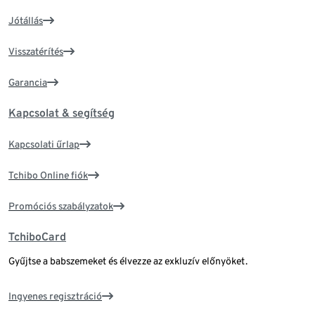
Jótállás
Visszatérítés
Garancia
Kapcsolat & segítség
Kapcsolati űrlap
Tchibo Online fiók
Promóciós szabályzatok
TchiboCard
Gyűjtse a babszemeket és élvezze az exkluzív előnyöket.
Ingyenes regisztráció