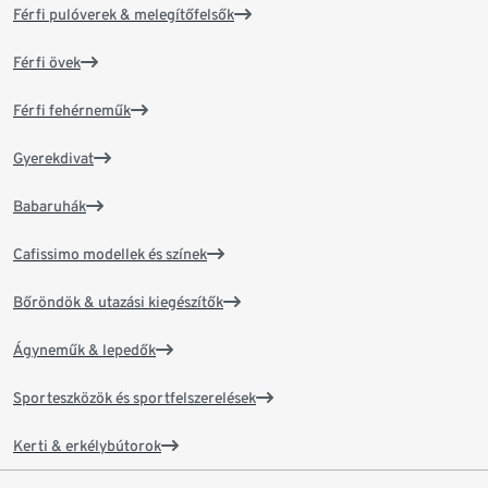
Férfi pulóverek & melegítőfelsők
Férfi övek
Férfi fehérneműk
Gyerekdivat
Babaruhák
Cafissimo modellek és színek
Bőröndök & utazási kiegészítők
Ágyneműk & lepedők
Sporteszközök és sportfelszerelések
Kerti & erkélybútorok