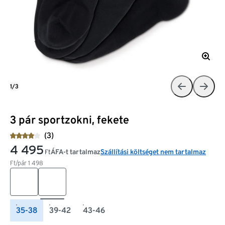
1/3
3 pár sportzokni, fekete
(3)
4 495
ÁFA-t tartalmaz
Szállítási költséget nem tartalmaz
Ft
Ft/pár
1 498
35-38
39-42
43-46