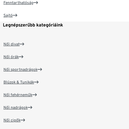
Fenntarthatóság
Sajtó
Legnépszerűbb kategóriáink
Női divat
Női órák
Női sportnadrágok
Blúzok & Tunikák
Női fehérneműk
Női nadrágok
Női cipők