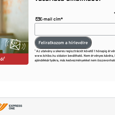
E-mail cím*
Feliratkozom a hírlevélre
¹ Az utalvány a sikeres regisztrációt követő 1 hónapig érvé
www.tchibo.hu oldalon beváltható. Nem érvényes kávéra, 
ól¹
ajándékkártyákra, más kedvezményekkel nem összevonható