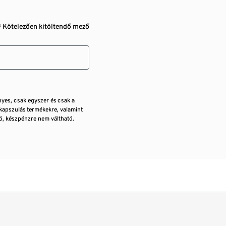
* Kötelezően kitöltendő mező
nyes, csak egyszer és csak a
kapszulás termékekre, valamint
, készpénzre nem váltható.