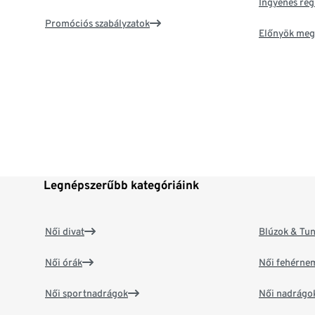
Ingyenes reg
Promóciós szabályzatok
Előnyök meg
Legnépszerűbb kategóriáink
Női divat
Blúzok & Tun
Női órák
Női fehérne
Női sportnadrágok
Női nadrágo