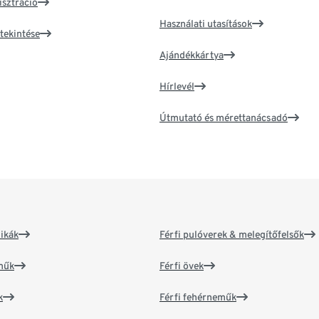
isztráció
Használati utasítások
tekintése
Ajándékkártya
Hírlevél
Útmutató és mérettanácsadó
ikák
Férfi pulóverek & melegítőfelsők
műk
Férfi övek
k
Férfi fehérneműk