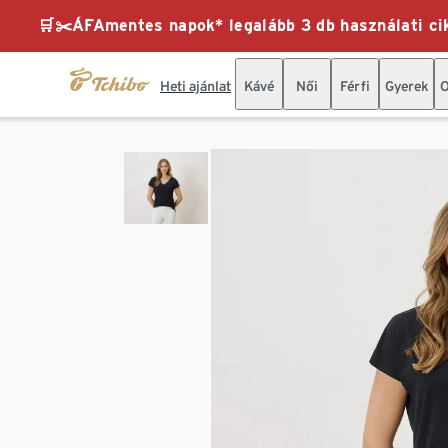
🛒✂️ÁFAmentes napok* legalább 3 db használati cik
Heti ajánlat
Kávé
Női
Férfi
Gyerek
O