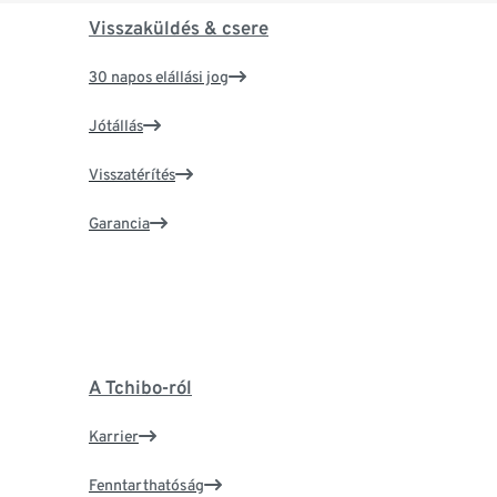
Visszaküldés & csere
30 napos elállási jog
Jótállás
Visszatérítés
Garancia
A Tchibo-ról
Karrier
Fenntarthatóság