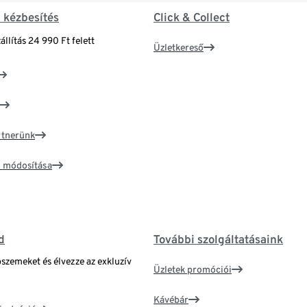
& kézbesítés
Click & Collect
állítás 24 990 Ft felett
Üzletkereső
artnerünk
ím módosítása
d
További szolgáltatásaink
bszemeket és élvezze az exkluzív
Üzletek promóciói
Kávébár