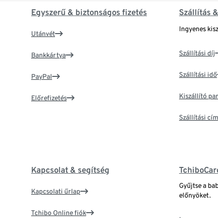
Egyszerű & biztonságos fizetés
Szállítás 
Ingyenes kisz
Utánvét
Szállítási díj
Bankkártya
Szállítási idő
PayPal
Kiszállító p
Előrefizetés
Szállítási c
Kapcsolat & segítség
TchiboCar
Gyűjtse a ba
Kapcsolati űrlap
előnyöket.
Tchibo Online fiók