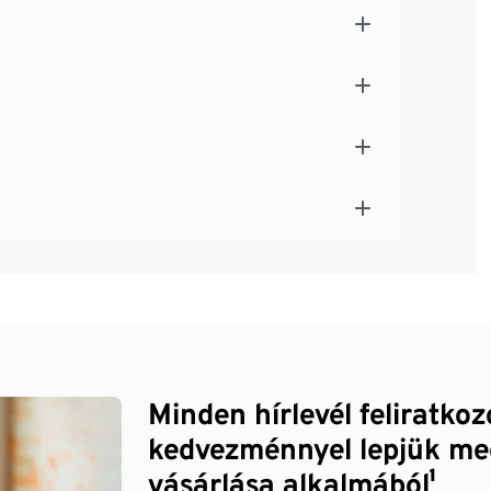
Minden hírlevél feliratko
kedvezménnyel lepjük me
vásárlása alkalmából¹