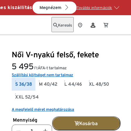
es kiszállítás
Megnézem
További információk
Keresés
Női V-nyakú felső, fekete
5 495
ÁFA-t tartalmaz
Ft
Szállítási költséget nem tartalmaz
S 36/38
M 40/42
L 44/46
XL 48/50
XXL 52/54
A megfelelő méret meghatározása
Mennyiség
Kosárba