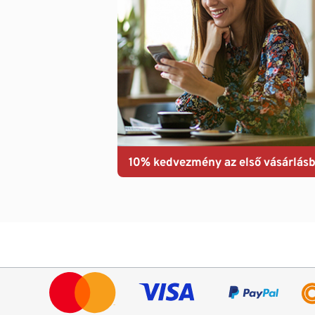
10% kedvezmény az első vásárlásb