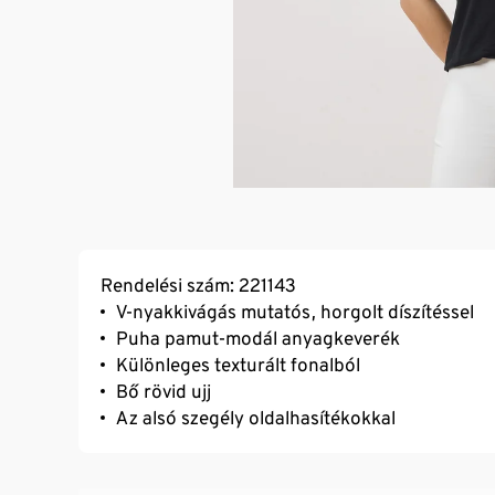
Rendelési szám: 221143
V-nyakkivágás mutatós, horgolt díszítéssel
Puha pamut-modál anyagkeverék
Különleges texturált fonalból
Bő rövid ujj
Az alsó szegély oldalhasítékokkal