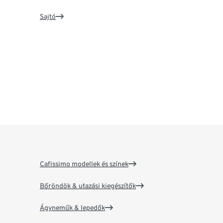
Sajtó
Cafissimo modellek és színek
Bőröndök & utazási kiegészítők
Ágyneműk & lepedők