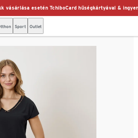
k vásárlása esetén TchiboCard hűségkártyával & ingyen
tthon
Sport
Outlet