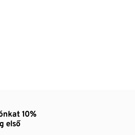
zónkat 10%
g első