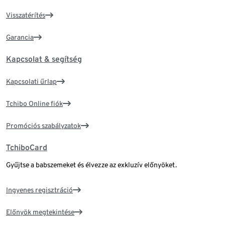
Visszatérítés
Garancia
Kapcsolat & segítség
Kapcsolati űrlap
Tchibo Online fiók
Promóciós szabályzatok
TchiboCard
Gyűjtse a babszemeket és élvezze az exkluzív előnyöket.
Ingyenes regisztráció
Előnyök megtekintése