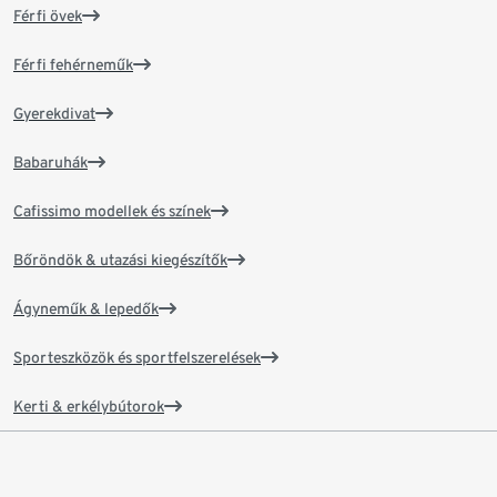
Férfi övek
Férfi fehérneműk
Gyerekdivat
Babaruhák
Cafissimo modellek és színek
Bőröndök & utazási kiegészítők
Ágyneműk & lepedők
Sporteszközök és sportfelszerelések
Kerti & erkélybútorok