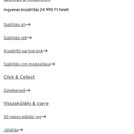
Ingyenes kiszállítás 24 990 Ft felett
Szállítási díj
Szállítási idő
Kiszállító partnerünk
Szállítási cím módosítása
Click & Collect
Üzletkereső
Visszaküldés & csere
30 napos elállási jog
Jótállás