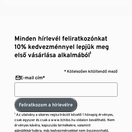
Minden hírlevél feliratkozónkat
10% kedvezménnyel lepjük meg
első vásárlása alkalmából¹
* Kötelezően kitöltendő mező
E-mail cím*
Feliratkozom a hírlevélre
¹ Az utalvány a sikeres regisztrációt követő 1 hónapig érvényes,
csak egyszer és csak a www.tchibo.hu oldalon beváltható. Nem
érvényes kávéra, kapszulás termékekre, valamint
ajándékkártyákra, más kedvezményekkel nem összevonható,