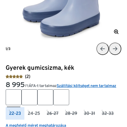
1/3
Gyerek gumicsizma, kék
(2)
8 995
ÁFA-t tartalmaz
Szállítási költséget nem tartalmaz
Ft
22-23
24-25
26-27
28-29
30-31
32-33
A megfelelő méret meghatározása