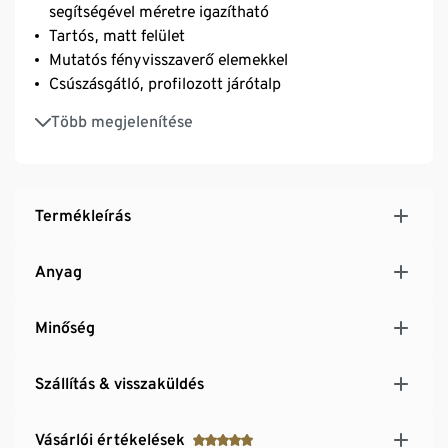
segítségével méretre igazítható
Tartós, matt felület
Mutatós fényvisszaverő elemekkel
Csúszásgátló, profilozott járótalp
Vízálló
Több megjelenítése
Termékleírás
Anyag
Minőség
Szállítás & visszaküldés
Vásárlói értékelések