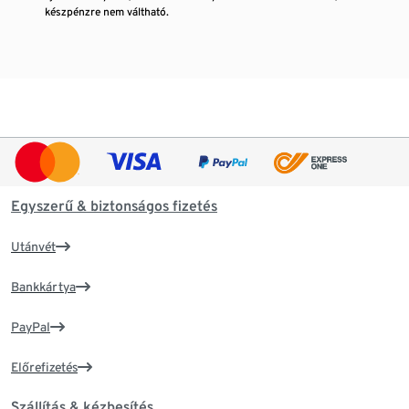
készpénzre nem váltható.
Egyszerű & biztonságos fizetés
Utánvét
Bankkártya
PayPal
Előrefizetés
Szállítás & kézbesítés