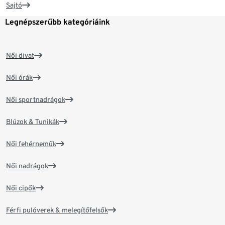
Sajtó
Legnépszerűbb kategóriáink
Női divat
Női órák
Női sportnadrágok
Blúzok & Tunikák
Női fehérneműk
Női nadrágok
Női cipők
Férfi pulóverek & melegítőfelsők