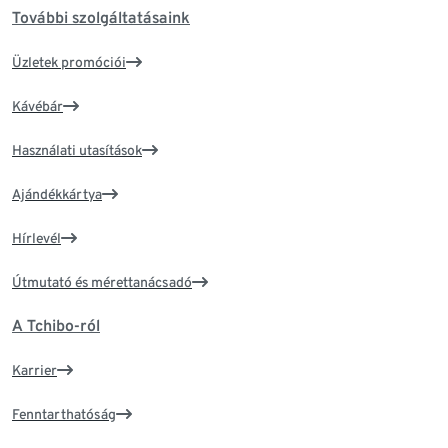
További szolgáltatásaink
Üzletek promóciói
Kávébár
Használati utasítások
Ajándékkártya
Hírlevél
Útmutató és mérettanácsadó
A Tchibo-ról
Karrier
Fenntarthatóság