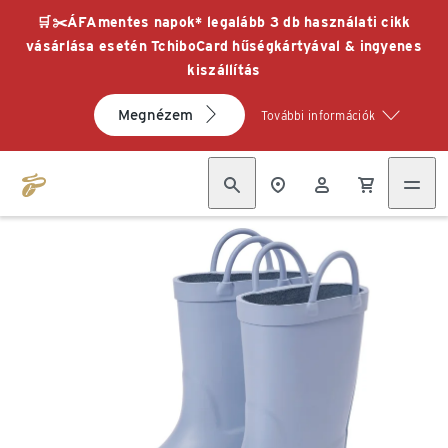
🛒✂️ÁFAmentes napok* legalább 3 db használati cikk
vásárlása esetén TchiboCard hűségkártyával & ingyenes
kiszállítás
Megnézem
További információk