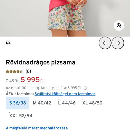
1/4
Rövidnadrágos pizsama
(8)
5 995
7 495
Ft
Ft
Az elmúlt 30 nap legalacsonyabb ára:
5 995
Ft
ÁFA-t tartalmaz
Szállítási költséget nem tartalmaz
S 36/38
M 40/42
L 44/46
XL 48/50
XXL 52/54
A megfelelő méret meghatározása