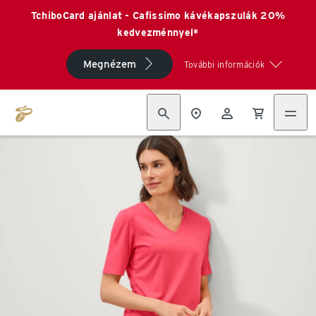
TchiboCard ajánlat - Cafissimo kávékapszulák 20%
kedvezménnyel*
Megnézem
További információk