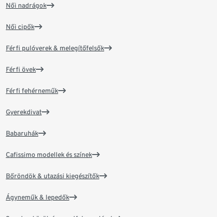
Női nadrágok
Női cipők
Férfi pulóverek & melegítőfelsők
Férfi övek
Férfi fehérneműk
Gyerekdivat
Babaruhák
Cafissimo modellek és színek
Bőröndök & utazási kiegészítők
Ágyneműk & lepedők