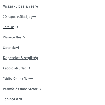
Visszaküldés & csere
30 napos elállási jog
Jótállás
Visszatérítés
Garancia
Kapcsolat & segítség
Kapcsolati űrlap
Tchibo Online fiók
Promóciós szabályzatok
TchiboCard