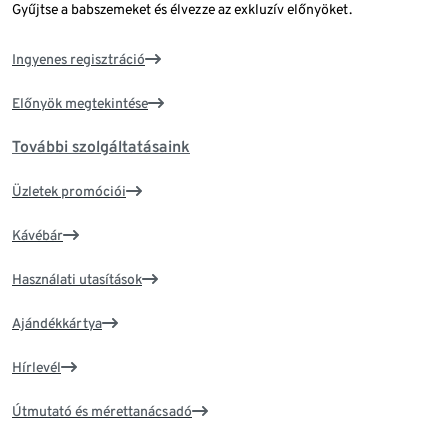
Gyűjtse a babszemeket és élvezze az exkluzív előnyöket.
Ingyenes regisztráció
Előnyök megtekintése
További szolgáltatásaink
Üzletek promóciói
Kávébár
Használati utasítások
Ajándékkártya
Hírlevél
Útmutató és mérettanácsadó