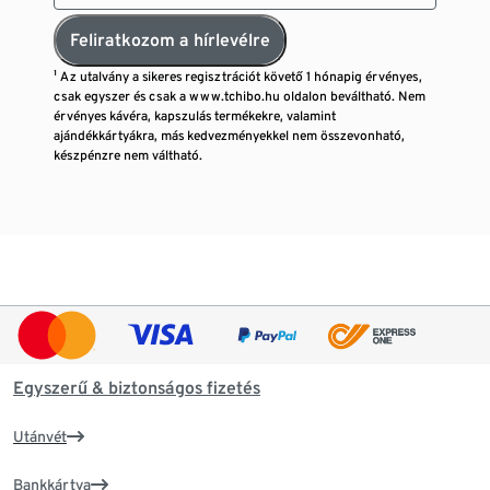
Feliratkozom a hírlevélre
¹ Az utalvány a sikeres regisztrációt követő 1 hónapig érvényes,
csak egyszer és csak a www.tchibo.hu oldalon beváltható. Nem
érvényes kávéra, kapszulás termékekre, valamint
ajándékkártyákra, más kedvezményekkel nem összevonható,
készpénzre nem váltható.
Egyszerű & biztonságos fizetés
Utánvét
Bankkártya