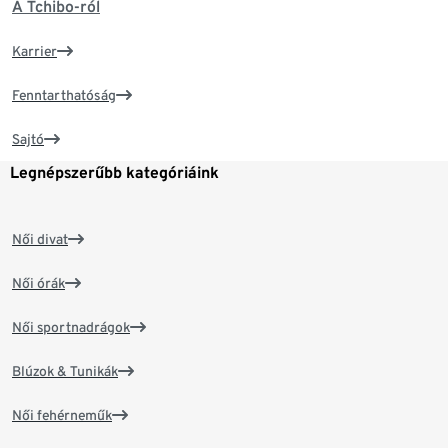
A Tchibo-ról
Karrier
Fenntarthatóság
Sajtó
Legnépszerűbb kategóriáink
Női divat
Női órák
Női sportnadrágok
Blúzok & Tunikák
Női fehérneműk