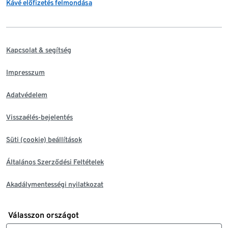
Kávé előfizetés felmondása
Kapcsolat & segítség
Impresszum
Adatvédelem
Visszaélés-bejelentés
Süti (cookie) beállítások
Általános Szerződési Feltételek
Akadálymentességi nyilatkozat
Válasszon országot