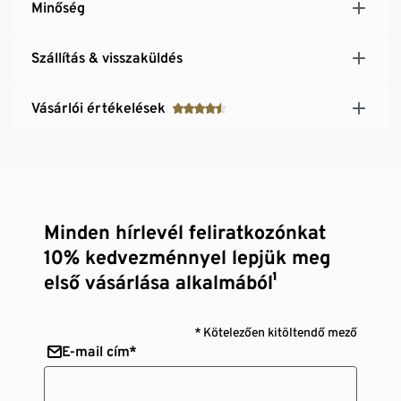
Minőség
Szállítás & visszaküldés
Vásárlói értékelések
Minden hírlevél feliratkozónkat
10% kedvezménnyel lepjük meg
első vásárlása alkalmából¹
* Kötelezően kitöltendő mező
E-mail cím*