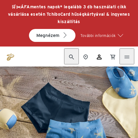
🛒✂️ÁFAmentes napok* legalább 3 db használati cikk
vásárlása esetén TchiboCard hűségkártyával & ingyenes
kiszállítás
Megnézem
További információk