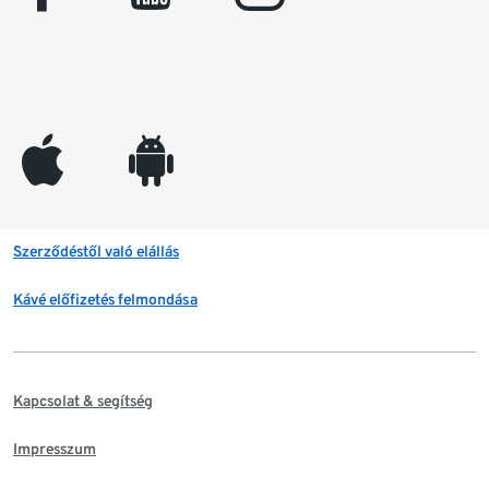
appleinc
android
Szerződéstől való elállás
Kávé előfizetés felmondása
Kapcsolat & segítség
Impresszum