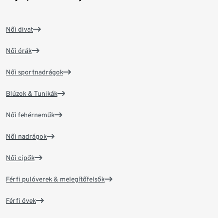
Női divat
Női órák
Női sportnadrágok
Blúzok & Tunikák
Női fehérneműk
Női nadrágok
Női cipők
Férfi pulóverek & melegítőfelsők
Férfi övek