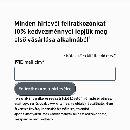
Minden hírlevél feliratkozónkat
10% kedvezménnyel lepjük meg
első vásárlása alkalmából¹
* Kötelezően kitöltendő mező
E-mail cím*
Feliratkozom a hírlevélre
¹ Az utalvány a sikeres regisztrációt követő 1 hónapig érvényes,
csak egyszer és csak a www.tchibo.hu oldalon beváltható. Nem
érvényes kávéra, kapszulás termékekre, valamint
ajándékkártyákra, más kedvezményekkel nem összevonható,
készpénzre nem váltható.