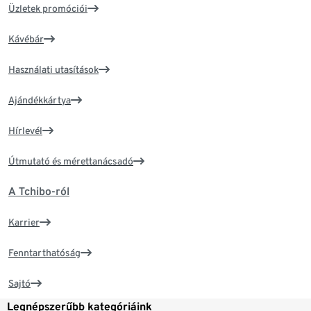
Üzletek promóciói
Kávébár
Használati utasítások
Ajándékkártya
Hírlevél
Útmutató és mérettanácsadó
A Tchibo-ról
Karrier
Fenntarthatóság
Sajtó
Legnépszerűbb kategóriáink