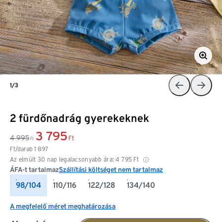
1/3
2 fürdőnadrág gyerekeknek
3 795
4 995
Ft
Ft
Ft/darab
1 897
Az elmúlt 30 nap legalacsonyabb ára:
4 795
Ft
ÁFA-t tartalmaz
Szállítási költséget nem tartalmaz
98/104
110/116
122/128
134/140
A megfelelő méret meghatározása