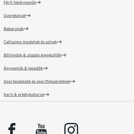
Férfi fehérneműk
Gyerekdivat
Babaruhák
Cafissimo modellek és színek
Bőröndök & utazási kiegészítők
Ágyneműk & lepedők
Sporteszközök és sportfelszerelések
Kerti & erkélybútorok
facebook
youtube
instagram