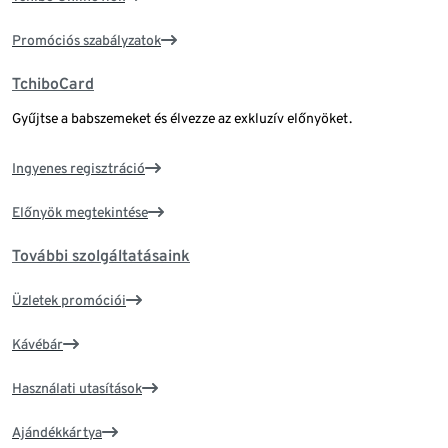
Promóciós szabályzatok
TchiboCard
Gyűjtse a babszemeket és élvezze az exkluzív előnyöket.
Ingyenes regisztráció
Előnyök megtekintése
További szolgáltatásaink
Üzletek promóciói
Kávébár
Használati utasítások
Ajándékkártya