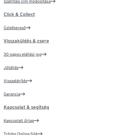
Szállítási cím módosítása
Click & Collect
Üzletkereső
Visszaküldés & csere
30 napos elállási jog
Jótállás
Visszatérítés
Garancia
Kapcsolat & segítség
Kapcsolati űrlap
Tchibo Online fiók