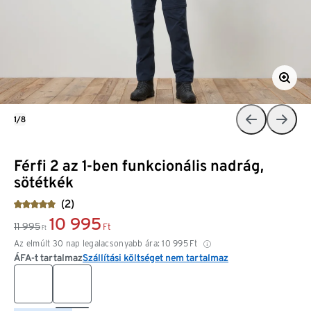
1/8
Férfi 2 az 1-ben funkcionális nadrág,
sötétkék
(2)
10 995
11 995
Ft
Ft
Az elmúlt 30 nap legalacsonyabb ára:
10 995
Ft
ÁFA-t tartalmaz
Szállítási költséget nem tartalmaz