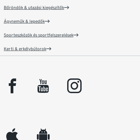
Bőröndök & utazási kiegészítők
Ágyneműk & lepedők
Sporteszközök és sportfelszerelések
Kerti & erkélybútorok
facebook
youtube
instagram
appleinc
android