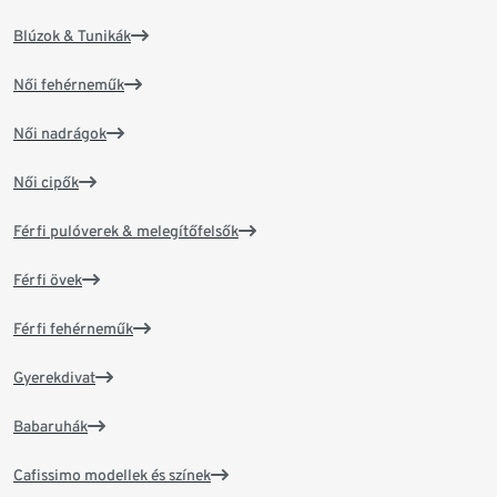
Blúzok & Tunikák
Női fehérneműk
Női nadrágok
Női cipők
Férfi pulóverek & melegítőfelsők
Férfi övek
Férfi fehérneműk
Gyerekdivat
Babaruhák
Cafissimo modellek és színek