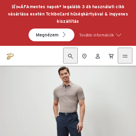
🛒✂️ÁFAmentes napok* legalább 3 db használati cikk
vásárlása esetén TchiboCard hűségkártyával & ingyenes
kiszállítás
Megnézem
További információk