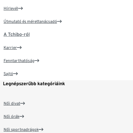
Hírlevél
Útmutató és mérettanácsadó
A Tchibo-ról
Karrier
Fenntarthatóság
Sajtó
Legnépszerűbb kategóriáink
Női divat
Női órák
Női sportnadrágok