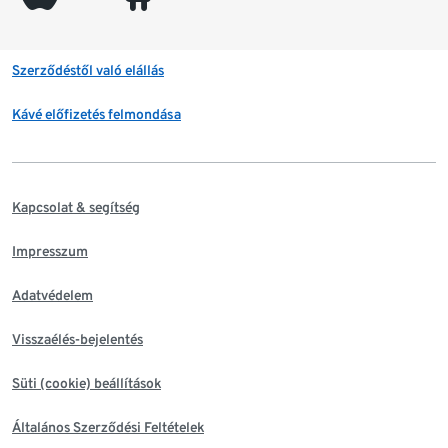
Szerződéstől való elállás
Kávé előfizetés felmondása
Kapcsolat & segítség
Impresszum
Adatvédelem
Visszaélés-bejelentés
Süti (cookie) beállítások
Általános Szerződési Feltételek