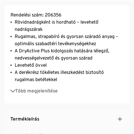
Rendelési szám: 206356
Rövidnadrágként is hordható – levehető
nadrágszárak
Rugalmas, strapabíró és gyorsan száradó anyag –
optimális szabadtéri tevékenységekhez
A DryActive Plus kidolgozás hatására lélegző,
nedvességelvezető és gyorsan szárad
Levehető övvel
A derékrész tökéletes illeszkedést biztosító
rugalmas betétekkel
2 bevágott zseb és 1 cipzáras farzseb
Több megjelenítése
2 cipzáras zseb a nadrágszáron
A nadrágszárak végén állítható
Termékleírás