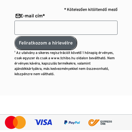
* Kötelezően kitöltendő mező
E-mail cím*
Feliratkozom a hírlevélre
¹ Az utalvány a sikeres regisztrációt követő 1 hónapig érvényes,
csak egyszer és csak a www.tchibo.hu oldalon beváltható. Nem
érvényes kávéra, kapszulás termékekre, valamint
ajándékkártyákra, más kedvezményekkel nem összevonható,
készpénzre nem váltható.