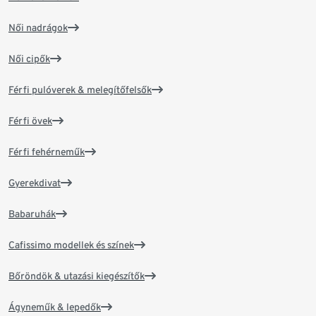
Női nadrágok
Női cipők
Férfi pulóverek & melegítőfelsők
Férfi övek
Férfi fehérneműk
Gyerekdivat
Babaruhák
Cafissimo modellek és színek
Bőröndök & utazási kiegészítők
Ágyneműk & lepedők