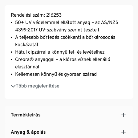
Rendelési szám: 216253
50+ UV védelemmel ellátott anyag – az AS/NZS
4399:2017 UV-szabvány szerint tesztelt
A teljesebb bőrfedés csökkenti a bőrkárosodás
kockázatát
Hátul cipzárral a könnyű fel- és levételhez
Creora® anyaggal – a klóros víznek ellenálló
elasztánnal
Kellemesen könnyű és gyorsan szárad
Véd a naptól
Több megjelenítése
Termékleírás
Anyag & ápolás