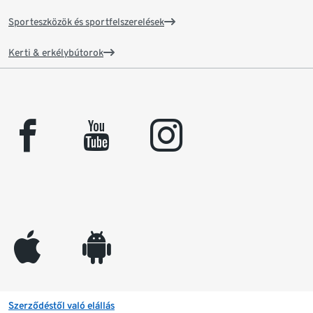
Sporteszközök és sportfelszerelések
Kerti & erkélybútorok
facebook
youtube
instagram
appleinc
android
Szerződéstől való elállás