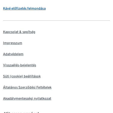
Kávé előfizetés felmondása
Kapcsolat & segítség
Impresszum
Adatvédelem
Visszaélés-bejelentés
Süti (cookie) beállítások
Általános Szerződési Feltételek
Akadálymentességi nyilatkozat