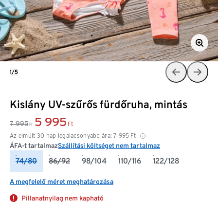
1/5
Kislány UV-szűrős fürdőruha, mintás
5 995
7 995
Ft
Ft
Az elmúlt 30 nap legalacsonyabb ára:
7 995
Ft
ÁFA-t tartalmaz
Szállítási költséget nem tartalmaz
74/80
86/92
98/104
110/116
122/128
A megfelelő méret meghatározása
Pillanatnyilag nem kapható