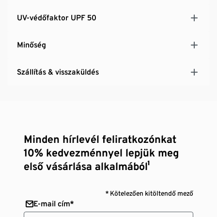
UV-védőfaktor UPF 50
Minőség
Szállítás & visszaküldés
Minden hírlevél feliratkozónkat
10% kedvezménnyel lepjük meg
első vásárlása alkalmából¹
* Kötelezően kitöltendő mező
E-mail cím*