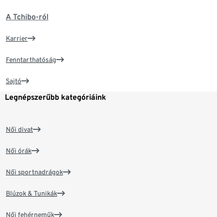
A Tchibo-ról
Karrier
Fenntarthatóság
Sajtó
Legnépszerűbb kategóriáink
Női divat
Női órák
Női sportnadrágok
Blúzok & Tunikák
Női fehérneműk