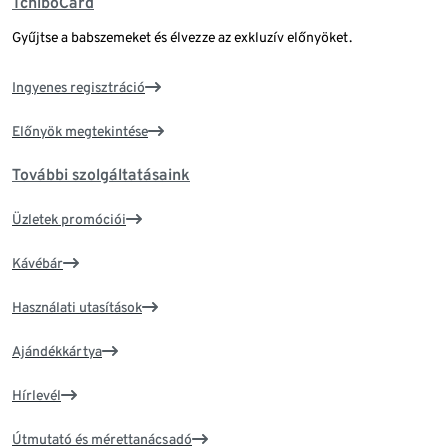
TchiboCard
Gyűjtse a babszemeket és élvezze az exkluzív előnyöket.
Ingyenes regisztráció
Előnyök megtekintése
További szolgáltatásaink
Üzletek promóciói
Kávébár
Használati utasítások
Ajándékkártya
Hírlevél
Útmutató és mérettanácsadó