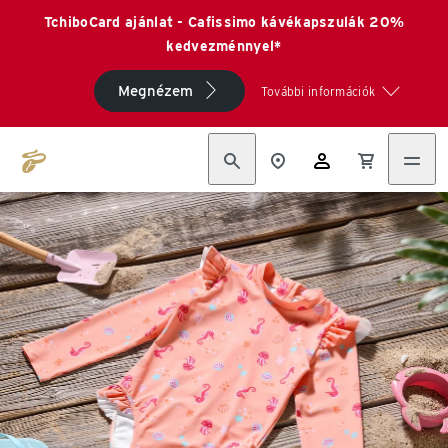
TchiboCard ajánlat - Cafissimo kávékapszulák 20%
kedvezménnyel*
Megnézem
További információk