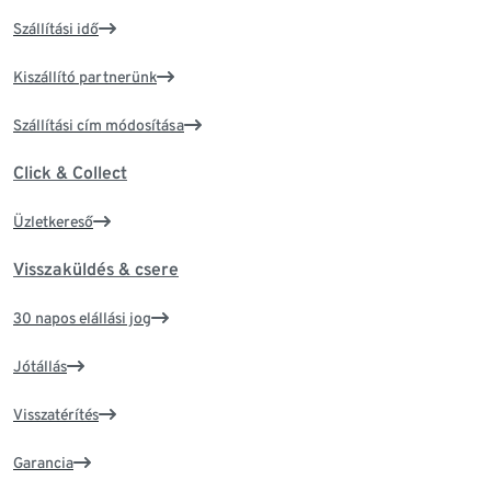
Szállítási idő
Kiszállító partnerünk
Szállítási cím módosítása
Click & Collect
Üzletkereső
Visszaküldés & csere
30 napos elállási jog
Jótállás
Visszatérítés
Garancia