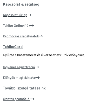
Kapcsolat & segítség
Kapcsolati űrlap
Tchibo Online fiók
Promóciós szabályzatok
TchiboCard
Gyűjtse a babszemeket és élvezze az exkluzív előnyöket.
Ingyenes regisztráció
Előnyök megtekintése
További szolgáltatásaink
Üzletek promóciói