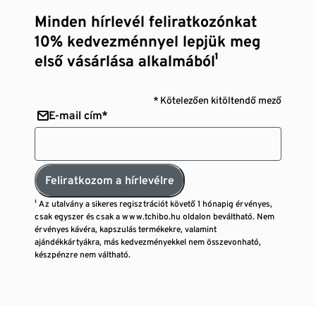
Minden hírlevél feliratkozónkat
10% kedvezménnyel lepjük meg
első vásárlása alkalmából¹
* Kötelezően kitöltendő mező
E-mail cím*
Feliratkozom a hírlevélre
¹ Az utalvány a sikeres regisztrációt követő 1 hónapig érvényes,
csak egyszer és csak a www.tchibo.hu oldalon beváltható. Nem
érvényes kávéra, kapszulás termékekre, valamint
ajándékkártyákra, más kedvezményekkel nem összevonható,
készpénzre nem váltható.