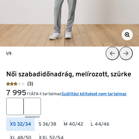
1/5
Női szabadidőnadrág, melírozott, szürke
(3)
7 995
ÁFA-t tartalmaz
Szállítási költséget nem tartalmaz
Ft
XS 32/34
S 36/38
M 40/42
L 44/46
XL 48/50
XXL 52/54