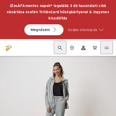
🛒✂️ÁFAmentes napok* legalább 3 db használati cikk
vásárlása esetén TchiboCard hűségkártyával & ingyenes
kiszállítás
Megnézem
További információk