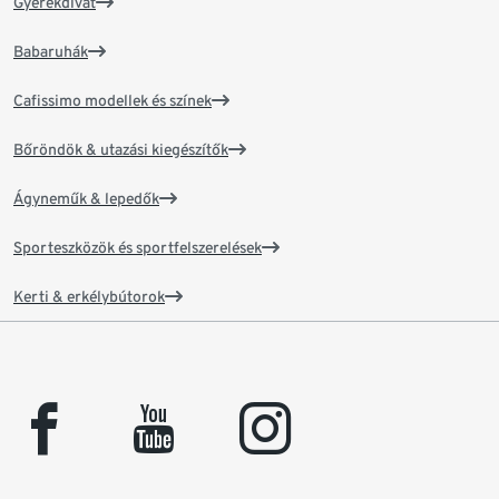
Gyerekdivat
Babaruhák
Cafissimo modellek és színek
Bőröndök & utazási kiegészítők
Ágyneműk & lepedők
Sporteszközök és sportfelszerelések
Kerti & erkélybútorok
facebook
youtube
instagram