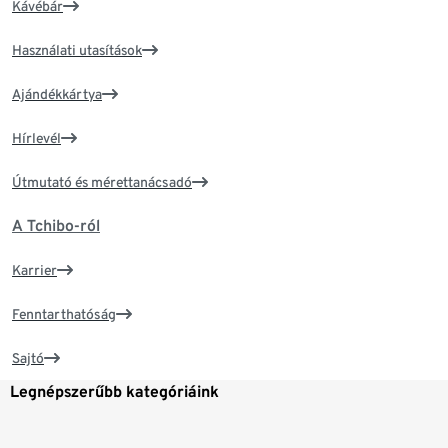
Kávébár
Használati utasítások
Ajándékkártya
Hírlevél
Útmutató és mérettanácsadó
A Tchibo-ról
Karrier
Fenntarthatóság
Sajtó
Legnépszerűbb kategóriáink