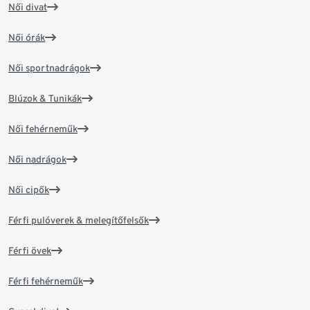
Női divat
Női órák
Női sportnadrágok
Blúzok & Tunikák
Női fehérneműk
Női nadrágok
Női cipők
Férfi pulóverek & melegítőfelsők
Férfi övek
Férfi fehérneműk