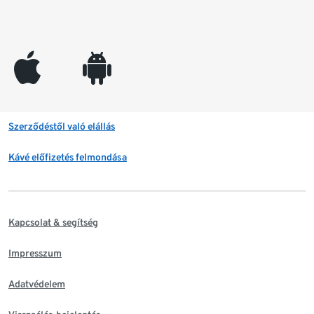
appleinc
android
Szerződéstől való elállás
Kávé előfizetés felmondása
Kapcsolat & segítség
Impresszum
Adatvédelem