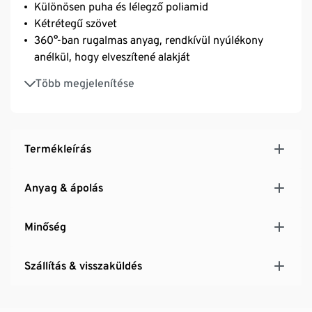
Különösen puha és lélegző poliamid
Kétrétegű szövet
360°-ban rugalmas anyag, rendkívül nyúlékony
anélkül, hogy elveszítené alakját
A finom Freecut ívszél szorosan rásimul a bőrre
Több megjelenítése
Ez a termék legalább 76% GRS minősített
újrahasznosított poliamidot tartalmaz, az Ecocert
Greenlife által tanúsítva, 262425-ös licencszámmal
Termékleírás
Anyag & ápolás
Minőség
Szállítás & visszaküldés