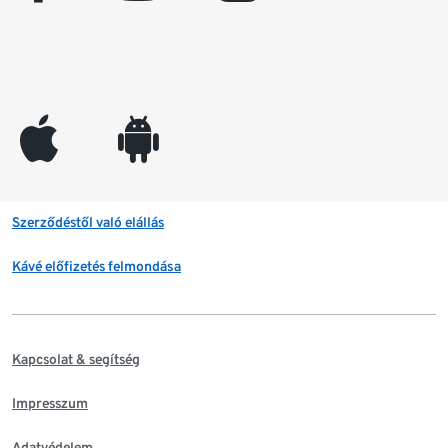
appleinc
android
Szerződéstől való elállás
Kávé előfizetés felmondása
Kapcsolat & segítség
Impresszum
Adatvédelem