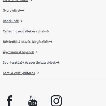
Férfi fehérneműk
Gyerekdivat
Babaruhák
Cafissimo modellek és színek
Bőröndök & utazási kiegészítők
Ágyneműk & lepedők
Sporteszközök és sportfelszerelések
Kerti & erkélybútorok
facebook
youtube
instagram