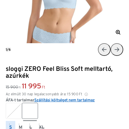
1/6
sloggi ZERO Feel Bliss Soft melltartó,
azúrkék
11 995
15 900
Ft
Ft
Az elmúlt 30 nap legalacsonyabb ára:
15 900
Ft
ÁFA-t tartalmaz
Szállítási költséget nem tartalmaz
S
M
L
XL