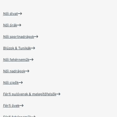
Női divat
Női órák
Női sportnadrágok
Blúzok & Tunikák
Női fehérneműk
Női nadrágok
Női cipők
Férfi pulóverek & melegítőfelsők
Férfi övek