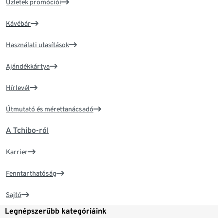
Üzletek promóciói
Kávébár
Használati utasítások
Ajándékkártya
Hírlevél
Útmutató és mérettanácsadó
A Tchibo-ról
Karrier
Fenntarthatóság
Sajtó
Legnépszerűbb kategóriáink