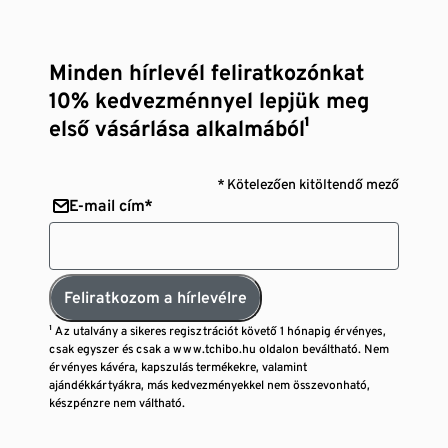
Minden hírlevél feliratkozónkat
10% kedvezménnyel lepjük meg
első vásárlása alkalmából¹
* Kötelezően kitöltendő mező
E-mail cím*
Feliratkozom a hírlevélre
¹ Az utalvány a sikeres regisztrációt követő 1 hónapig érvényes,
csak egyszer és csak a www.tchibo.hu oldalon beváltható. Nem
érvényes kávéra, kapszulás termékekre, valamint
ajándékkártyákra, más kedvezményekkel nem összevonható,
készpénzre nem váltható.