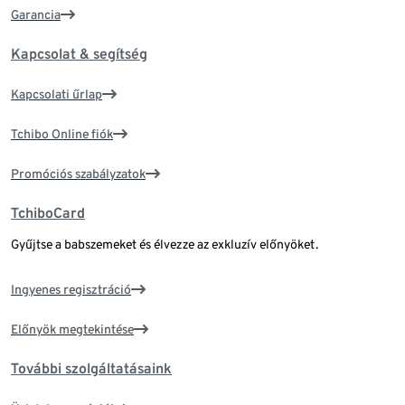
Garancia
Kapcsolat & segítség
Kapcsolati űrlap
Tchibo Online fiók
Promóciós szabályzatok
TchiboCard
Gyűjtse a babszemeket és élvezze az exkluzív előnyöket.
Ingyenes regisztráció
Előnyök megtekintése
További szolgáltatásaink