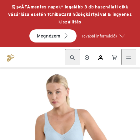
🛒✂️ÁFAmentes napok* legalább 3 db használati cikk
vásárlása esetén TchiboCard hűségkártyával & ingyenes
kiszállítás
Megnézem
További információk