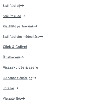
Szállítási díj
Szállítási idő
Kiszállító partnerünk
Szállítási cím módosítása
Click & Collect
Üzletkereső
Visszaküldés & csere
30 napos elállási jog
Jótállás
Visszatérítés