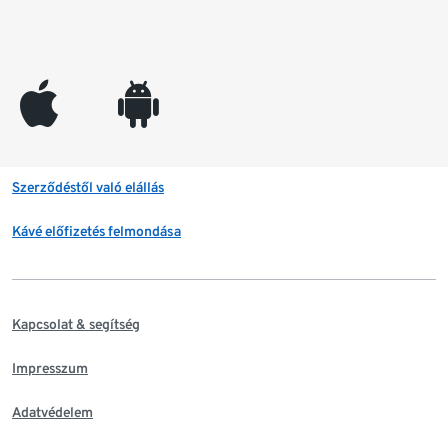
appleinc
android
Szerződéstől való elállás
Kávé előfizetés felmondása
Kapcsolat & segítség
Impresszum
Adatvédelem