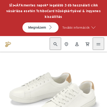
🛒✂️ÁFAmentes napok* legalább 3 db használati cikk
vásárlása esetén TchiboCard hűségkártyával & ingyenes
kiszállítás
Megnézem
További információk