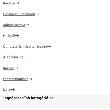
Kávébár
Használati utasítások
Ajándékkártya
Hírlevél
Útmutató és mérettanácsadó
A Tchibo-ról
Karrier
Fenntarthatóság
Sajtó
Legnépszerűbb kategóriáink