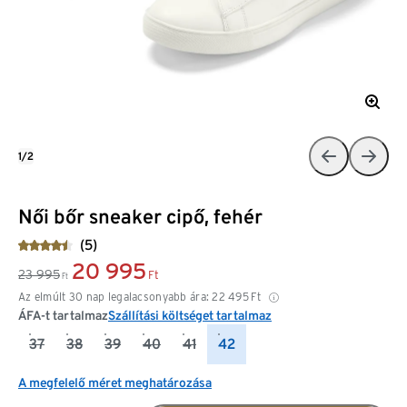
1/2
Női bőr sneaker cipő, fehér
(5)
20 995
23 995
Ft
Ft
Az elmúlt 30 nap legalacsonyabb ára:
22 495
Ft
ÁFA-t tartalmaz
Szállítási költséget tartalmaz
37
38
39
40
41
42
A megfelelő méret meghatározása