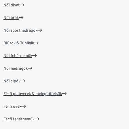
Női divat
Női órák
Női sportnadrágok
Blúzok & Tunikák
Női fehérneműk
Női nadrágok
Női cipők
Férfi pulóverek & melegítőfelsők
Férfi övek
Férfi fehérneműk