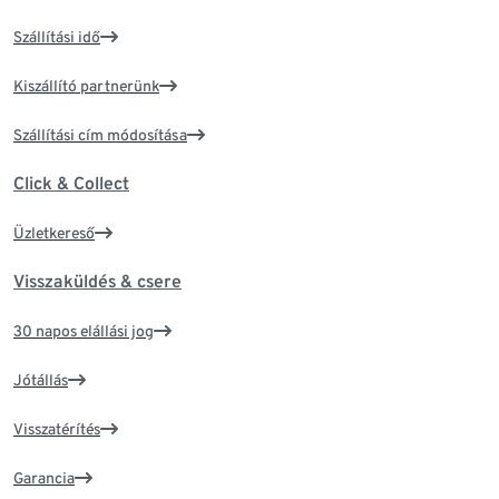
Szállítási idő
Kiszállító partnerünk
Szállítási cím módosítása
Click & Collect
Üzletkereső
Visszaküldés & csere
30 napos elállási jog
Jótállás
Visszatérítés
Garancia