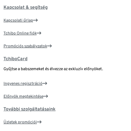
Kapcsolat & segítség
Kapcsolati űrlap
Tchibo Online fiók
Promóciós szabályzatok
TchiboCard
Gyűjtse a babszemeket és élvezze az exkluzív előnyöket.
Ingyenes regisztráció
Előnyök megtekintése
További szolgáltatásaink
Üzletek promóciói