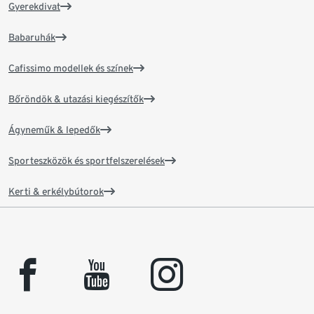
Gyerekdivat
Babaruhák
Cafissimo modellek és színek
Bőröndök & utazási kiegészítők
Ágyneműk & lepedők
Sporteszközök és sportfelszerelések
Kerti & erkélybútorok
facebook
youtube
instagram