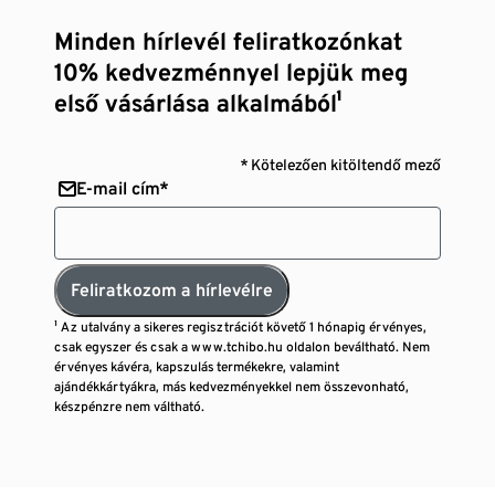
Minden hírlevél feliratkozónkat
10% kedvezménnyel lepjük meg
első vásárlása alkalmából¹
* Kötelezően kitöltendő mező
E-mail cím*
Feliratkozom a hírlevélre
¹ Az utalvány a sikeres regisztrációt követő 1 hónapig érvényes,
csak egyszer és csak a www.tchibo.hu oldalon beváltható. Nem
érvényes kávéra, kapszulás termékekre, valamint
ajándékkártyákra, más kedvezményekkel nem összevonható,
készpénzre nem váltható.