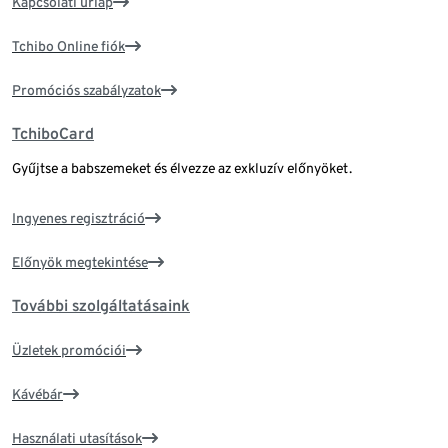
Kapcsolati űrlap
Tchibo Online fiók
Promóciós szabályzatok
TchiboCard
Gyűjtse a babszemeket és élvezze az exkluzív előnyöket.
Ingyenes regisztráció
Előnyök megtekintése
További szolgáltatásaink
Üzletek promóciói
Kávébár
Használati utasítások