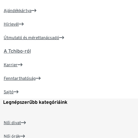
Ajándékkártya
Hírlevél
Útmutató és mérettanácsadó
A Tchibo-ról
Karrier
Fenntarthatóság
Sajtó
Legnépszerűbb kategóriáink
Női divat
Női órák