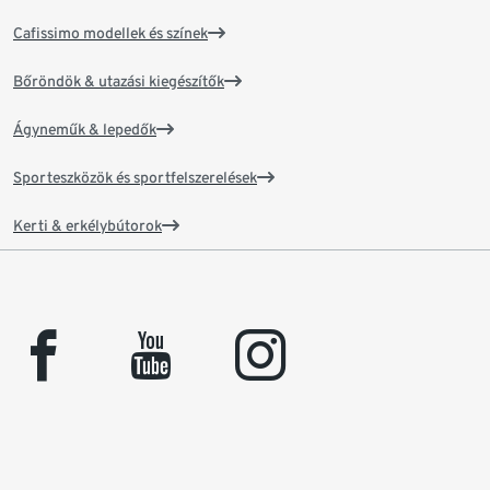
Cafissimo modellek és színek
Bőröndök & utazási kiegészítők
Ágyneműk & lepedők
Sporteszközök és sportfelszerelések
Kerti & erkélybútorok
facebook
youtube
instagram