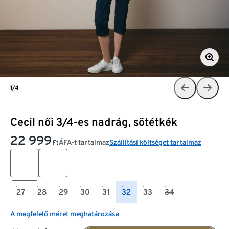
1/4
Cecil női 3/4-es nadrág, sötétkék
22 999
ÁFA-t tartalmaz
Szállítási költséget tartalmaz
Ft
27
28
29
30
31
32
33
34
A megfelelő méret meghatározása