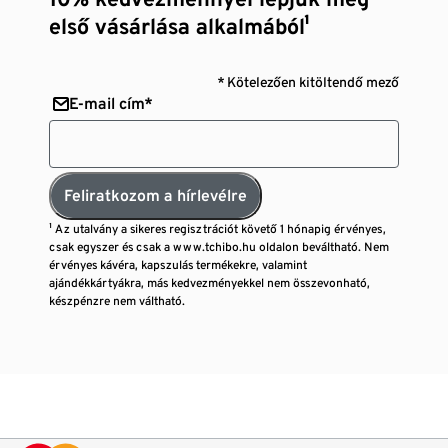
első vásárlása alkalmából¹
* Kötelezően kitöltendő mező
E-mail cím*
Feliratkozom a hírlevélre
¹ Az utalvány a sikeres regisztrációt követő 1 hónapig érvényes,
csak egyszer és csak a www.tchibo.hu oldalon beváltható. Nem
érvényes kávéra, kapszulás termékekre, valamint
ajándékkártyákra, más kedvezményekkel nem összevonható,
készpénzre nem váltható.