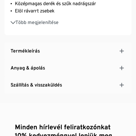
Középmagas derék és szűk nadrágszár
Elöl rávarrt zsebek
Casual fit fazon
Több megjelenítése
Termékleírás
Anyag & ápolás
Szállítás & visszaküldés
Minden hírlevél feliratkozónkat
10% kedvezménnyel lepjük meg