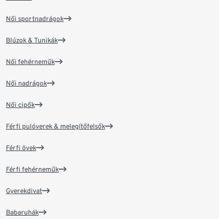
Női sportnadrágok
Blúzok & Tunikák
Női fehérneműk
Női nadrágok
Női cipők
Férfi pulóverek & melegítőfelsők
Férfi övek
Férfi fehérneműk
Gyerekdivat
Babaruhák