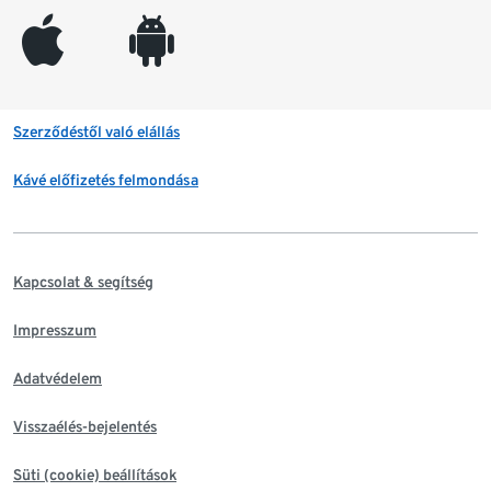
appleinc
android
Szerződéstől való elállás
Kávé előfizetés felmondása
Kapcsolat & segítség
Impresszum
Adatvédelem
Visszaélés-bejelentés
Süti (cookie) beállítások