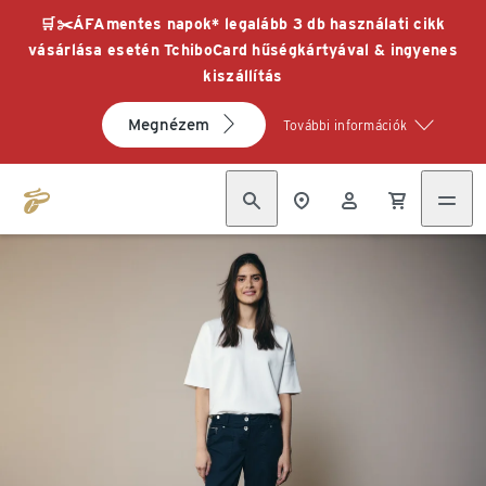
🛒✂️ÁFAmentes napok* legalább 3 db használati cikk
vásárlása esetén TchiboCard hűségkártyával & ingyenes
kiszállítás
Megnézem
További információk