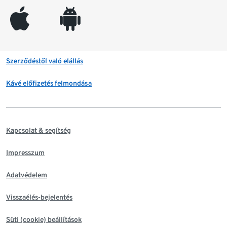
appleinc
android
Szerződéstől való elállás
Kávé előfizetés felmondása
Kapcsolat & segítség
Impresszum
Adatvédelem
Visszaélés-bejelentés
Süti (cookie) beállítások