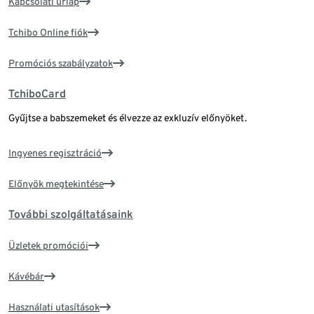
Kapcsolati űrlap
Tchibo Online fiók
Promóciós szabályzatok
TchiboCard
Gyűjtse a babszemeket és élvezze az exkluzív előnyöket.
Ingyenes regisztráció
Előnyök megtekintése
További szolgáltatásaink
Üzletek promóciói
Kávébár
Használati utasítások