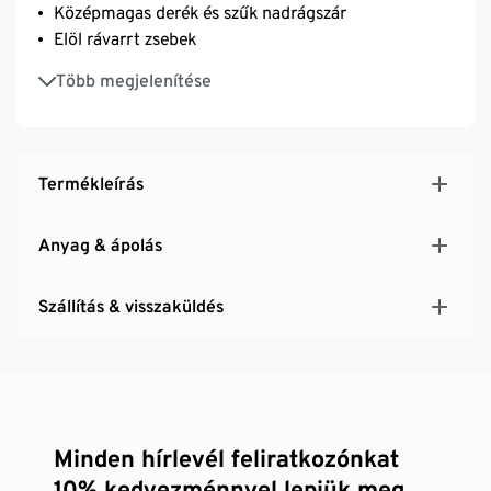
Középmagas derék és szűk nadrágszár
Elöl rávarrt zsebek
Casual fit fazon
Több megjelenítése
Termékleírás
Anyag & ápolás
Szállítás & visszaküldés
Minden hírlevél feliratkozónkat
10% kedvezménnyel lepjük meg