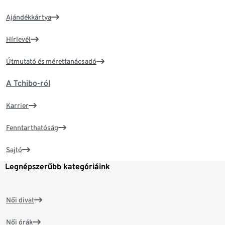
Ajándékkártya
Hírlevél
Útmutató és mérettanácsadó
A Tchibo-ról
Karrier
Fenntarthatóság
Sajtó
Legnépszerűbb kategóriáink
Női divat
Női órák