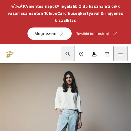
🛒✂️ÁFAmentes napok* legalább 3 db használati cikk
vásárlása esetén TchiboCard hűségkártyával & ingyenes
kiszállítás
Megnézem
További információk