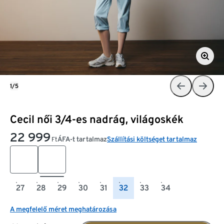
1/5
Cecil női 3/4-es nadrág, világoskék
22 999
ÁFA-t tartalmaz
Szállítási költséget tartalmaz
Ft
27
28
29
30
31
32
33
34
A megfelelő méret meghatározása