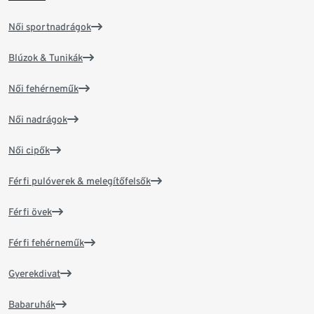
Női sportnadrágok
Blúzok & Tunikák
Női fehérneműk
Női nadrágok
Női cipők
Férfi pulóverek & melegítőfelsők
Férfi övek
Férfi fehérneműk
Gyerekdivat
Babaruhák