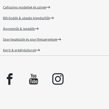
Cafissimo modellek és színek
Bőröndök & utazási kiegészítők
Ágyneműk & lepedők
Sporteszközök és sportfelszerelések
Kerti & erkélybútorok
facebook
youtube
instagram