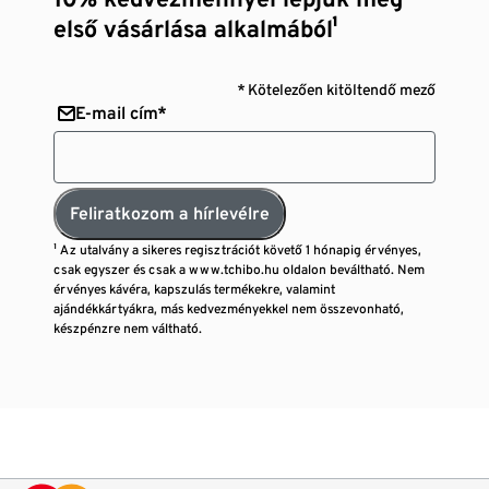
első vásárlása alkalmából¹
* Kötelezően kitöltendő mező
E-mail cím*
Feliratkozom a hírlevélre
¹ Az utalvány a sikeres regisztrációt követő 1 hónapig érvényes,
csak egyszer és csak a www.tchibo.hu oldalon beváltható. Nem
érvényes kávéra, kapszulás termékekre, valamint
ajándékkártyákra, más kedvezményekkel nem összevonható,
készpénzre nem váltható.