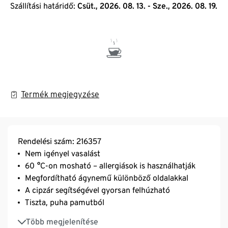
Szállítási határidő:
Csüt., 2026. 08. 13. - Sze., 2026. 08. 19.
Termék megjegyzése
Rendelési szám: 216357
Nem igényel vasalást
60 °C-on mosható – allergiások is használhatják
Megfordítható ágynemű különböző oldalakkal
A cipzár segítségével gyorsan felhúzható
Tiszta, puha pamutból
Rugalmas hurkolt anyaga puha és lágy tapintású
Több megjelenítése