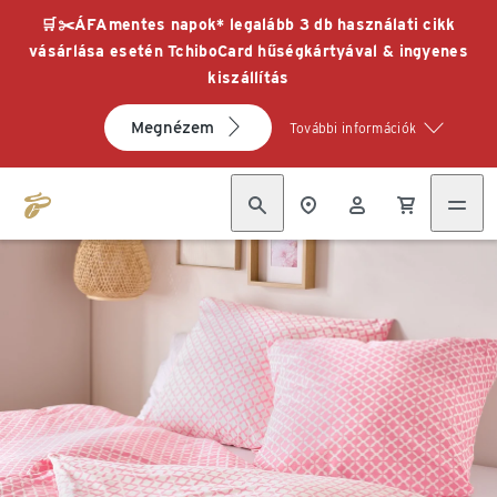
🛒✂️ÁFAmentes napok* legalább 3 db használati cikk
vásárlása esetén TchiboCard hűségkártyával & ingyenes
kiszállítás
Megnézem
További információk