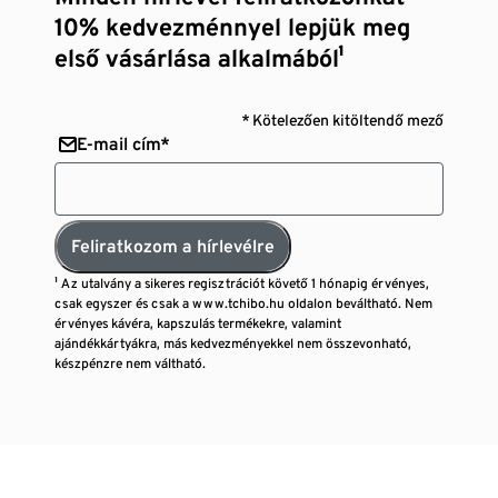
10% kedvezménnyel lepjük meg
első vásárlása alkalmából¹
* Kötelezően kitöltendő mező
E-mail cím*
Feliratkozom a hírlevélre
¹ Az utalvány a sikeres regisztrációt követő 1 hónapig érvényes,
csak egyszer és csak a www.tchibo.hu oldalon beváltható. Nem
érvényes kávéra, kapszulás termékekre, valamint
ajándékkártyákra, más kedvezményekkel nem összevonható,
készpénzre nem váltható.