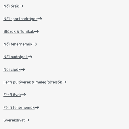
Női órák
Női sportnadrágok
Blúzok & Tunikák
Női fehérneműk
Női nadrágok
Női cipők
Férfi pulóverek & melegítőfelsők
Férfi övek
Férfi fehérneműk
Gyerekdivat