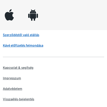
appleinc
android
Szerződéstől való elállás
Kávé előfizetés felmondása
Kapcsolat & segítség
Impresszum
Adatvédelem
Visszaélés-bejelentés