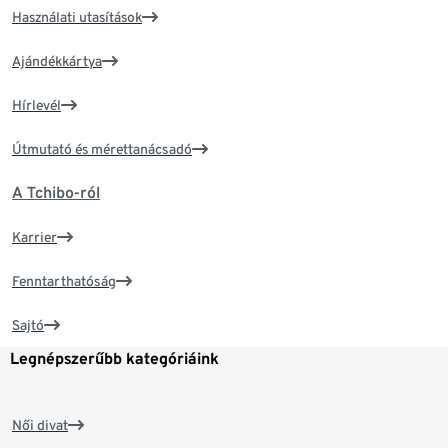
Használati utasítások
Ajándékkártya
Hírlevél
Útmutató és mérettanácsadó
A Tchibo-ról
Karrier
Fenntarthatóság
Sajtó
Legnépszerűbb kategóriáink
Női divat