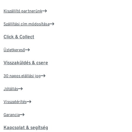
Kiszállító partnerünk
Szállítási cím módosítása
Click & Collect
Üzletkereső
Visszaküldés & csere
30 napos elállási jog
Jótállás
Visszatérítés
Garancia
Kapcsolat & segítség