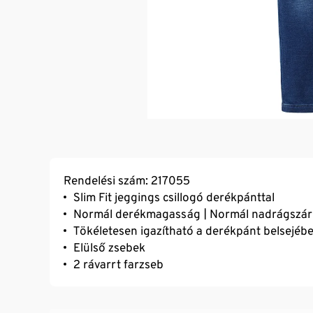
Rendelési szám: 217055
Slim Fit jeggings csillogó derékpánttal
Normál derékmagasság | Normál nadrágszá
Tökéletesen igazítható a derékpánt belsejében
Elülső zsebek
2 rávarrt farzseb