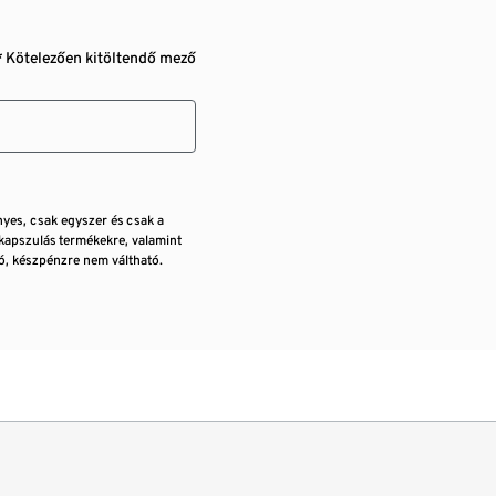
* Kötelezően kitöltendő mező
nyes, csak egyszer és csak a
kapszulás termékekre, valamint
, készpénzre nem váltható.