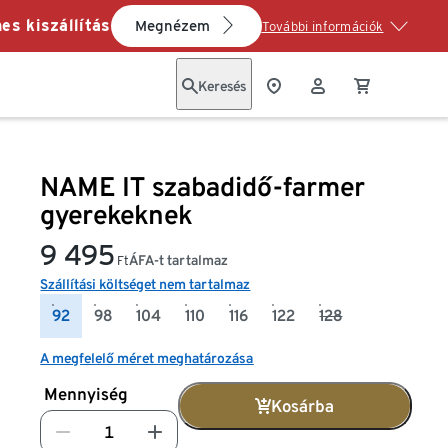
es kiszállítás
Megnézem
További információk
Keresés
NAME IT szabadidő-farmer
gyerekeknek
9 495
ÁFA-t tartalmaz
Ft
Szállítási költséget nem tartalmaz
92
98
104
110
116
122
128
A megfelelő méret meghatározása
Mennyiség
Kosárba