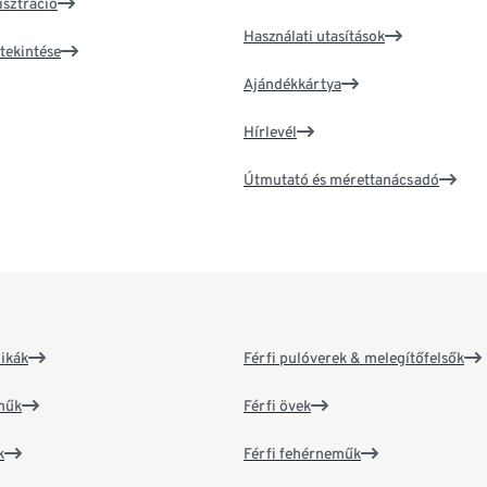
isztráció
Használati utasítások
tekintése
Ajándékkártya
Hírlevél
Útmutató és mérettanácsadó
ikák
Férfi pulóverek & melegítőfelsők
műk
Férfi övek
k
Férfi fehérneműk