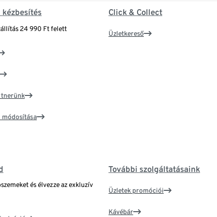
& kézbesítés
Click & Collect
állítás 24 990 Ft felett
Üzletkereső
artnerünk
ím módosítása
d
További szolgáltatásaink
bszemeket és élvezze az exkluzív
Üzletek promóciói
Kávébár