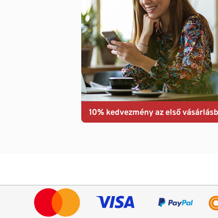
10% kedvezmény az első vásárlásb