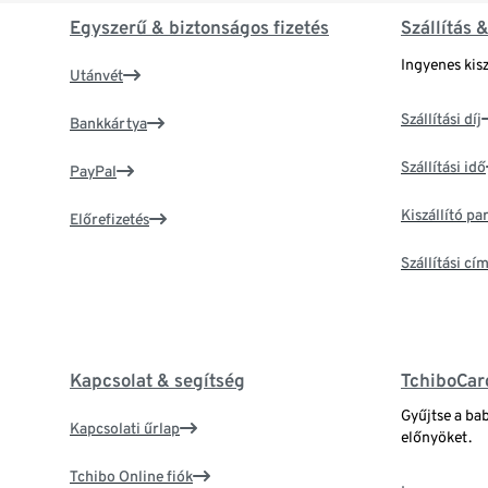
Egyszerű & biztonságos fizetés
Szállítás 
Ingyenes kisz
Utánvét
Szállítási díj
Bankkártya
Szállítási idő
PayPal
Kiszállító p
Előrefizetés
Szállítási c
Kapcsolat & segítség
TchiboCar
Gyűjtse a ba
Kapcsolati űrlap
előnyöket.
Tchibo Online fiók