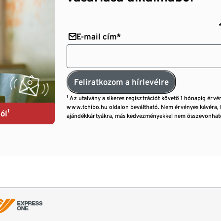
E-mail cím*
Feliratkozom a hírlevélre
¹ Az utalvány a sikeres regisztrációt követő 1 hónapig érvé
www.tchibo.hu oldalon beváltható. Nem érvényes kávéra, 
ól¹
ajándékkártyákra, más kedvezményekkel nem összevonható