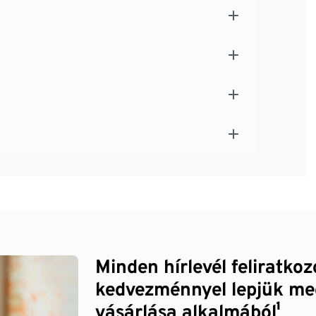
Minden hírlevél feliratko
kedvezménnyel lepjük me
vásárlása alkalmából¹