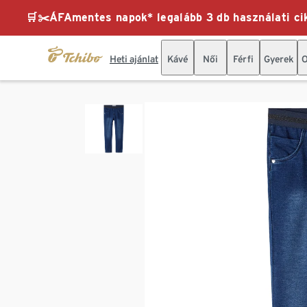
🛒✂️ÁFAmentes napok* legalább 3 db használati cik
Heti ajánlat
Kávé
Női
Férfi
Gyerek
O