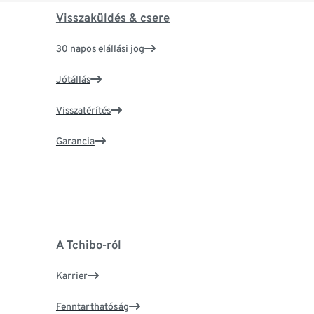
Visszaküldés & csere
30 napos elállási jog
Jótállás
Visszatérítés
Garancia
A Tchibo-ról
Karrier
Fenntarthatóság