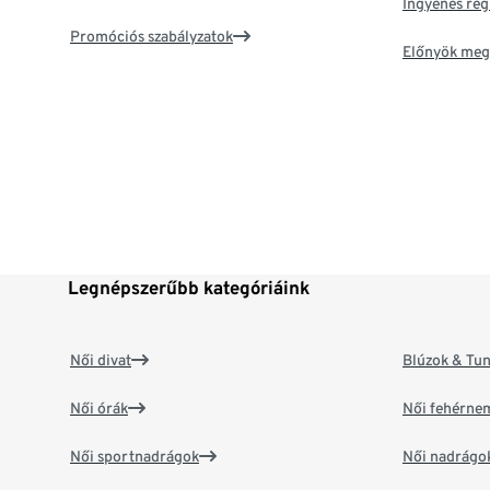
Ingyenes reg
Promóciós szabályzatok
Előnyök meg
Legnépszerűbb kategóriáink
Női divat
Blúzok & Tun
Női órák
Női fehérne
Női sportnadrágok
Női nadrágo