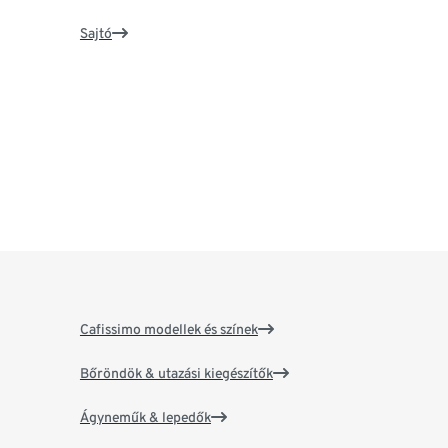
Sajtó
Cafissimo modellek és színek
Bőröndök & utazási kiegészítők
Ágyneműk & lepedők