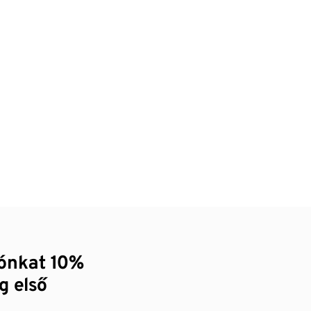
zónkat 10%
g első