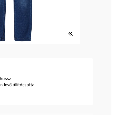
rhossz
 levő állítócsattal