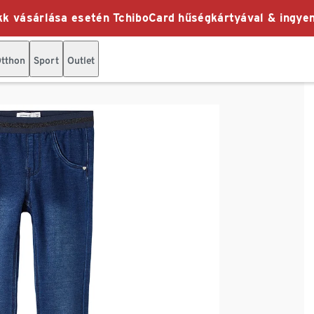
k vásárlása esetén TchiboCard hűségkártyával & ingyen
tthon
Sport
Outlet