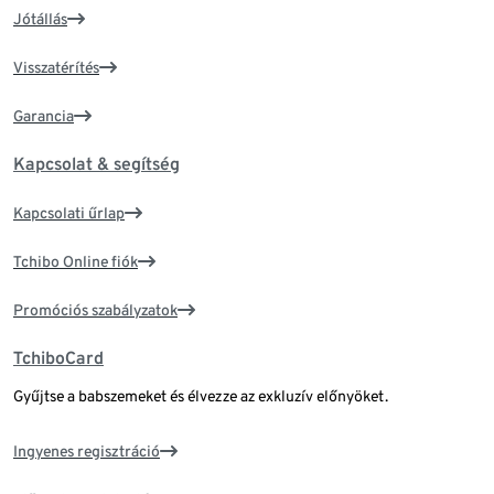
Jótállás
Visszatérítés
Garancia
Kapcsolat & segítség
Kapcsolati űrlap
Tchibo Online fiók
Promóciós szabályzatok
TchiboCard
Gyűjtse a babszemeket és élvezze az exkluzív előnyöket.
Ingyenes regisztráció