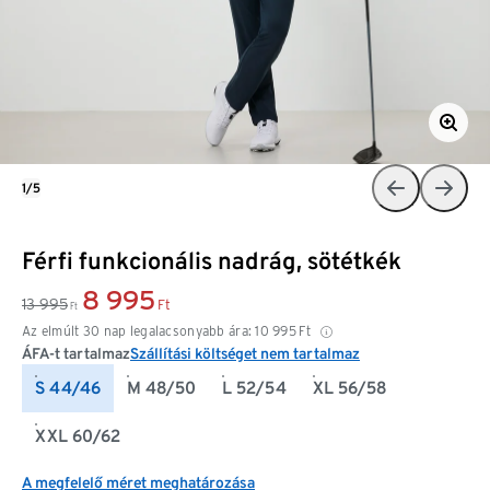
1/5
Férfi funkcionális nadrág, sötétkék
8 995
13 995
Ft
Ft
Az elmúlt 30 nap legalacsonyabb ára:
10 995
Ft
ÁFA-t tartalmaz
Szállítási költséget nem tartalmaz
S 44/46
M 48/50
L 52/54
XL 56/58
XXL 60/62
A megfelelő méret meghatározása