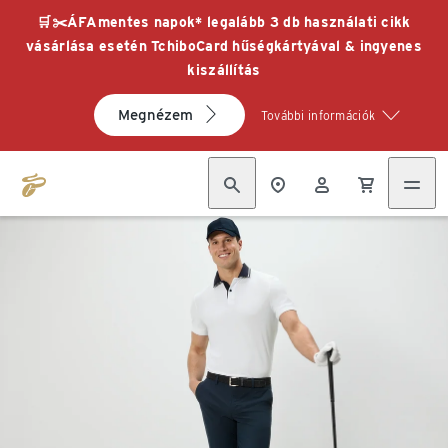
🛒✂️ÁFAmentes napok* legalább 3 db használati cikk
vásárlása esetén TchiboCard hűségkártyával & ingyenes
kiszállítás
Megnézem
További információk