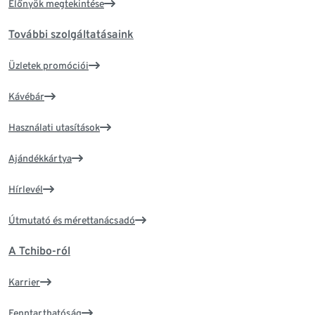
Előnyök megtekintése
További szolgáltatásaink
Üzletek promóciói
Kávébár
Használati utasítások
Ajándékkártya
Hírlevél
Útmutató és mérettanácsadó
A Tchibo-ról
Karrier
Fenntarthatóság