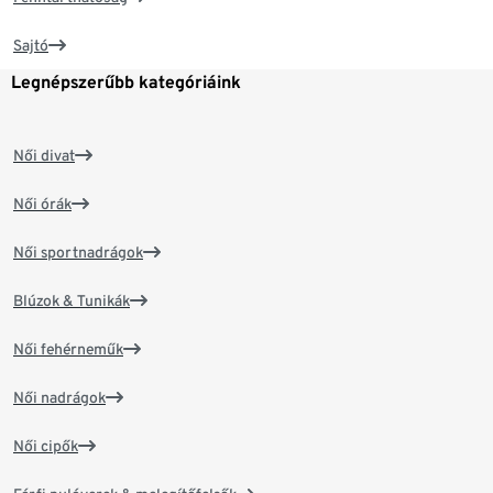
Sajtó
Legnépszerűbb kategóriáink
Női divat
Női órák
Női sportnadrágok
Blúzok & Tunikák
Női fehérneműk
Női nadrágok
Női cipők