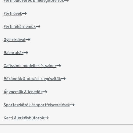
Férfi pulóverek & melegítőfelsők
Férfi övek
Férfi fehérneműk
Gyerekdivat
Babaruhák
Cafissimo modellek és színek
Bőröndök & utazási kiegészítők
Ágyneműk & lepedők
Sporteszközök és sportfelszerelések
Kerti & erkélybútorok