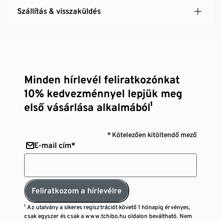
Szállítás & visszaküldés
Minden hírlevél feliratkozónkat
10% kedvezménnyel lepjük meg
első vásárlása alkalmából¹
* Kötelezően kitöltendő mező
E-mail cím*
Feliratkozom a hírlevélre
¹ Az utalvány a sikeres regisztrációt követő 1 hónapig érvényes,
csak egyszer és csak a www.tchibo.hu oldalon beváltható. Nem