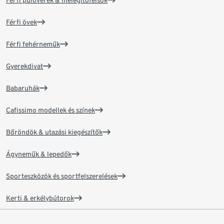
Férfi pulóverek & melegítőfelsők
Férfi övek
Férfi fehérneműk
Gyerekdivat
Babaruhák
Cafissimo modellek és színek
Bőröndök & utazási kiegészítők
Ágyneműk & lepedők
Sporteszközök és sportfelszerelések
Kerti & erkélybútorok