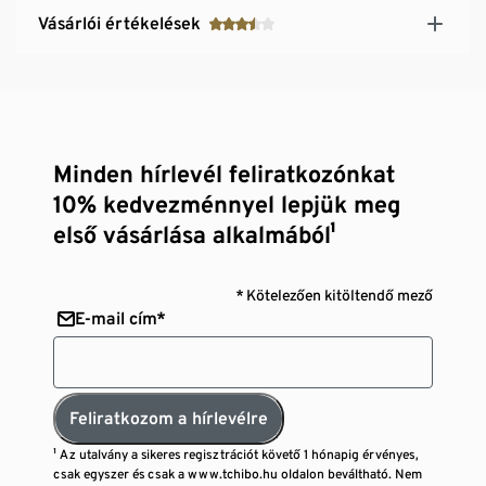
Vásárlói értékelések
Minden hírlevél feliratkozónkat
10% kedvezménnyel lepjük meg
első vásárlása alkalmából¹
* Kötelezően kitöltendő mező
E-mail cím*
Feliratkozom a hírlevélre
¹ Az utalvány a sikeres regisztrációt követő 1 hónapig érvényes,
csak egyszer és csak a www.tchibo.hu oldalon beváltható. Nem