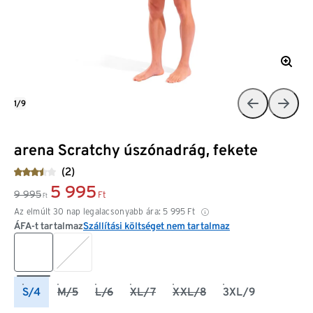
1/9
arena Scratchy úszónadrág, fekete
(2)
5 995
9 995
Ft
Ft
Az elmúlt 30 nap legalacsonyabb ára:
5 995
Ft
ÁFA-t tartalmaz
Szállítási költséget nem tartalmaz
S/4
M/5
L/6
XL/7
XXL/8
3XL/9