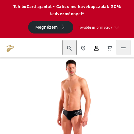
TchiboCard ajánlat - Cafissimo kávékapszulák 20%
kedvezménnyel*
Megnézem
További információk