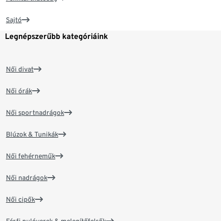
Sajtó
Legnépszerűbb kategóriáink
Női divat
Női órák
Női sportnadrágok
Blúzok & Tunikák
Női fehérneműk
Női nadrágok
Női cipők