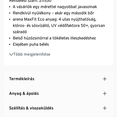
Rendelési szám: 211530
A vásárlók egy mérettel nagyobbat javasolnak
Rendkívül nyúlékony – akár egy második bőr
arena MaxFit Eco anyag: 4 utas nyújthatóság,
klóros- és sósvízálló, UV védőfaktora 50+, gyorsan
száradó
Belső húzózsinórral a tökéletes illeszkedéshez
Elejében puha bélés
Újrahasznosított poliamiddal
Több megjelenítése
A termék fő anyaga OEKO-TEX® STANDARD 100
minősített
Ideális a fitnesz- és hobbiúszók számára
Termékleírás
Anyag & ápolás
Szállítás & visszaküldés