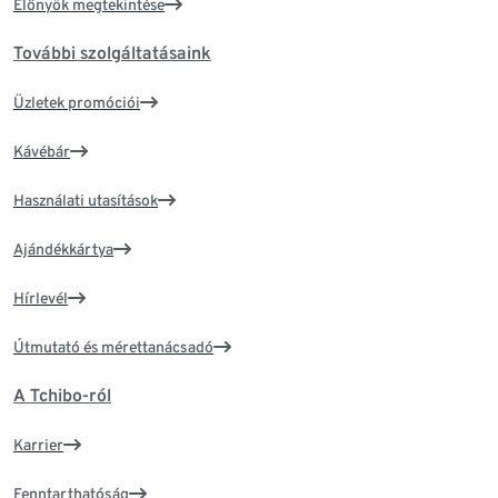
Előnyök megtekintése
További szolgáltatásaink
Üzletek promóciói
Kávébár
Használati utasítások
Ajándékkártya
Hírlevél
Útmutató és mérettanácsadó
A Tchibo-ról
Karrier
Fenntarthatóság