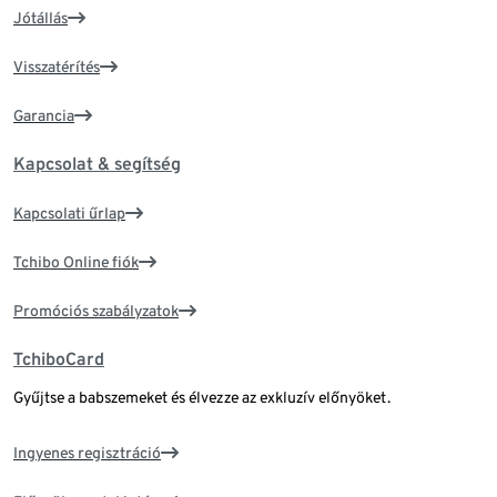
Jótállás
Visszatérítés
Garancia
Kapcsolat & segítség
Kapcsolati űrlap
Tchibo Online fiók
Promóciós szabályzatok
TchiboCard
Gyűjtse a babszemeket és élvezze az exkluzív előnyöket.
Ingyenes regisztráció