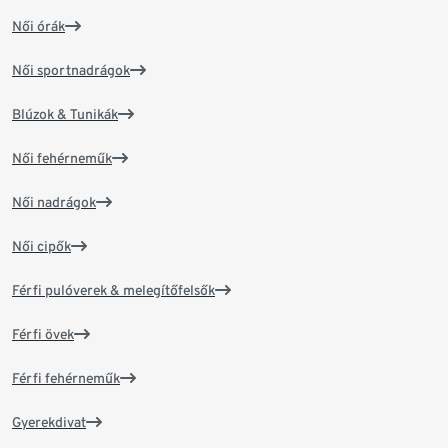
Női órák
Női sportnadrágok
Blúzok & Tunikák
Női fehérneműk
Női nadrágok
Női cipők
Férfi pulóverek & melegítőfelsők
Férfi övek
Férfi fehérneműk
Gyerekdivat