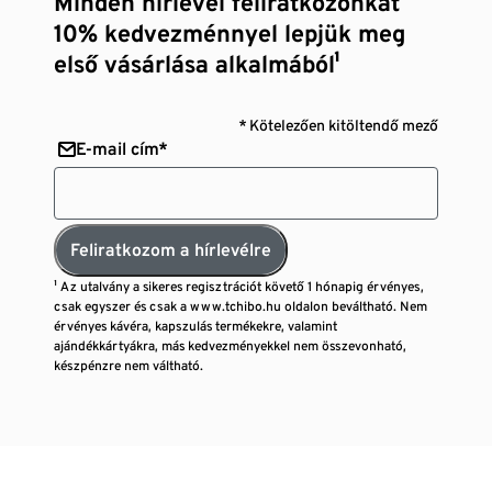
Minden hírlevél feliratkozónkat
10% kedvezménnyel lepjük meg
első vásárlása alkalmából¹
* Kötelezően kitöltendő mező
E-mail cím*
Feliratkozom a hírlevélre
¹ Az utalvány a sikeres regisztrációt követő 1 hónapig érvényes,
csak egyszer és csak a www.tchibo.hu oldalon beváltható. Nem
érvényes kávéra, kapszulás termékekre, valamint
ajándékkártyákra, más kedvezményekkel nem összevonható,
készpénzre nem váltható.