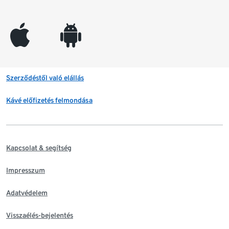
appleinc
android
Szerződéstől való elállás
Kávé előfizetés felmondása
Kapcsolat & segítség
Impresszum
Adatvédelem
Visszaélés-bejelentés