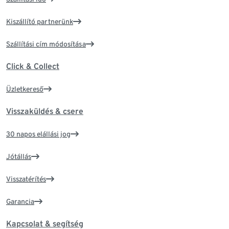
Kiszállító partnerünk
Szállítási cím módosítása
Click & Collect
Üzletkereső
Visszaküldés & csere
30 napos elállási jog
Jótállás
Visszatérítés
Garancia
Kapcsolat & segítség