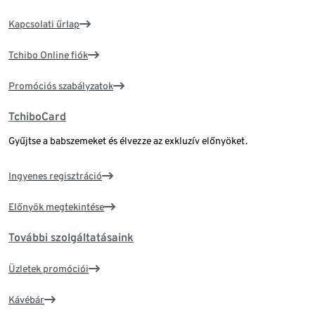
Kapcsolati űrlap
Tchibo Online fiók
Promóciós szabályzatok
TchiboCard
Gyűjtse a babszemeket és élvezze az exkluzív előnyöket.
Ingyenes regisztráció
Előnyök megtekintése
További szolgáltatásaink
Üzletek promóciói
Kávébár