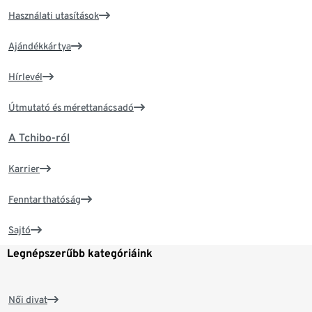
Használati utasítások
Ajándékkártya
Hírlevél
Útmutató és mérettanácsadó
A Tchibo-ról
Karrier
Fenntarthatóság
Sajtó
Legnépszerűbb kategóriáink
Női divat