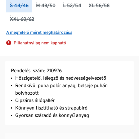
S 44/46
M 48/50
L 52/54
XL 56/58
XXL 60/62
A megfelelő méret meghatározása
Pillanatnyilag nem kapható
Rendelési szám: 210976
Hőszigetelő, lélegző és nedvességelvezető
Rendkívül puha polár anyag, belseje puhán
bolyhozott
Cipzáras állógallér
Könnyen tisztítható és strapabíró
Gyorsan száradó és könnyű anyag