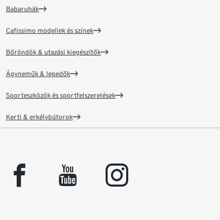
Babaruhák
Cafissimo modellek és színek
Bőröndök & utazási kiegészítők
Ágyneműk & lepedők
Sporteszközök és sportfelszerelések
Kerti & erkélybútorok
facebook
youtube
instagram