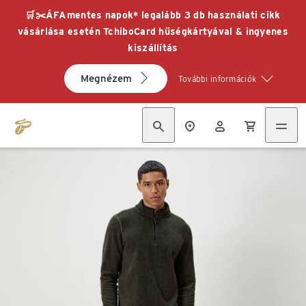
🛒✂️ÁFAmentes napok* legalább 3 db használati cikk
vásárlása esetén TchiboCard hűségkártyával & ingyenes
kiszállítás
Megnézem
További információk