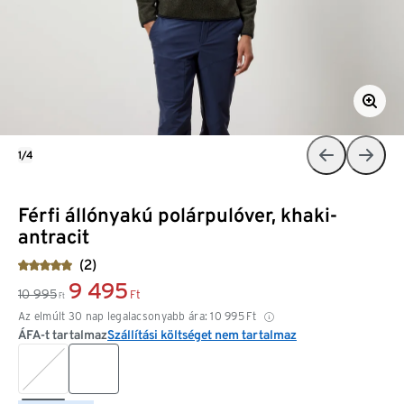
1/4
Férfi állónyakú polárpulóver, khaki-
antracit
(2)
9 495
10 995
Ft
Ft
Az elmúlt 30 nap legalacsonyabb ára:
10 995
Ft
ÁFA-t tartalmaz
Szállítási költséget nem tartalmaz