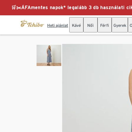
🛒✂️ÁFAmentes napok* legalább 3 db használati cik
Heti ajánlat
Kávé
Női
Férfi
Gyerek
O