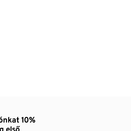
zónkat 10%
g első