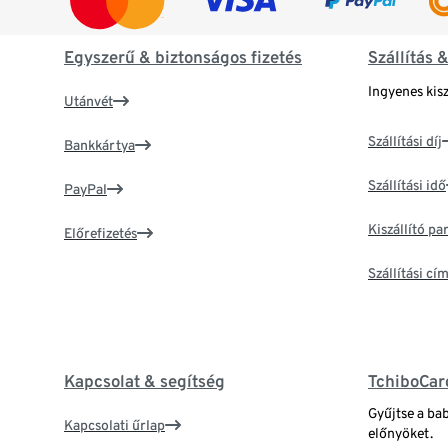
Egyszerű & biztonságos fizetés
Szállítás 
Ingyenes kisz
Utánvét
Szállítási díj
Bankkártya
Szállítási idő
PayPal
Kiszállító p
Előrefizetés
Szállítási c
Kapcsolat & segítség
TchiboCar
Gyűjtse a ba
Kapcsolati űrlap
előnyöket.