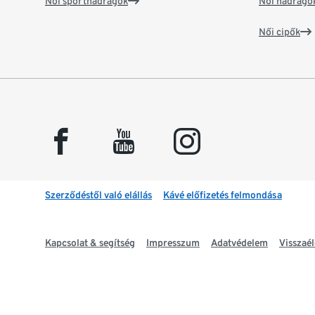
Női sportnadrágok
Női nadrágo
Női cipők
facebook
youtube
instagram
Szerződéstől való elállás
Kávé előfizetés felmondása
Kapcsolat & segítség
Impresszum
Adatvédelem
Visszaél