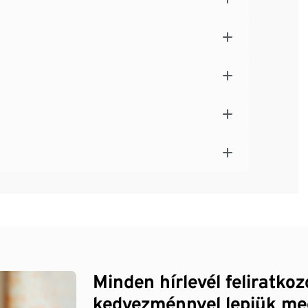
Minden hírlevél feliratko
kedvezménnyel lepjük me