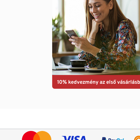
10% kedvezmény az első vásárlásb