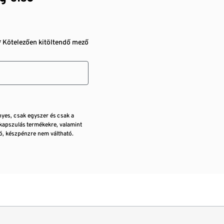
* Kötelezően kitöltendő mező
nyes, csak egyszer és csak a
kapszulás termékekre, valamint
, készpénzre nem váltható.