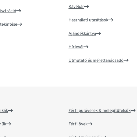
Kávébár
isztráció
Használati utasítások
tekintése
Ajándékkártya
Hírlevél
Útmutató és mérettanácsadó
ikák
Férfi pulóverek & melegítőfelsők
műk
Férfi övek