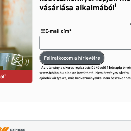
vásárlása alkalmából¹
E-mail cím*
Feliratkozom a hírlevélre
¹ Az utalvány a sikeres regisztrációt követő 1 hónapig érvé
www.tchibo.hu oldalon beváltható. Nem érvényes kávéra, 
ól¹
ajándékkártyákra, más kedvezményekkel nem összevonható