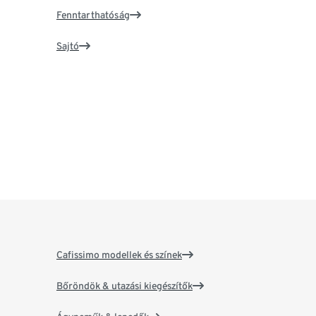
Fenntarthatóság
Sajtó
Cafissimo modellek és színek
Bőröndök & utazási kiegészítők