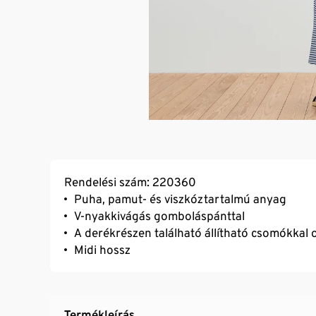
Rendelési szám: 220360
Puha, pamut- és viszkóztartalmú anyag
V-nyakkivágás gomboláspánttal
A derékrészen található állítható csomókkal 
Midi hossz
Termékleírás