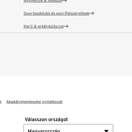
Ágyneműk & lepedők
Sporteszközök és sportfelszerelések
Kerti & erkélybútorok
k
Akadálymentességi nyilatkozat
Válasszon országot
Magyarország