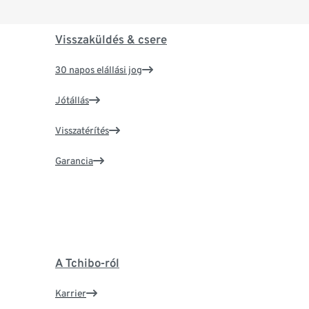
Visszaküldés & csere
30 napos elállási jog
Jótállás
Visszatérítés
Garancia
A Tchibo-ról
Karrier