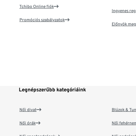
Tchibo Online fiók
Ingyenes reg
Promóciós szabályzatok
Előnyök meg
Legnépszerűbb kategóriáink
Női divat
Blúzok & Tun
Női órák
Női fehérne