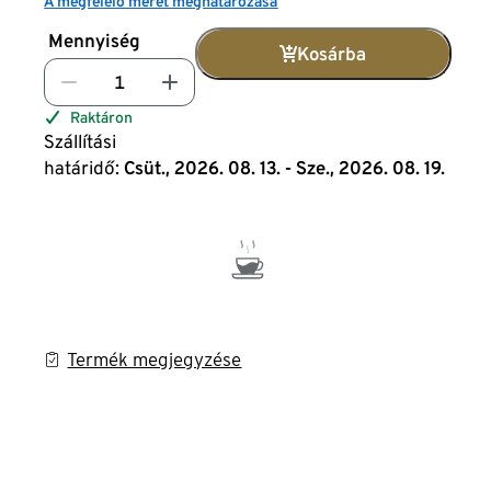
A megfelelő méret meghatározása
Mennyiség
Kosárba
Raktáron
Szállítási
határidő:
Csüt., 2026. 08. 13. - Sze., 2026. 08. 19.
Termék megjegyzése