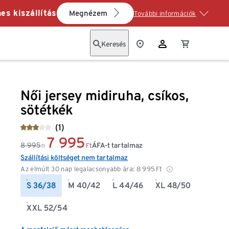
es kiszállítás
Megnézem
További információk
Keresés
Női jersey midiruha, csíkos,
sötétkék
(1)
7 995
8 995
ÁFA-t tartalmaz
Ft
Ft
Szállítási költséget nem tartalmaz
Az elmúlt 30 nap legalacsonyabb ára:
8 995
Ft
S 36/38
M 40/42
L 44/46
XL 48/50
XXL 52/54