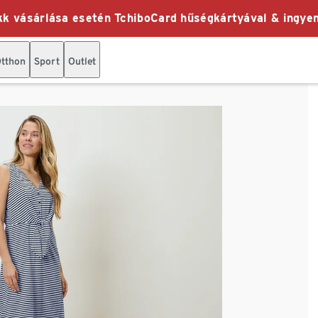
k vásárlása esetén TchiboCard hűségkártyával & ingyen
tthon
Sport
Outlet