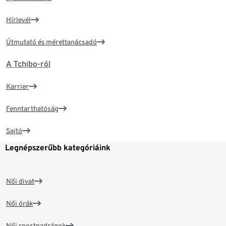
Hírlevél
Útmutató és mérettanácsadó
A Tchibo-ról
Karrier
Fenntarthatóság
Sajtó
Legnépszerűbb kategóriáink
Női divat
Női órák
Női sportnadrágok