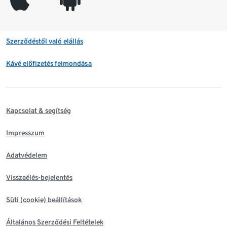
Szerződéstől való elállás
Kávé előfizetés felmondása
Kapcsolat & segítség
Impresszum
Adatvédelem
Visszaélés-bejelentés
Süti (cookie) beállítások
Általános Szerződési Feltételek