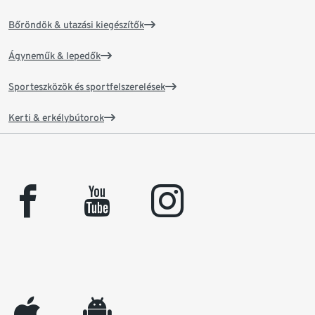
Bőröndök & utazási kiegészítők
Ágyneműk & lepedők
Sporteszközök és sportfelszerelések
Kerti & erkélybútorok
facebook
youtube
instagram
appleinc
android