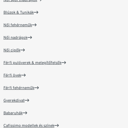
Blúzok & Tunikák
Női fehérneműk
Női nadrágok
Női cipők
Férfi pulóverek & melegítőfelsők
Férfi övek
Férfi fehérneműk
Gyerekdivat
Babaruhák
Cafissimo modellek és színek