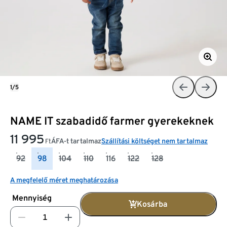
1/5
NAME IT szabadidő farmer gyerekeknek
11 995
ÁFA-t tartalmaz
Szállítási költséget nem tartalmaz
Ft
92
98
104
110
116
122
128
A megfelelő méret meghatározása
Mennyiség
Kosárba