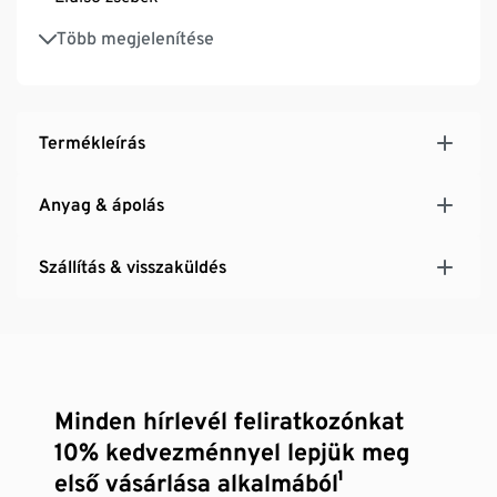
2 rávarrt farzseb
Több megjelenítése
Termékleírás
Anyag & ápolás
Szállítás & visszaküldés
Minden hírlevél feliratkozónkat
10% kedvezménnyel lepjük meg
első vásárlása alkalmából¹