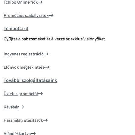
Tchibo Online fiók
Promóciós szabályzatok
TchiboCard
Gyűjtse a babszemeket és élvezze az exkluzív előnyöket.
Ingyenes regisztráció
Előnyök megtekintése
További szolgáltatásaink
Üzletek promóciói
Kávébár
Használati utasítások
Ajándékkártya