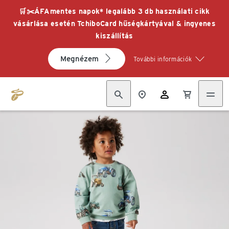
🛒✂️ÁFAmentes napok* legalább 3 db használati cikk
vásárlása esetén TchiboCard hűségkártyával & ingyenes
kiszállítás
Megnézem
További információk