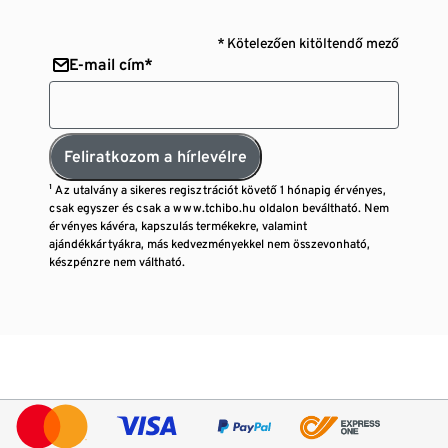
* Kötelezően kitöltendő mező
E-mail cím*
Feliratkozom a hírlevélre
¹ Az utalvány a sikeres regisztrációt követő 1 hónapig érvényes,
csak egyszer és csak a www.tchibo.hu oldalon beváltható. Nem
érvényes kávéra, kapszulás termékekre, valamint
ajándékkártyákra, más kedvezményekkel nem összevonható,
készpénzre nem váltható.