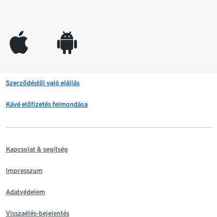
appleinc
android
Szerződéstől való elállás
Kávé előfizetés felmondása
Kapcsolat & segítség
Impresszum
Adatvédelem
Visszaélés-bejelentés