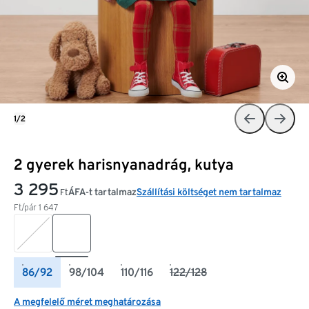
1/2
2 gyerek harisnyanadrág, kutya
3 295
ÁFA-t tartalmaz
Szállítási költséget nem tartalmaz
Ft
Ft/pár
1 647
86/92
98/104
110/116
122/128
A megfelelő méret meghatározása