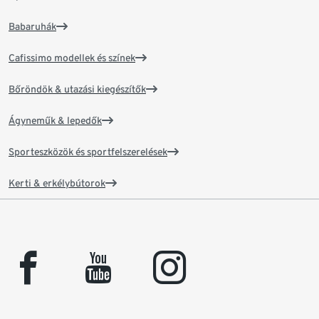
Babaruhák
Cafissimo modellek és színek
Bőröndök & utazási kiegészítők
Ágyneműk & lepedők
Sporteszközök és sportfelszerelések
Kerti & erkélybútorok
facebook
youtube
instagram