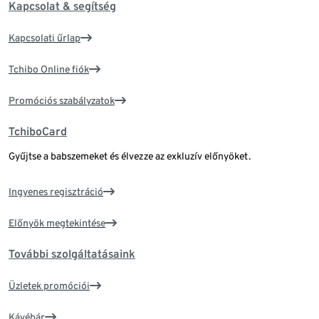
Kapcsolat & segítség
Kapcsolati űrlap
Tchibo Online fiók
Promóciós szabályzatok
TchiboCard
Gyűjtse a babszemeket és élvezze az exkluzív előnyöket.
Ingyenes regisztráció
Előnyök megtekintése
További szolgáltatásaink
Üzletek promóciói
Kávébár