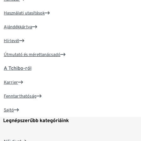
Használati utasítások
Ajándékkártya
Hírlevél
Útmutató és mérettanácsadó
A Tchibo-ról
Karrier
Fenntarthatóság
Sajtó
Legnépszerűbb kategóriáink