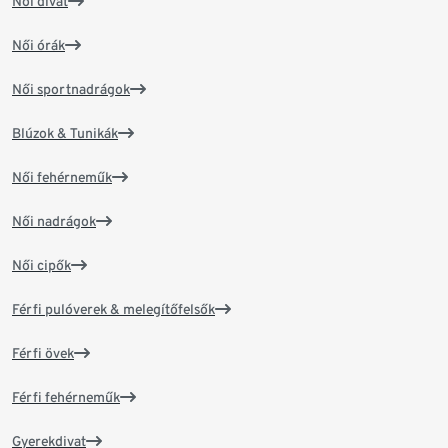
Női divat
Női órák
Női sportnadrágok
Blúzok & Tunikák
Női fehérneműk
Női nadrágok
Női cipők
Férfi pulóverek & melegítőfelsők
Férfi övek
Férfi fehérneműk
Gyerekdivat