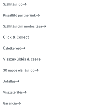
Szállítási idő
Kiszállító partnerünk
Szállítási cím módosítása
Click & Collect
Üzletkereső
Visszaküldés & csere
30 napos elállási jog
Jótállás
Visszatérítés
Garancia