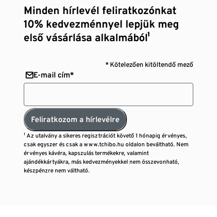
Minden hírlevél feliratkozónkat
10% kedvezménnyel lepjük meg
első vásárlása alkalmából¹
* Kötelezően kitöltendő mező
E-mail cím*
Feliratkozom a hírlevélre
¹ Az utalvány a sikeres regisztrációt követő 1 hónapig érvényes,
csak egyszer és csak a www.tchibo.hu oldalon beváltható. Nem
érvényes kávéra, kapszulás termékekre, valamint
ajándékkártyákra, más kedvezményekkel nem összevonható,
készpénzre nem váltható.