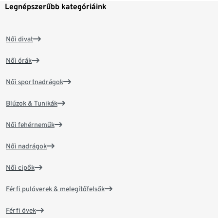
Legnépszerűbb kategóriáink
Női divat
Női órák
Női sportnadrágok
Blúzok & Tunikák
Női fehérneműk
Női nadrágok
Női cipők
Férfi pulóverek & melegítőfelsők
Férfi övek