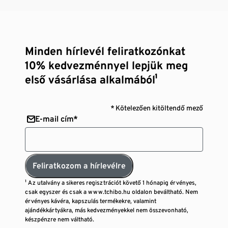
Minden hírlevél feliratkozónkat
10% kedvezménnyel lepjük meg
első vásárlása alkalmából¹
* Kötelezően kitöltendő mező
E-mail cím*
Feliratkozom a hírlevélre
¹ Az utalvány a sikeres regisztrációt követő 1 hónapig érvényes,
csak egyszer és csak a www.tchibo.hu oldalon beváltható. Nem
érvényes kávéra, kapszulás termékekre, valamint
ajándékkártyákra, más kedvezményekkel nem összevonható,
készpénzre nem váltható.