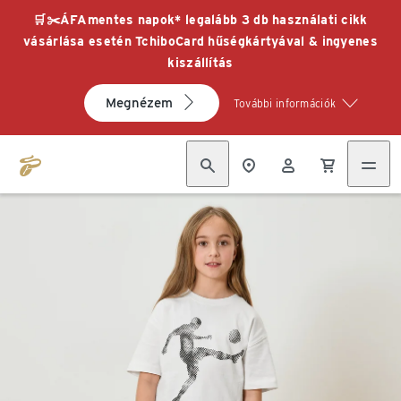
🛒✂️ÁFAmentes napok* legalább 3 db használati cikk
vásárlása esetén TchiboCard hűségkártyával & ingyenes
kiszállítás
Megnézem
További információk