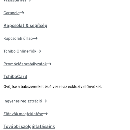
Visszatérítés
Garancia
Kapcsolat & segítség
Kapcsolati űrlap
Tchibo Online fiók
Promóciós szabályzatok
TchiboCard
Gyűjtse a babszemeket és élvezze az exkluzív előnyöket.
Ingyenes regisztráció
Előnyök megtekintése
További szolgáltatásaink