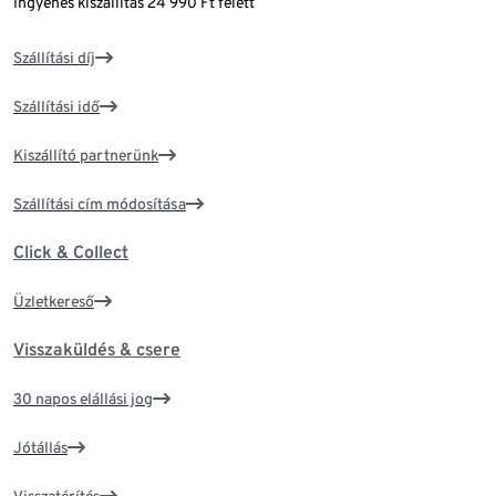
Ingyenes kiszállítás 24 990 Ft felett
Szállítási díj
Szállítási idő
Kiszállító partnerünk
Szállítási cím módosítása
Click & Collect
Üzletkereső
Visszaküldés & csere
30 napos elállási jog
Jótállás