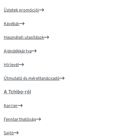
Üzletek promóciói
Kávébár
Használati utasítások
Ajándékkártya
Hírlevél
Útmutató és mérettanácsadó
A Tchibo-ról
Karrier
Fenntarthatóság
Sajtó