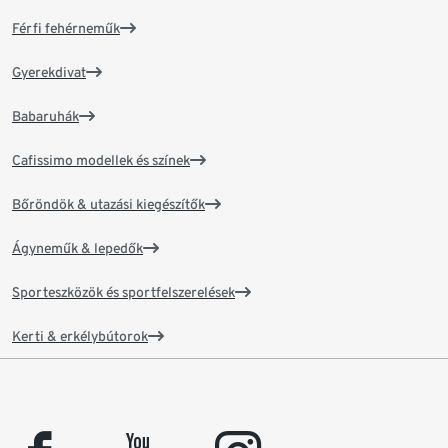
Férfi fehérneműk
Gyerekdivat
Babaruhák
Cafissimo modellek és színek
Bőröndök & utazási kiegészítők
Ágyneműk & lepedők
Sporteszközök és sportfelszerelések
Kerti & erkélybútorok