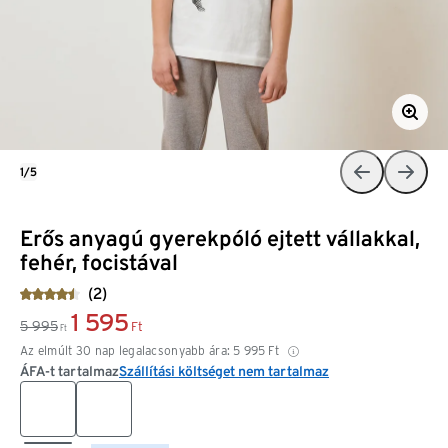
1/5
Erős anyagú gyerekpóló ejtett vállakkal,
fehér, focistával
(2)
1 595
5 995
Ft
Ft
Az elmúlt 30 nap legalacsonyabb ára:
5 995
Ft
ÁFA-t tartalmaz
Szállítási költséget nem tartalmaz