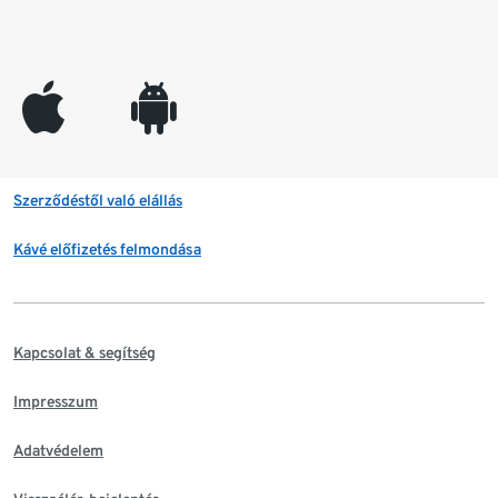
appleinc
android
Szerződéstől való elállás
Kávé előfizetés felmondása
Kapcsolat & segítség
Impresszum
Adatvédelem