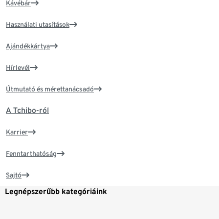
Kávébár
Használati utasítások
Ajándékkártya
Hírlevél
Útmutató és mérettanácsadó
A Tchibo-ról
Karrier
Fenntarthatóság
Sajtó
Legnépszerűbb kategóriáink