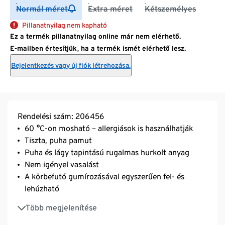
Normál méret
Extra méret
Kétszemélyes
Pillanatnyilag nem kapható
Ez a termék pillanatnyilag online már nem elérhető.
E-mailben értesítjük, ha a termék ismét elérhető lesz.
Bejelentkezés vagy új fiók létrehozása.
Rendelési szám: 206456
60 °C-on mosható – allergiások is használhatják
Tiszta, puha pamut
Puha és lágy tapintású rugalmas hurkolt anyag
Nem igényel vasalást
A körbefutó gumírozásával egyszerűen fel- és
lehúzható
Legfeljebb 20 cm magas matracokhoz alkalmas
Több megjelenítése