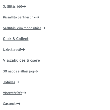
Szállítási idő
Kiszállító partnerünk
Szállítási cím módosítása
Click & Collect
Üzletkereső
Visszaküldés & csere
30 napos elállási jog
Jótállás
Visszatérítés
Garancia