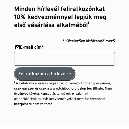
Minden hírlevél feliratkozónkat
10% kedvezménnyel lepjük meg
első vásárlása alkalmából¹
* Kötelezően kitöltendő mező
E-mail cím*
Feliratkozom a hírlevélre
¹ Az utalvány a sikeres regisztrációt követő 1 hónapig érvényes,
csak egyszer és csak a www.tchibo.hu oldalon beváltható. Nem
érvényes kávéra, kapszulás termékekre, valamint
ajándékkártyákra, más kedvezményekkel nem összevonható,
készpénzre nem váltható.