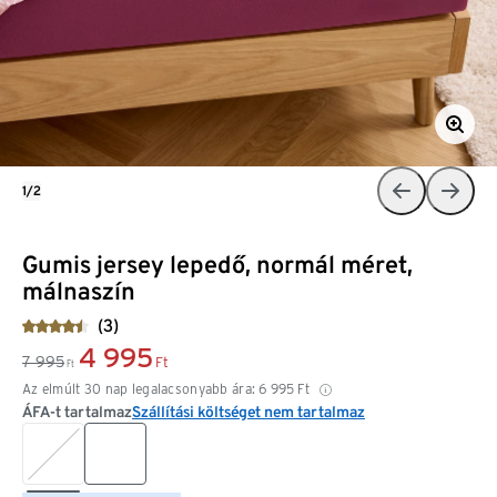
1/2
Gumis jersey lepedő, normál méret,
málnaszín
(3)
4 995
7 995
Ft
Ft
Az elmúlt 30 nap legalacsonyabb ára:
6 995
Ft
ÁFA-t tartalmaz
Szállítási költséget nem tartalmaz