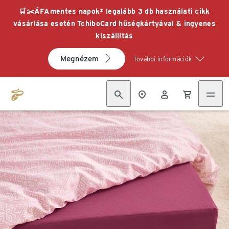
🛒✂️ÁFAmentes napok* legalább 3 db használati cikk
vásárlása esetén TchiboCard hűségkártyával & ingyenes
kiszállítás
Megnézem
További információk