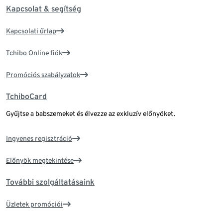
Kapcsolat & segítség
Kapcsolati űrlap
Tchibo Online fiók
Promóciós szabályzatok
TchiboCard
Gyűjtse a babszemeket és élvezze az exkluzív előnyöket.
Ingyenes regisztráció
Előnyök megtekintése
További szolgáltatásaink
Üzletek promóciói