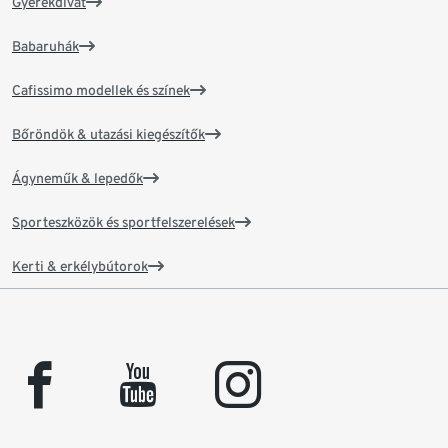
Gyerekdivat
Babaruhák
Cafissimo modellek és színek
Bőröndök & utazási kiegészítők
Ágyneműk & lepedők
Sporteszközök és sportfelszerelések
Kerti & erkélybútorok
facebook
youtube
instagram