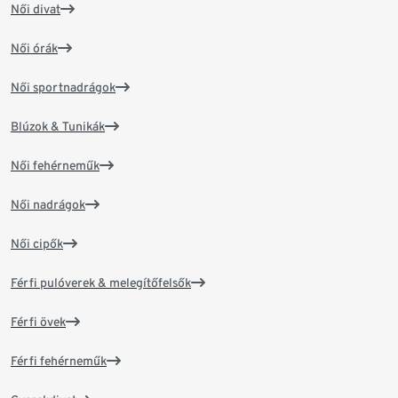
Női divat
Női órák
Női sportnadrágok
Blúzok & Tunikák
Női fehérneműk
Női nadrágok
Női cipők
Férfi pulóverek & melegítőfelsők
Férfi övek
Férfi fehérneműk