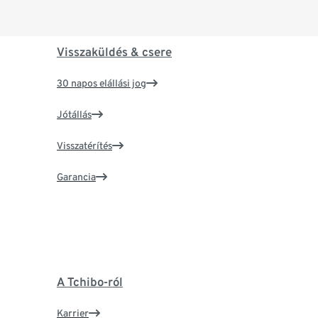
Visszaküldés & csere
30 napos elállási jog
Jótállás
Visszatérítés
Garancia
A Tchibo-ról
Karrier