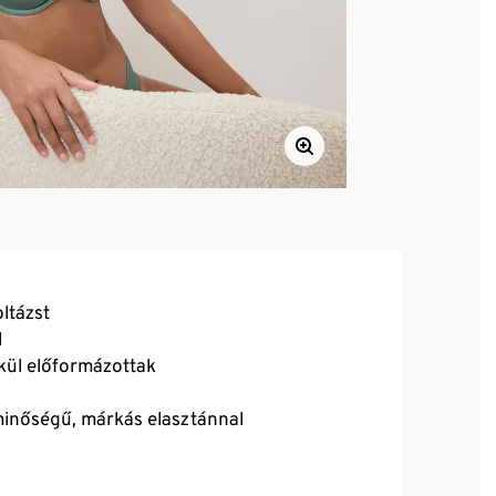
ltázst
l
lkül előformázottak
 minőségű, márkás elasztánnal
ge a kosár méretével arányosan nő