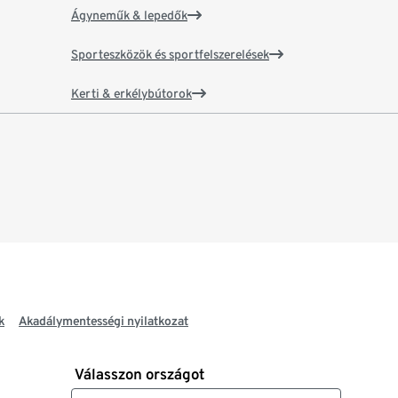
Ágyneműk & lepedők
Sporteszközök és sportfelszerelések
Kerti & erkélybútorok
k
Akadálymentességi nyilatkozat
Válasszon országot