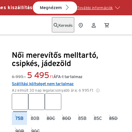
es kiszállítás
Megnézem
További információk
Keresés
Női merevítős melltartó,
csipkés, jádezöld
5 495
6 995
ÁFA-t tartalmaz
Ft
Ft
Szállítási költséget nem tartalmaz
Az elmúlt 30 nap legalacsonyabb ára:
6 995
Ft
75B
80B
80C
80D
85B
85C
85D
90B
90C