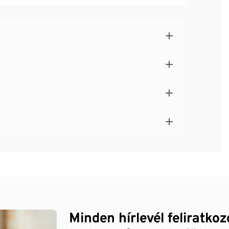
 zárórész
Minden hírlevél feliratko