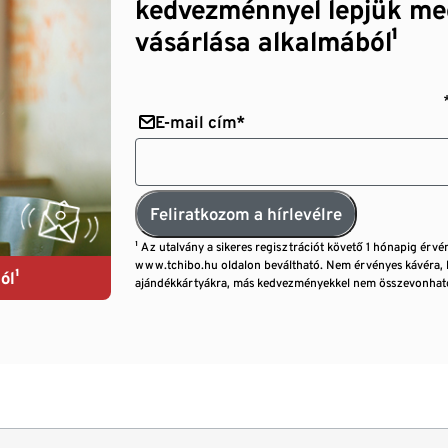
kedvezménnyel lepjük me
vásárlása alkalmából¹
E-mail cím*
Feliratkozom a hírlevélre
¹ Az utalvány a sikeres regisztrációt követő 1 hónapig érvé
www.tchibo.hu oldalon beváltható. Nem érvényes kávéra, 
ól¹
ajándékkártyákra, más kedvezményekkel nem összevonható