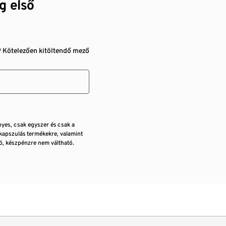
g első
* Kötelezően kitöltendő mező
nyes, csak egyszer és csak a
kapszulás termékekre, valamint
, készpénzre nem váltható.