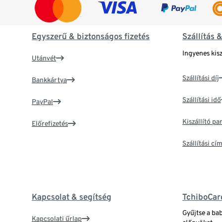
Egyszerű & biztonságos fizetés
Szállítás 
Ingyenes kisz
Utánvét
Szállítási díj
Bankkártya
Szállítási idő
PayPal
Kiszállító p
Előrefizetés
Szállítási c
Kapcsolat & segítség
TchiboCar
Gyűjtse a ba
Kapcsolati űrlap