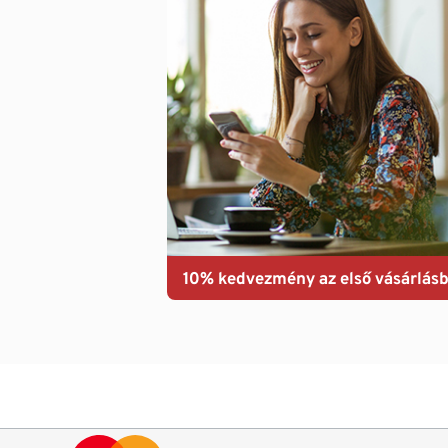
10% kedvezmény az első vásárlásb