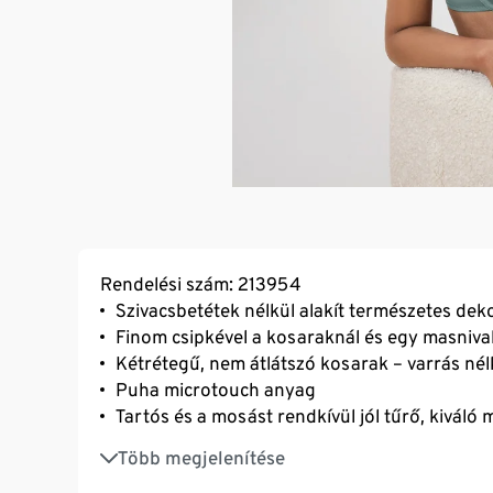
Rendelési szám: 213954
Szivacsbetétek nélkül alakít természetes deko
Finom csipkével a kosaraknál és egy masniva
Kétrétegű, nem átlátszó kosarak – varrás né
Puha microtouch anyag
Tartós és a mosást rendkívül jól tűrő, kiváló
Optimálisan illeszkedik: a zárórész szélessé
Több megjelenítése
Állítható hosszúságú pántok