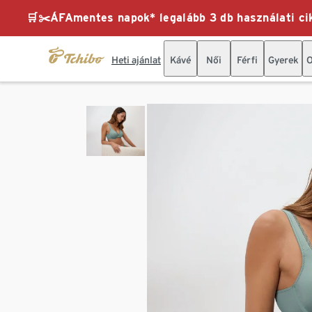
🛒✂️ÁFAmentes napok* legalább 3 db használati cik
Heti ajánlat
Kávé
Női
Férfi
Gyerek
O