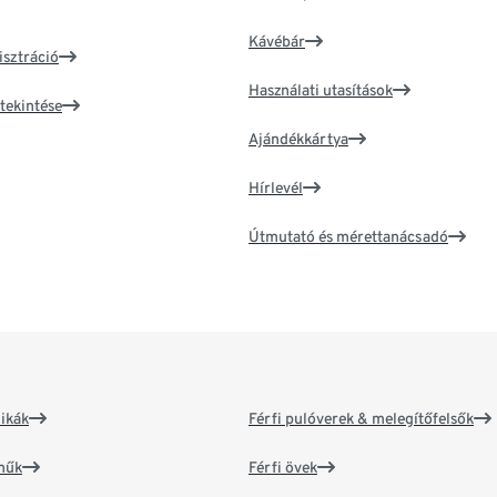
Kávébár
isztráció
Használati utasítások
tekintése
Ajándékkártya
Hírlevél
Útmutató és mérettanácsadó
ikák
Férfi pulóverek & melegítőfelsők
műk
Férfi övek