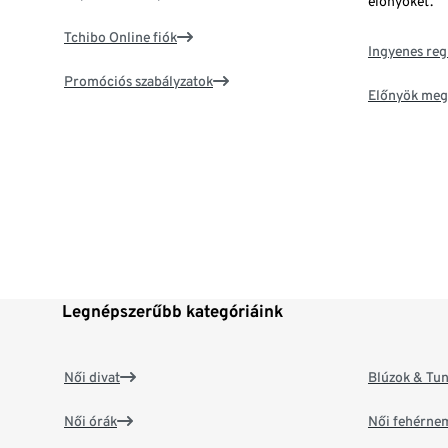
előnyöket.
Tchibo Online fiók
Ingyenes reg
Promóciós szabályzatok
Előnyök meg
Legnépszerűbb kategóriáink
Női divat
Blúzok & Tun
Női órák
Női fehérne