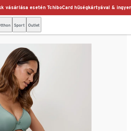
k vásárlása esetén TchiboCard hűségkártyával & ingyen
tthon
Sport
Outlet