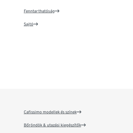
Fenntarthatóság
Sajtó
Cafissimo modellek és színek
Bőröndök & utazási kiegészítők