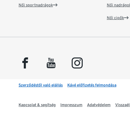
Női sportnadrágok
Női nadrágo
Női cipők
facebook
youtube
instagram
Szerződéstől való elállás
Kávé előfizetés felmondása
Kapcsolat & segítség
Impresszum
Adatvédelem
Visszaél