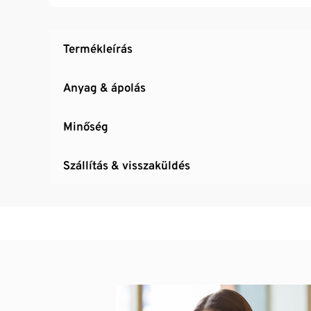
Háromszorosan állítható SoftSeal® kapcsos
Termékleírás
Anyag & ápolás
Minőség
Szállítás & visszaküldés