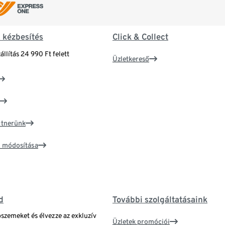
& kézbesítés
Click & Collect
állítás 24 990 Ft felett
Üzletkereső
artnerünk
ím módosítása
d
További szolgáltatásaink
bszemeket és élvezze az exkluzív
Üzletek promóciói