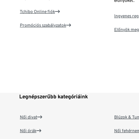
előnyöket.
Tchibo Online fiók
Ingyenes reg
Promóciós szabályzatok
Előnyök meg
Legnépszerűbb kategóriáink
Női divat
Blúzok & Tun
Női órák
Női fehérne