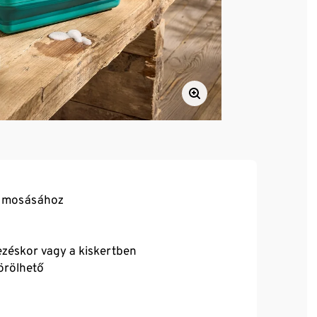
s mosásához
ezéskor vagy a kiskertben
örölhető