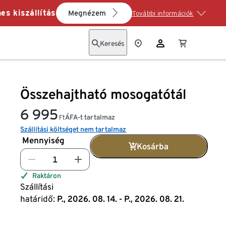
es kiszállítás
Megnézem
További információk
Keresés
Összehajtható mosogatótál
6 995
ÁFA-t tartalmaz
Ft
Szállítási költséget nem tartalmaz
Mennyiség
Kosárba
Raktáron
Szállítási
határidő:
P., 2026. 08. 14. - P., 2026. 08. 21.