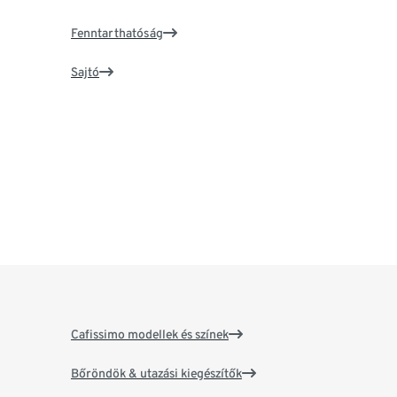
Fenntarthatóság
Sajtó
Cafissimo modellek és színek
Bőröndök & utazási kiegészítők