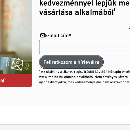
kedvezménnyel lepjük me
vásárlása alkalmából¹
E-mail cím*
Feliratkozom a hírlevélre
¹ Az utalvány a sikeres regisztrációt követő 1 hónapig érvé
www.tchibo.hu oldalon beváltható. Nem érvényes kávéra, 
ól¹
ajándékkártyákra, más kedvezményekkel nem összevonható