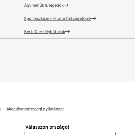
Ágyneműk & lepedők
Sporteszközök és sportfelszerelések
Kerti & erkélybútorok
k
Akadálymentességi nyilatkozat
Válasszon országot