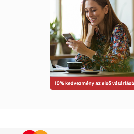
10% kedvezmény az első vásárlásb