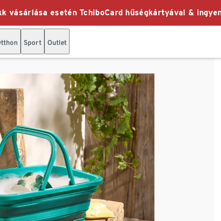
k vásárlása esetén TchiboCard hűségkártyával & ingyen
tthon
Sport
Outlet