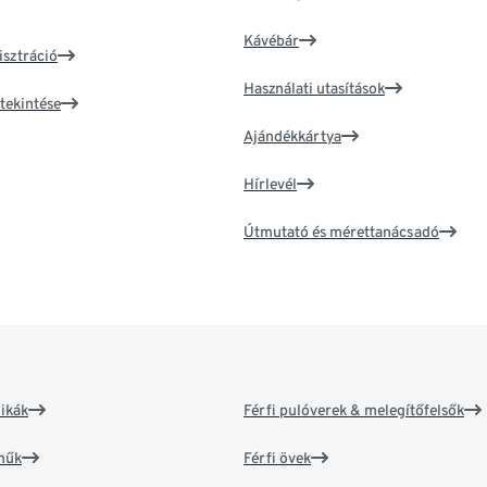
Kávébár
isztráció
Használati utasítások
tekintése
Ajándékkártya
Hírlevél
Útmutató és mérettanácsadó
ikák
Férfi pulóverek & melegítőfelsők
műk
Férfi övek