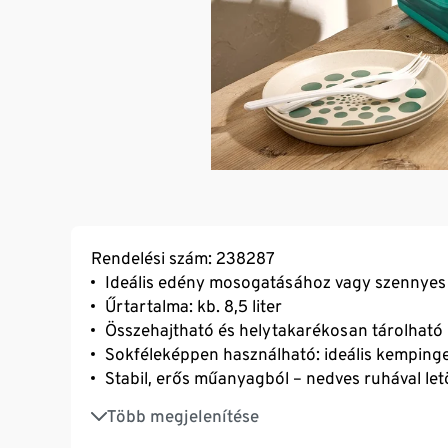
Rendelési szám: 238287
Ideális edény mosogatásához vagy szennye
Űrtartalma: kb. 8,5 liter
Összehajtható és helytakarékosan tárolható
Sokféleképpen használható: ideális kemping
Stabil, erős műanyagból – nedves ruhával let
Fogantyúval
Több megjelenítése