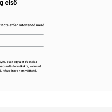
g első
* Kötelezően kitöltendő mező
nyes, csak egyszer és csak a
kapszulás termékekre, valamint
, készpénzre nem váltható.