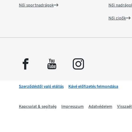
Női sportnadrágok
Női nadrágo
Női cipők
facebook
youtube
instagram
Szerződéstől való elállás
Kávé előfizetés felmondása
Kapcsolat & segítség
Impresszum
Adatvédelem
Visszaél