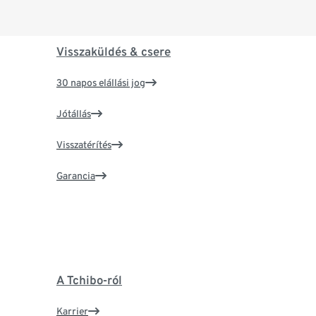
Visszaküldés & csere
30 napos elállási jog
Jótállás
Visszatérítés
Garancia
A Tchibo-ról
Karrier