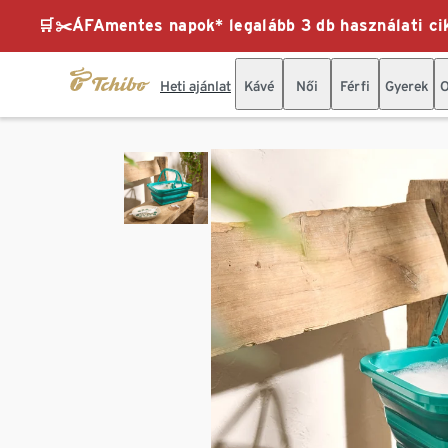
🛒✂️ÁFAmentes napok* legalább 3 db használati cik
Heti ajánlat
Kávé
Női
Férfi
Gyerek
O