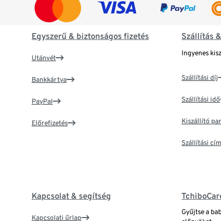
Egyszerű & biztonságos fizetés
Szállítás 
Ingyenes kisz
Utánvét
Szállítási díj
Bankkártya
Szállítási idő
PayPal
Kiszállító p
Előrefizetés
Szállítási c
Kapcsolat & segítség
TchiboCar
Gyűjtse a ba
Kapcsolati űrlap