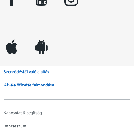
appleinc
android
Szerződéstől való elállás
Kávé előfizetés felmondása
Kapcsolat & segítség
Impresszum