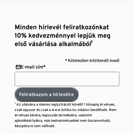
Minden hírlevél feliratkozónkat
10% kedvezménnyel lepjük meg
első vásárlása alkalmából¹
* Kötelezően kitöltendő mező
E-mail cím*
Feliratkozom a hírlevélre
¹ Az utalvány a sikeres regisztrációt követő 1 hónapig érvényes,
csak egyszer és csak a www.tchibo.hu oldalon beváltható. Nem
érvényes kávéra, kapszulás termékekre, valamint
ajándékkártyákra, más kedvezményekkel nem összevonható,
készpénzre nem váltható.