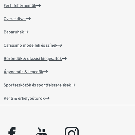
Férfi fehérneműk
Gyerekdivat
Babaruhák
Cafissimo modellek és színek
Bőröndök & utazási kiegészítők
Ágyneműk & lepedők
Sporteszközök és sportfelszerelések
Kerti & erkélybútorok
facebook
youtube
instagram