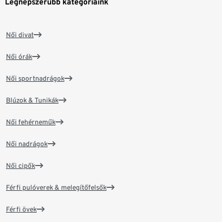
Legnépszerűbb kategóriáink
Női divat
Női órák
Női sportnadrágok
Blúzok & Tunikák
Női fehérneműk
Női nadrágok
Női cipők
Férfi pulóverek & melegítőfelsők
Férfi övek