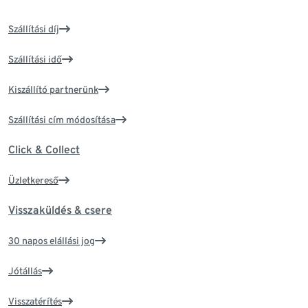
Szállítási díj
Szállítási idő
Kiszállító partnerünk
Szállítási cím módosítása
Click & Collect
Üzletkereső
Visszaküldés & csere
30 napos elállási jog
Jótállás
Visszatérítés