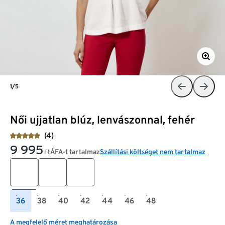
1/5
Női ujjatlan blúz, lenvászonnal, fehér
(4)
9 995
ÁFA-t tartalmaz
Szállítási költséget nem tartalmaz
Ft
36
38
40
42
44
46
48
A megfelelő méret meghatározása