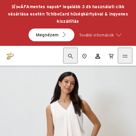
🛒✂️ÁFAmentes napok* legalább 3 db használati cikk
vásárlása esetén TchiboCard hűségkártyával & ingyenes
kiszállítás
Megnézem
További információk