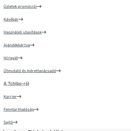
Üzletek promóciói
Kávébár
Használati utasítások
Ajándékkártya
Hírlevél
Útmutató és mérettanácsadó
A Tchibo-ról
Karrier
Fenntarthatóság
Sajtó