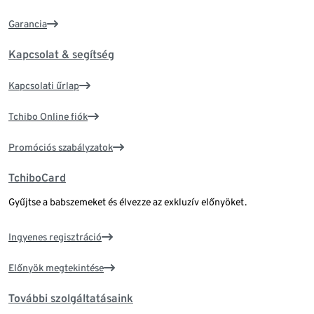
Garancia
Kapcsolat & segítség
Kapcsolati űrlap
Tchibo Online fiók
Promóciós szabályzatok
TchiboCard
Gyűjtse a babszemeket és élvezze az exkluzív előnyöket.
Ingyenes regisztráció
Előnyök megtekintése
További szolgáltatásaink