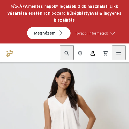
🛒✂️ÁFAmentes napok* legalább 3 db használati cikk
vásárlása esetén TchiboCard hűségkártyával & ingyenes
kiszállítás
Megnézem
További információk