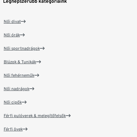
Legnépszerűbb kategóriáink
Női divat
Női órák
Női sportnadrágok
Blúzok & Tunikák
Női fehérneműk
Női nadrágok
Női cipők
Férfi pulóverek & melegítőfelsők
Férfi övek