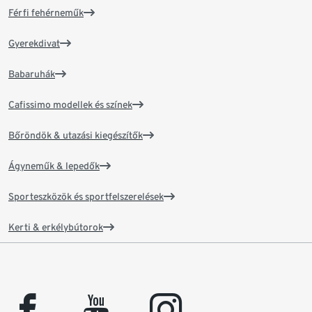
Férfi fehérneműk
Gyerekdivat
Babaruhák
Cafissimo modellek és színek
Bőröndök & utazási kiegészítők
Ágyneműk & lepedők
Sporteszközök és sportfelszerelések
Kerti & erkélybútorok
facebook
youtube
instagram