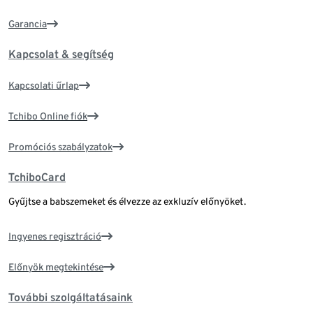
Garancia
Kapcsolat & segítség
Kapcsolati űrlap
Tchibo Online fiók
Promóciós szabályzatok
TchiboCard
Gyűjtse a babszemeket és élvezze az exkluzív előnyöket.
Ingyenes regisztráció
Előnyök megtekintése
További szolgáltatásaink