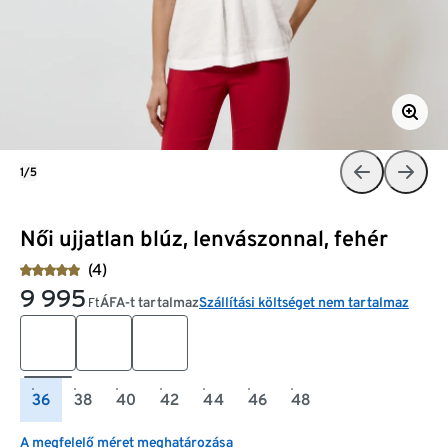
1/5
Női ujjatlan blúz, lenvászonnal, fehér
(4)
9 995
ÁFA-t tartalmaz
Szállítási költséget nem tartalmaz
Ft
36
38
40
42
44
46
48
A megfelelő méret meghatározása