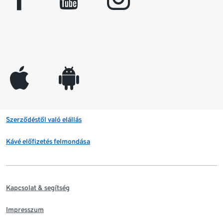
appleinc
android
Szerződéstől való elállás
Kávé előfizetés felmondása
Kapcsolat & segítség
Impresszum