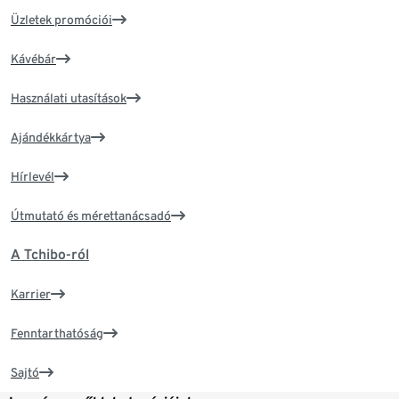
Üzletek promóciói
Kávébár
Használati utasítások
Ajándékkártya
Hírlevél
Útmutató és mérettanácsadó
A Tchibo-ról
Karrier
Fenntarthatóság
Sajtó