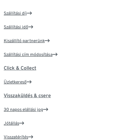
Szállítási díj
Szállítási idő
Kiszállító partnerünk
Szállítási cím módosítása
Click & Collect
Üzletkereső
Visszaküldés & csere
30 napos elállási jog
Jótállás
Visszatérítés