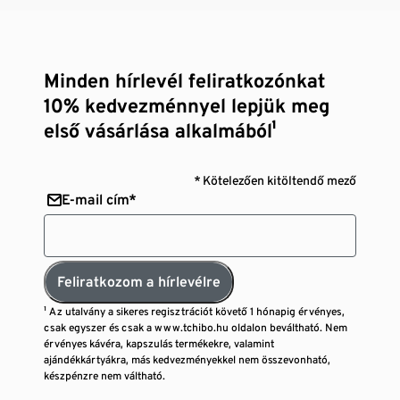
Minden hírlevél feliratkozónkat
10% kedvezménnyel lepjük meg
első vásárlása alkalmából¹
* Kötelezően kitöltendő mező
E-mail cím*
Feliratkozom a hírlevélre
¹ Az utalvány a sikeres regisztrációt követő 1 hónapig érvényes,
csak egyszer és csak a www.tchibo.hu oldalon beváltható. Nem
érvényes kávéra, kapszulás termékekre, valamint
ajándékkártyákra, más kedvezményekkel nem összevonható,
készpénzre nem váltható.