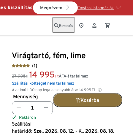
es kiszállítás
Megnézem
További információk
Keresés
Virágtartó, fém, lime
(1)
14 995
27 995
ÁFA-t tartalmaz
Ft
Ft
Szállítási költséget nem tartalmaz
Az elmúlt 30 nap legalacsonyabb ára:
14 995
Ft
Mennyiség
Kosárba
Raktáron
Szállítási
határidő:
Sze., 2026. 08. 12. - K., 2026. 08. 18.