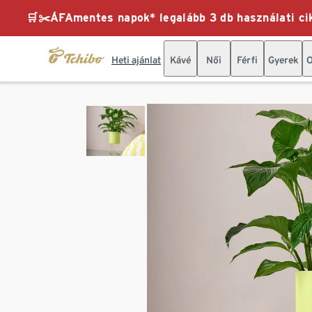
🛒✂️ÁFAmentes napok* legalább 3 db használati cik
Heti ajánlat
Kávé
Női
Férfi
Gyerek
O