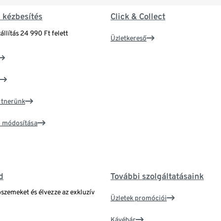
& kézbesítés
Click & Collect
állítás 24 990 Ft felett
Üzletkereső
artnerünk
ím módosítása
d
További szolgáltatásaink
bszemeket és élvezze az exkluzív
Üzletek promóciói
Kávébár