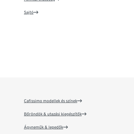
Sajtó
Cafissimo modellek és színek
Bőröndök & utazási kiegészítők
Ágyneműk & lepedők