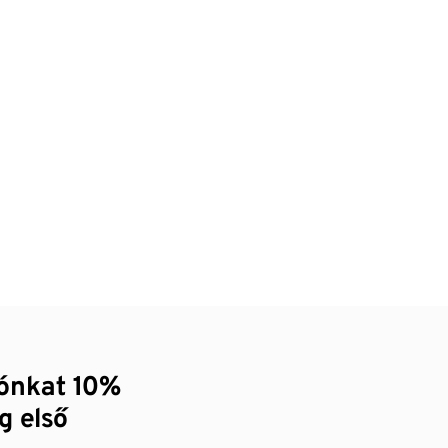
zónkat 10%
g első