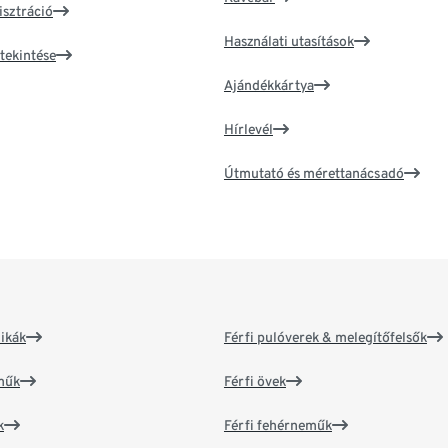
isztráció
Használati utasítások
tekintése
Ajándékkártya
Hírlevél
Útmutató és mérettanácsadó
ikák
Férfi pulóverek & melegítőfelsők
műk
Férfi övek
k
Férfi fehérneműk