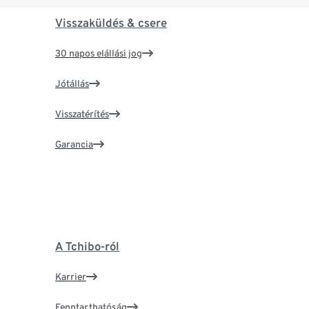
Visszaküldés & csere
30 napos elállási jog
Jótállás
Visszatérítés
Garancia
A Tchibo-ról
Karrier
Fenntarthatóság