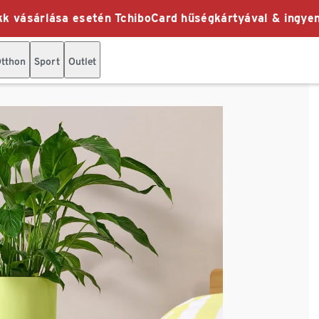
k vásárlása esetén TchiboCard hűségkártyával & ingyen
tthon
Sport
Outlet