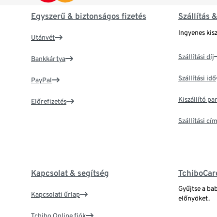
Egyszerű & biztonságos fizetés
Szállítás 
Ingyenes kisz
Utánvét
Szállítási díj
Bankkártya
Szállítási idő
PayPal
Kiszállító p
Előrefizetés
Szállítási c
Kapcsolat & segítség
TchiboCar
Gyűjtse a ba
Kapcsolati űrlap
előnyöket.
Tchibo Online fiók