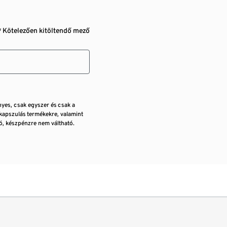
* Kötelezően kitöltendő mező
nyes, csak egyszer és csak a
kapszulás termékekre, valamint
, készpénzre nem váltható.