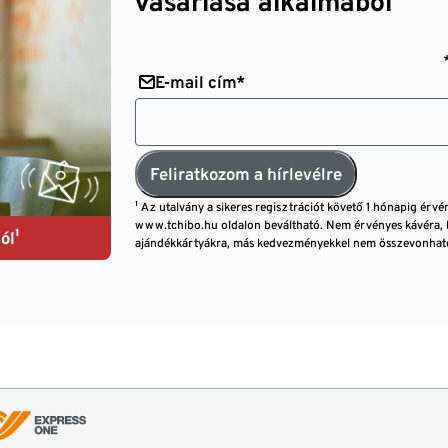
vásárlása alkalmából¹
E-mail cím*
Feliratkozom a hírlevélre
¹ Az utalvány a sikeres regisztrációt követő 1 hónapig érvé
www.tchibo.hu oldalon beváltható. Nem érvényes kávéra, 
ól¹
ajándékkártyákra, más kedvezményekkel nem összevonható