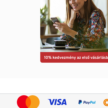
10% kedvezmény az első vásárlásb