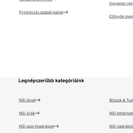
Ingyenes reg
Promóciós szabályzatok
Előnyök meg
Legnépszerűbb kategóriáink
Női divat
Blúzok & Tun
Női órák
Női fehérne
Női sportnadrágok
Női nadrágo