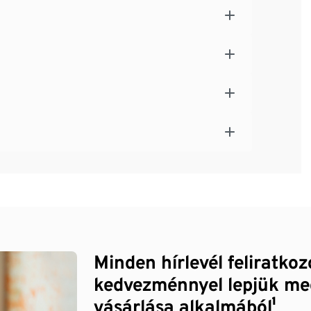
Minden hírlevél feliratko
kedvezménnyel lepjük me
vásárlása alkalmából¹