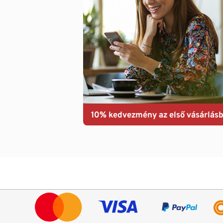
10% kedvezmény az első vásárlásb