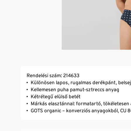
Rendelési szám: 214633
Különösen lapos, rugalmas derékpánt, belse
Kellemesen puha pamut-sztreccs anyag
Kétrétegű elülső betét
Márkás elasztánnal: formatartó, tökéletesen á
GOTS organic – konverziós anyagokból, CU 8