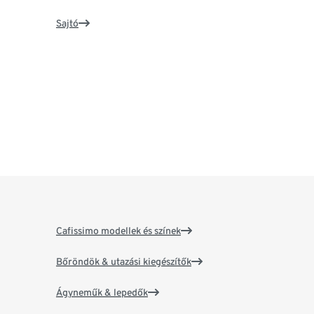
Sajtó
Cafissimo modellek és színek
Bőröndök & utazási kiegészítők
Ágyneműk & lepedők