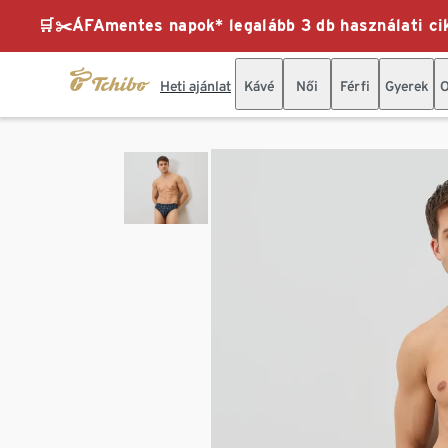
🛒✂️ÁFAmentes napok* legalább 3 db használati cik
Heti ajánlat
Kávé
Női
Férfi
Gyerek
O