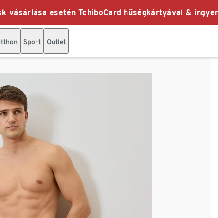
k vásárlása esetén TchiboCard hűségkártyával & ingyen
tthon
Sport
Outlet