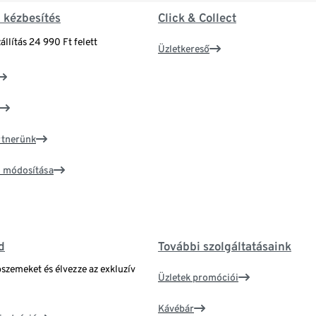
& kézbesítés
Click & Collect
állítás 24 990 Ft felett
Üzletkereső
artnerünk
ím módosítása
d
További szolgáltatásaink
bszemeket és élvezze az exkluzív
Üzletek promóciói
Kávébár