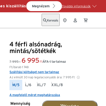
es kiszállítás
Megnézem
További információk
Keresés
4 férfi alsónadrág,
mintás/sötétkék
6 995
7 995
ÁFA-t tartalmaz
Ft
Ft
Ft/darab
1 748
Szállítási költséget nem tartalmaz
Az elmúlt 30 nap legalacsonyabb ára:
7 995
Ft
M/5
L/6
XL/7
XXL/8
A megfelelő méret meghatározása
Mennyiség