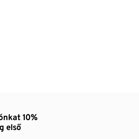
zónkat 10%
g első