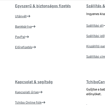
Egyszerű & biztonságos fizetés
Szállítás 
Ingyenes kisz
Utánvét
Szállítási díj
Bankkártya
Szállítási idő
PayPal
Kiszállító p
Előrefizetés
Szállítási c
Kapcsolat & segítség
TchiboCar
Gyűjtse a ba
Kapcsolati űrlap
előnyöket.
Tchibo Online fiók