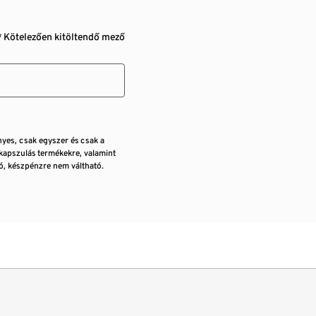
* Kötelezően kitöltendő mező
nyes, csak egyszer és csak a
kapszulás termékekre, valamint
, készpénzre nem váltható.