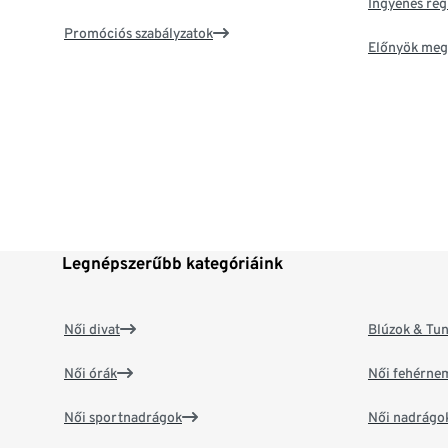
Ingyenes reg
Promóciós szabályzatok
Előnyök meg
Legnépszerűbb kategóriáink
Női divat
Blúzok & Tun
Női órák
Női fehérne
Női sportnadrágok
Női nadrágo