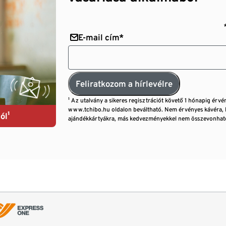
E-mail cím*
Feliratkozom a hírlevélre
¹ Az utalvány a sikeres regisztrációt követő 1 hónapig érvé
www.tchibo.hu oldalon beváltható. Nem érvényes kávéra, 
ól¹
ajándékkártyákra, más kedvezményekkel nem összevonható