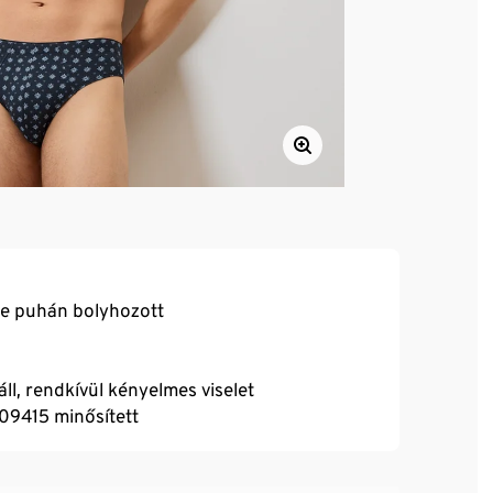
je puhán bolyhozott
ll, rendkívül kényelmes viselet
09415 minősített