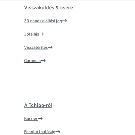
Visszaküldés & csere
30 napos elállási jog
Jótállás
Visszatérítés
Garancia
A Tchibo-ról
Karrier
Fenntarthatóság