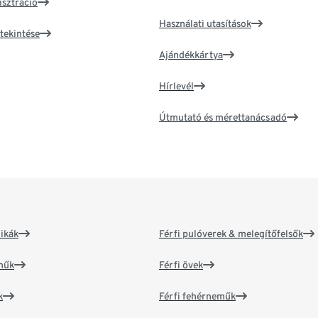
isztráció
Használati utasítások
tekintése
Ajándékkártya
Hírlevél
Útmutató és mérettanácsadó
ikák
Férfi pulóverek & melegítőfelsők
műk
Férfi övek
k
Férfi fehérneműk