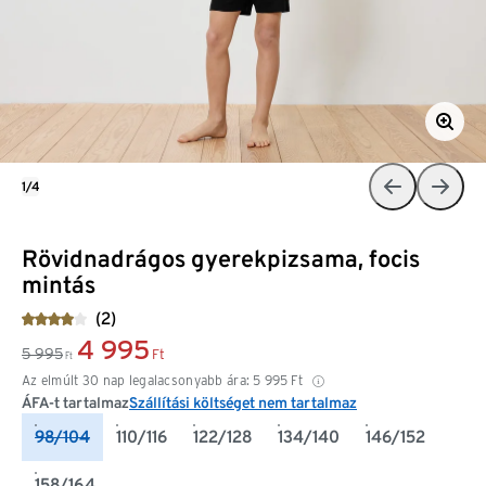
1/4
Rövidnadrágos gyerekpizsama, focis
mintás
(2)
4 995
5 995
Ft
Ft
Az elmúlt 30 nap legalacsonyabb ára:
5 995
Ft
ÁFA-t tartalmaz
Szállítási költséget nem tartalmaz
98/104
110/116
122/128
134/140
146/152
158/164