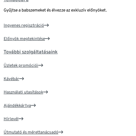
Gyűjtse a babszemeket és élvezze az exkluzív előnyöket.
Ingyenes regisztráció
Előnyök megtekintése
További szolgáltatásaink
Üzletek promóciói
Kávébár
Használati utasítások
Ajándékkártya
Hírlevél
Útmutató és mérettanácsadó