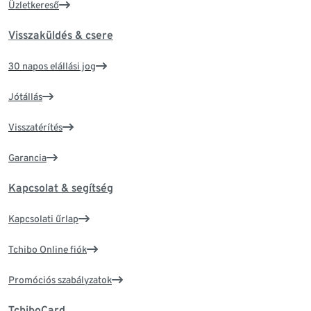
Üzletkereső
Visszaküldés & csere
30 napos elállási jog
Jótállás
Visszatérítés
Garancia
Kapcsolat & segítség
Kapcsolati űrlap
Tchibo Online fiók
Promóciós szabályzatok
TchiboCard