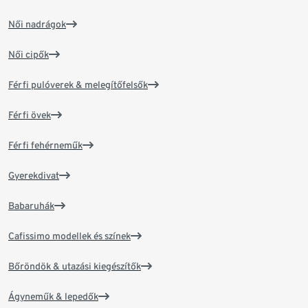
Női nadrágok
Női cipők
Férfi pulóverek & melegítőfelsők
Férfi övek
Férfi fehérneműk
Gyerekdivat
Babaruhák
Cafissimo modellek és színek
Bőröndök & utazási kiegészítők
Ágyneműk & lepedők