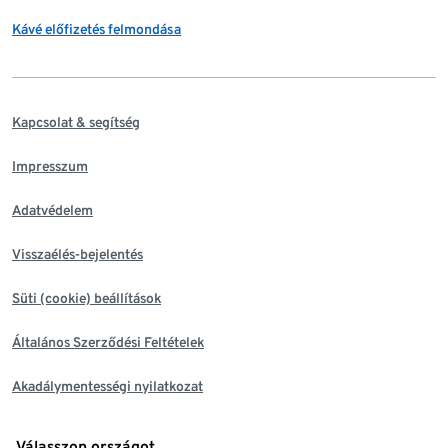
Kávé előfizetés felmondása
Kapcsolat & segítség
Impresszum
Adatvédelem
Visszaélés-bejelentés
Süti (cookie) beállítások
Általános Szerződési Feltételek
Akadálymentességi nyilatkozat
Válasszon országot