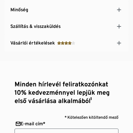
Minőség
Szállítás & visszaküldés
Vásárlói értékelések
Minden hírlevél feliratkozónkat
10% kedvezménnyel lepjük meg
első vásárlása alkalmából¹
* Kötelezően kitöltendő mező
E-mail cím*