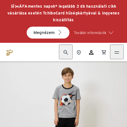
🛒✂️ÁFAmentes napok* legalább 3 db használati cikk
vásárlása esetén TchiboCard hűségkártyával & ingyenes
kiszállítás
Megnézem
További információk