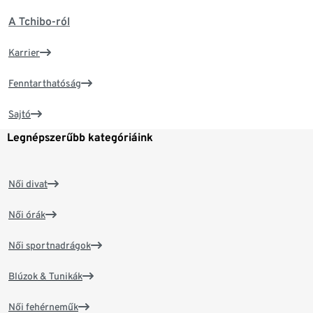
A Tchibo-ról
Karrier
Fenntarthatóság
Sajtó
Legnépszerűbb kategóriáink
Női divat
Női órák
Női sportnadrágok
Blúzok & Tunikák
Női fehérneműk