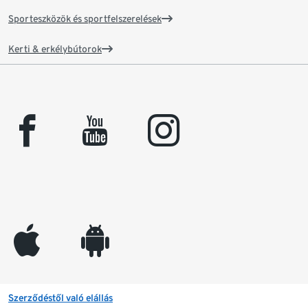
Sporteszközök és sportfelszerelések
Kerti & erkélybútorok
facebook
youtube
instagram
appleinc
android
Szerződéstől való elállás