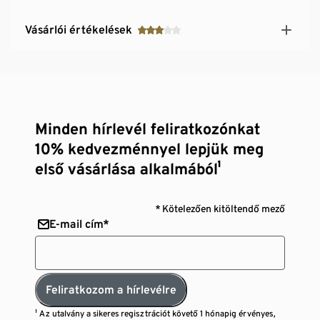
Vásárlói értékelések
Minden hírlevél feliratkozónkat
10% kedvezménnyel lepjük meg
első vásárlása alkalmából¹
* Kötelezően kitöltendő mező
E-mail cím*
Feliratkozom a hírlevélre
¹ Az utalvány a sikeres regisztrációt követő 1 hónapig érvényes,