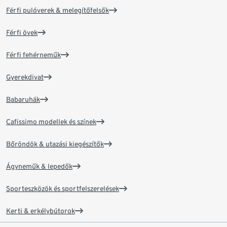
Férfi pulóverek & melegítőfelsők
Férfi övek
Férfi fehérneműk
Gyerekdivat
Babaruhák
Cafissimo modellek és színek
Bőröndök & utazási kiegészítők
Ágyneműk & lepedők
Sporteszközök és sportfelszerelések
Kerti & erkélybútorok