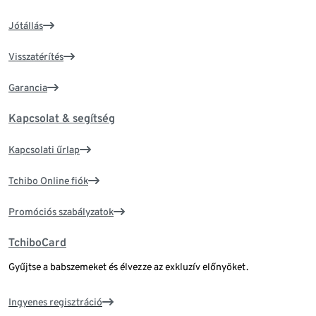
Jótállás
Visszatérítés
Garancia
Kapcsolat & segítség
Kapcsolati űrlap
Tchibo Online fiók
Promóciós szabályzatok
TchiboCard
Gyűjtse a babszemeket és élvezze az exkluzív előnyöket.
Ingyenes regisztráció