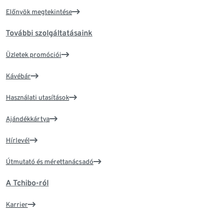
Előnyök megtekintése
További szolgáltatásaink
Üzletek promóciói
Kávébár
Használati utasítások
Ajándékkártya
Hírlevél
Útmutató és mérettanácsadó
A Tchibo-ról
Karrier