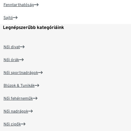
Fenntarthatóság
Sajtó
Legnépszerűbb kategóriáink
Női divat
Női órák
Női sportnadrágok
Blúzok & Tunikák
Női fehérneműk
Női nadrágok
Női cipők