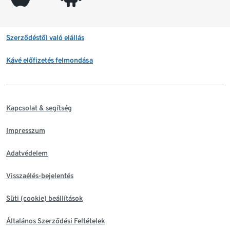
Szerződéstől való elállás
Kávé előfizetés felmondása
Kapcsolat & segítség
Impresszum
Adatvédelem
Visszaélés-bejelentés
Süti (cookie) beállítások
Általános Szerződési Feltételek