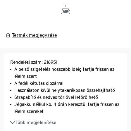
Termék megjegyzése
Rendelési szám: 216951
A belső szigetelés hosszabb ideig tartja frissen az
élelmiszert
A fedél kétutas cipzárral
Használaton kívül helytakarékosan összehajtható
Strapabíró és nedves törlővel letörölhető
Jégakku nélkül kb. 4 órán keresztül tartja frissen az
élelmiszereket
Űrtartalom: kb. 28 l
Több megjelenítése