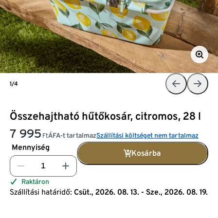
1/4
Összehajtható hűtőkosár, citromos, 28 l
7 995
ÁFA-t tartalmaz
Szállítási költséget nem tartalmaz
Ft
Mennyiség
Kosárba
Raktáron
Szállítási határidő:
Csüt., 2026. 08. 13. - Sze., 2026. 08. 19.