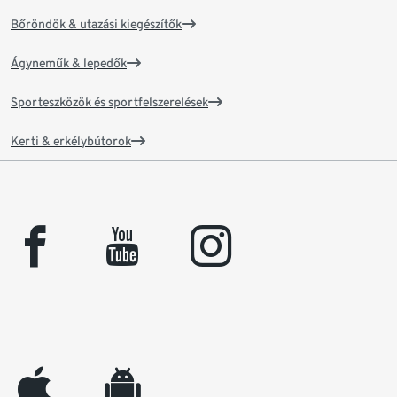
Bőröndök & utazási kiegészítők
Ágyneműk & lepedők
Sporteszközök és sportfelszerelések
Kerti & erkélybútorok
facebook
youtube
instagram
appleinc
android