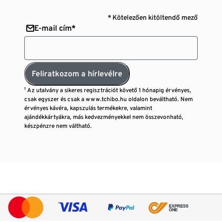
* Kötelezően kitöltendő mező
E-mail cím*
Feliratkozom a hírlevélre
¹ Az utalvány a sikeres regisztrációt követő 1 hónapig érvényes,
csak egyszer és csak a www.tchibo.hu oldalon beváltható. Nem
érvényes kávéra, kapszulás termékekre, valamint
ajándékkártyákra, más kedvezményekkel nem összevonható,
készpénzre nem váltható.