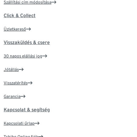
Szállítási cím módosítása
Click & Collect
Üzletkereső
Visszaküldés & csere
30 napos elállási jog
Jótállás
Visszatérítés
Garancia
Kapcsolat & segítség
Kapcsolati űrlap
Tchibo Online fiók