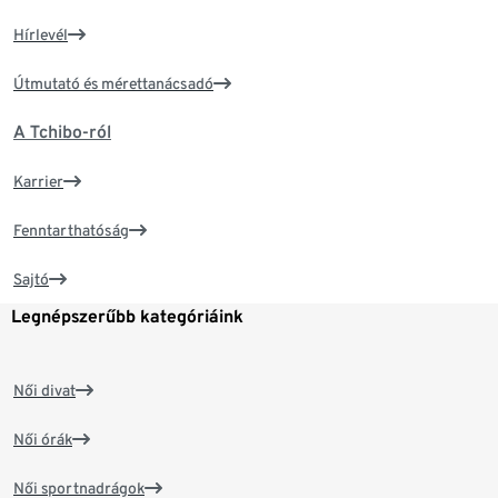
Hírlevél
Útmutató és mérettanácsadó
A Tchibo-ról
Karrier
Fenntarthatóság
Sajtó
Legnépszerűbb kategóriáink
Női divat
Női órák
Női sportnadrágok