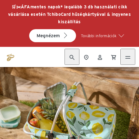
🛒✂️ÁFAmentes napok* legalább 3 db használati cikk
vásárlása esetén TchiboCard hűségkártyával & ingyenes
kiszállítás
Megnézem
További információk