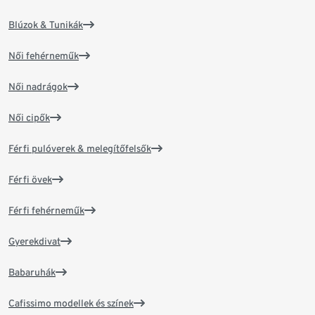
Blúzok & Tunikák
Női fehérneműk
Női nadrágok
Női cipők
Férfi pulóverek & melegítőfelsők
Férfi övek
Férfi fehérneműk
Gyerekdivat
Babaruhák
Cafissimo modellek és színek