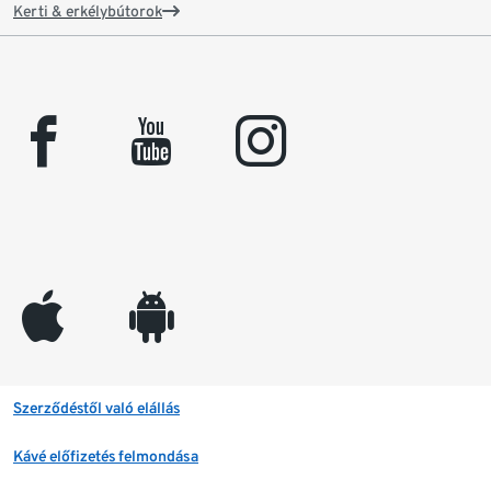
Kerti & erkélybútorok
facebook
youtube
instagram
appleinc
android
Szerződéstől való elállás
Kávé előfizetés felmondása