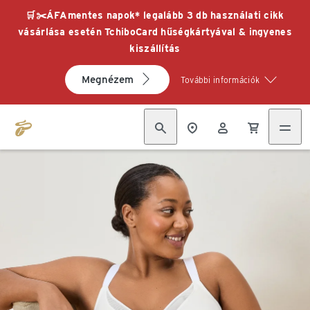
🛒✂️ÁFAmentes napok* legalább 3 db használati cikk
vásárlása esetén TchiboCard hűségkártyával & ingyenes
kiszállítás
Megnézem
További információk