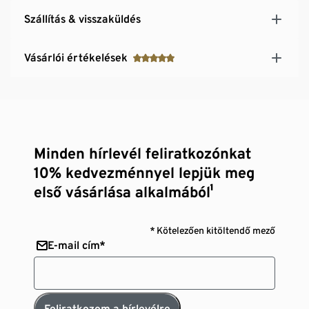
Szállítás & visszaküldés
Vásárlói értékelések
Minden hírlevél feliratkozónkat
10% kedvezménnyel lepjük meg
első vásárlása alkalmából¹
* Kötelezően kitöltendő mező
E-mail cím*
Feliratkozom a hírlevélre