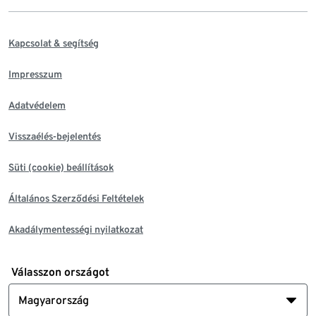
Kapcsolat & segítség
Impresszum
Adatvédelem
Visszaélés-bejelentés
Süti (cookie) beállítások
Általános Szerződési Feltételek
Akadálymentességi nyilatkozat
Válasszon országot
Magyarország