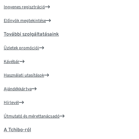
Ingyenes regisztráció
Előnyök megtekintése
További szolgáltatásaink
Üzletek promóciói
Kávébár
Használati utasítások
Ajándékkártya
Hírlevél
Útmutató és mérettanácsadó
A Tchibo-ról