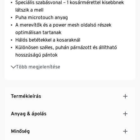
Speciális szabásvonal – 1 kosármérettel kisebbnek
látszik a mell
Puha microtouch anyag
A merevítők és a power mesh oldalsó részek
optimálisan tartanak
Hálós betétekkel a kosaraknál
Különösen széles, puhán párnázott és állítható
hosszúságú pántok
Mutatós fémlemezkével és szatén masnival
Több megjelenítése
Tartós és rendkívül mosásálló, kiváló minőségű
márkás elasztánnal
Háromszorosan állítható SoftSeal® kapcsos
zárórész
Termékleírás
Anyag & ápolás
Minőség