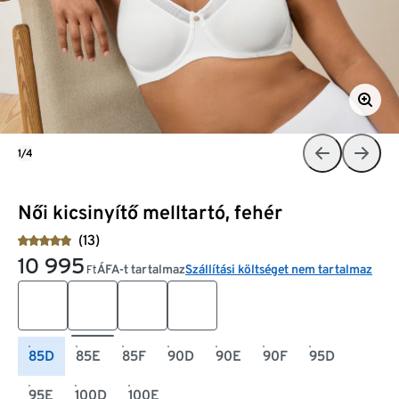
1/4
Női kicsinyítő melltartó, fehér
(13)
10 995
ÁFA-t tartalmaz
Szállítási költséget nem tartalmaz
Ft
85D
85E
85F
90D
90E
90F
95D
95E
100D
100E