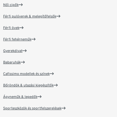
Női cipők
Férfi pulóverek & melegítőfelsők
Férfi övek
Férfi fehérneműk
Gyerekdivat
Babaruhák
Cafissimo modellek és színek
Bőröndök & utazási kiegészítők
Ágyneműk & lepedők
Sporteszközök és sportfelszerelések