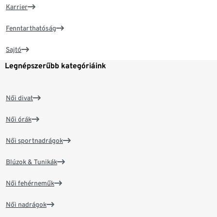
Karrier
Fenntarthatóság
Sajtó
Legnépszerűbb kategóriáink
Női divat
Női órák
Női sportnadrágok
Blúzok & Tunikák
Női fehérneműk
Női nadrágok