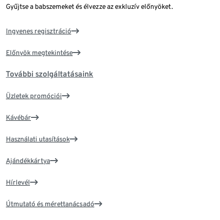
Gyűjtse a babszemeket és élvezze az exkluzív előnyöket.
Ingyenes regisztráció
Előnyök megtekintése
További szolgáltatásaink
Üzletek promóciói
Kávébár
Használati utasítások
Ajándékkártya
Hírlevél
Útmutató és mérettanácsadó