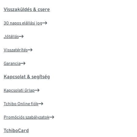
Visszaküldés & csere
30 napos elállási jog
Jótállás
Visszatérítés
Garancia
Kapcsolat & segítség
Kapcsolati űrlap
Tchibo Online fiók
Promóciós szabályzatok
TchiboCard