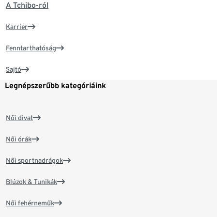
A Tchibo-ról
Karrier
Fenntarthatóság
Sajtó
Legnépszerűbb kategóriáink
Női divat
Női órák
Női sportnadrágok
Blúzok & Tunikák
Női fehérneműk