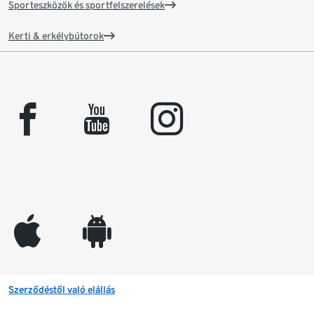
Sporteszközök és sportfelszerelések
Kerti & erkélybútorok
facebook
youtube
instagram
appleinc
android
Szerződéstől való elállás