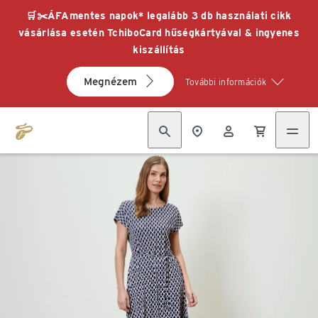
🛒✂️ÁFAmentes napok* legalább 3 db használati cikk
vásárlása esetén TchiboCard hűségkártyával & ingyenes
kiszállítás
Megnézem
További információk