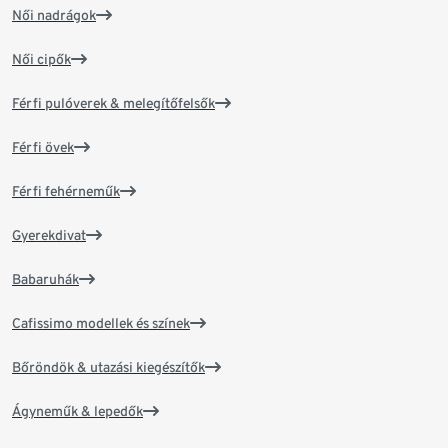
Női nadrágok
Női cipők
Férfi pulóverek & melegítőfelsők
Férfi övek
Férfi fehérneműk
Gyerekdivat
Babaruhák
Cafissimo modellek és színek
Bőröndök & utazási kiegészítők
Ágyneműk & lepedők