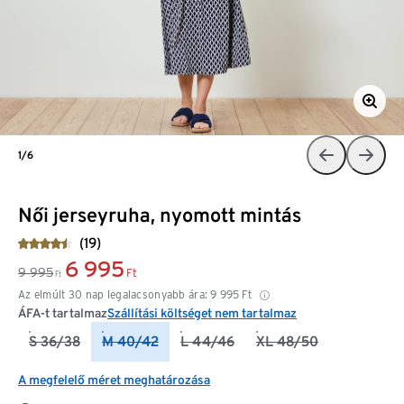
1/6
Női jerseyruha, nyomott mintás
(19)
6 995
9 995
Ft
Ft
Az elmúlt 30 nap legalacsonyabb ára:
9 995
Ft
ÁFA-t tartalmaz
Szállítási költséget nem tartalmaz
S 36/38
M 40/42
L 44/46
XL 48/50
A megfelelő méret meghatározása