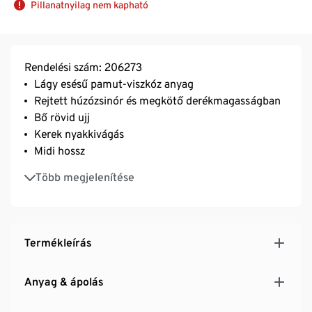
Pillanatnyilag nem kapható
Rendelési szám: 206273
Lágy esésű pamut-viszkóz anyag
Rejtett húzózsinór és megkötő derékmagasságban
Bő rövid ujj
Kerek nyakkivágás
Midi hossz
Nyárias nyomott minta
Több megjelenítése
Termékleírás
Anyag & ápolás