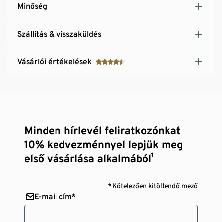
Minőség
Szállítás & visszaküldés
Vásárlói értékelések
Minden hírlevél feliratkozónkat
10% kedvezménnyel lepjük meg
első vásárlása alkalmából¹
* Kötelezően kitöltendő mező
E-mail cím*