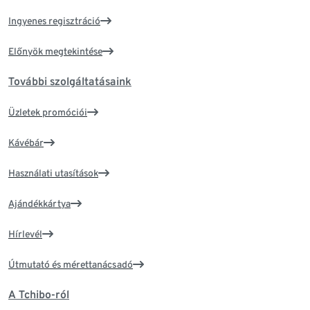
Ingyenes regisztráció
Előnyök megtekintése
További szolgáltatásaink
Üzletek promóciói
Kávébár
Használati utasítások
Ajándékkártya
Hírlevél
Útmutató és mérettanácsadó
A Tchibo-ról