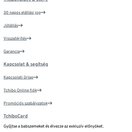
30 napos elállási jog
Jótállás
Visszatérítés
Garancia
Kapcsolat & segítség
Kapcsolati űrlap
Tchibo Online fiók
Promóciós szabályzatok
TchiboCard
Gyűjtse a babszemeket és élvezze az exkluzív előnyöket.