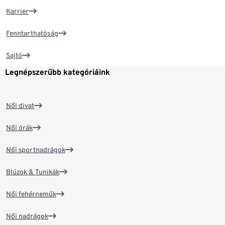
Karrier
Fenntarthatóság
Sajtó
Legnépszerűbb kategóriáink
Női divat
Női órák
Női sportnadrágok
Blúzok & Tunikák
Női fehérneműk
Női nadrágok