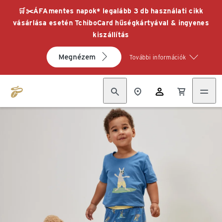
🛒✂️ÁFAmentes napok* legalább 3 db használati cikk
vásárlása esetén TchiboCard hűségkártyával & ingyenes
kiszállítás
Megnézem
További információk