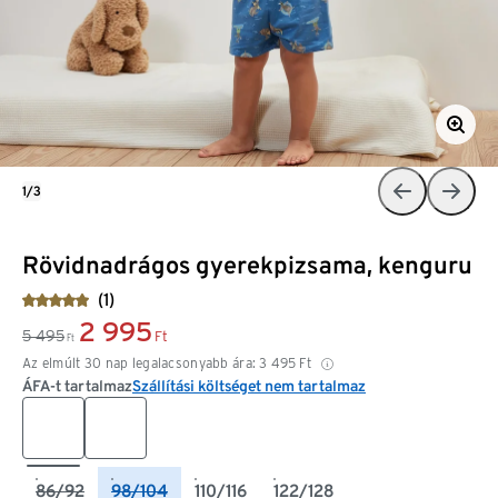
1/3
Rövidnadrágos gyerekpizsama, kenguru
(1)
2 995
5 495
Ft
Ft
Az elmúlt 30 nap legalacsonyabb ára:
3 495
Ft
ÁFA-t tartalmaz
Szállítási költséget nem tartalmaz
86/92
98/104
110/116
122/128