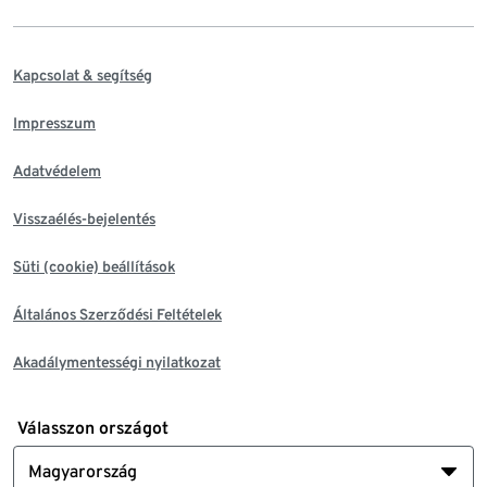
Kapcsolat & segítség
Impresszum
Adatvédelem
Visszaélés-bejelentés
Süti (cookie) beállítások
Általános Szerződési Feltételek
Akadálymentességi nyilatkozat
Válasszon országot
Magyarország