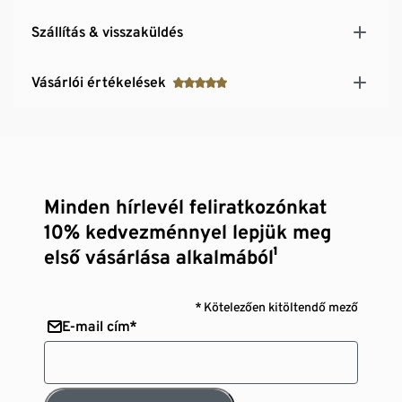
Szállítás & visszaküldés
Vásárlói értékelések
Minden hírlevél feliratkozónkat
10% kedvezménnyel lepjük meg
első vásárlása alkalmából¹
* Kötelezően kitöltendő mező
E-mail cím*