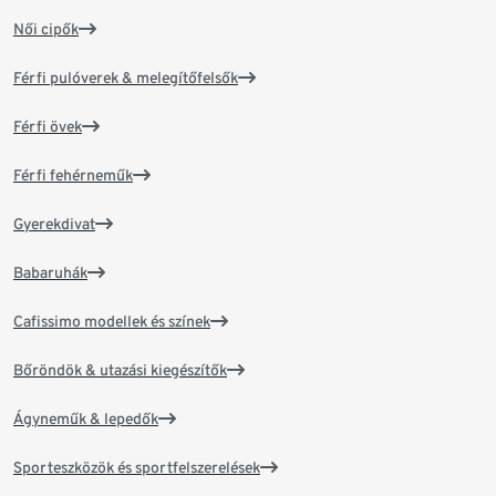
Női cipők
Férfi pulóverek & melegítőfelsők
Férfi övek
Férfi fehérneműk
Gyerekdivat
Babaruhák
Cafissimo modellek és színek
Bőröndök & utazási kiegészítők
Ágyneműk & lepedők
Sporteszközök és sportfelszerelések