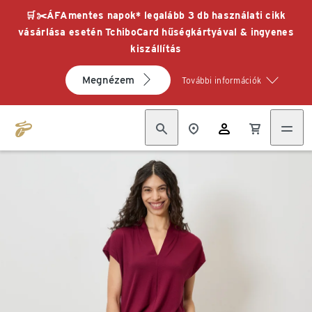
🛒✂️ÁFAmentes napok* legalább 3 db használati cikk
vásárlása esetén TchiboCard hűségkártyával & ingyenes
kiszállítás
Megnézem
További információk