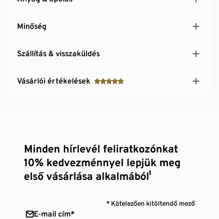
Minőség
Szállítás & visszaküldés
Vásárlói értékelések
Minden hírlevél feliratkozónkat
10% kedvezménnyel lepjük meg
első vásárlása alkalmából¹
* Kötelezően kitöltendő mező
E-mail cím*