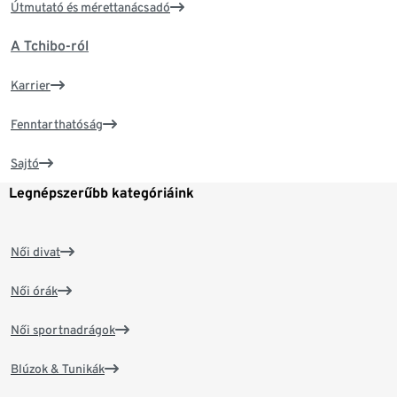
Útmutató és mérettanácsadó
A Tchibo-ról
Karrier
Fenntarthatóság
Sajtó
Legnépszerűbb kategóriáink
Női divat
Női órák
Női sportnadrágok
Blúzok & Tunikák