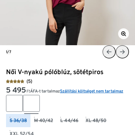
1/7
Női V-nyakú pólóblúz, sötétpiros
(5)
5 495
ÁFA-t tartalmaz
Szállítási költséget nem tartalmaz
Ft
S 36/38
M 40/42
L 44/46
XL 48/50
XXL 52/54