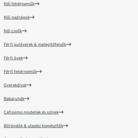
Női fehérneműk
Női nadrágok
Női cipők
Férfi pulóverek & melegítőfelsők
Férfi övek
Férfi fehérneműk
Gyerekdivat
Babaruhák
Cafissimo modellek és színek
Bőröndök & utazási kiegészítők