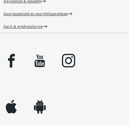
Ágyneműk & lepedők
Sporteszközök és sportfelszerelések
Kerti & erkélybútorok
facebook
youtube
instagram
appleinc
android