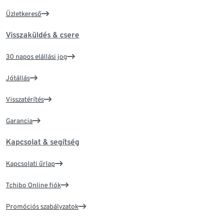
Üzletkereső
Visszaküldés & csere
30 napos elállási jog
Jótállás
Visszatérítés
Garancia
Kapcsolat & segítség
Kapcsolati űrlap
Tchibo Online fiók
Promóciós szabályzatok