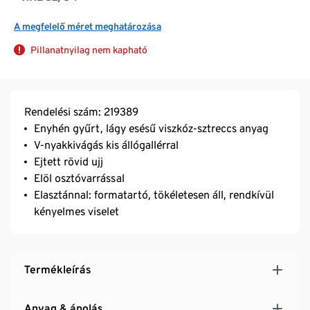
A megfelelő méret meghatározása
Pillanatnyilag nem kapható
Rendelési szám: 219389
Enyhén gyűrt, lágy esésű viszkóz-sztreccs anyag
V-nyakkivágás kis állógallérral
Ejtett rövid ujj
Elöl osztóvarrással
Elasztánnal: formatartó, tökéletesen áll, rendkívül
kényelmes viselet
Termékleírás
Anyag & ápolás