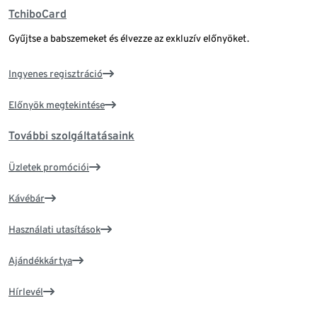
TchiboCard
Gyűjtse a babszemeket és élvezze az exkluzív előnyöket.
Ingyenes regisztráció
Előnyök megtekintése
További szolgáltatásaink
Üzletek promóciói
Kávébár
Használati utasítások
Ajándékkártya
Hírlevél