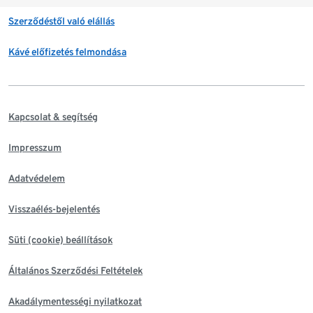
Szerződéstől való elállás
Kávé előfizetés felmondása
Kapcsolat & segítség
Impresszum
Adatvédelem
Visszaélés-bejelentés
Süti (cookie) beállítások
Általános Szerződési Feltételek
Akadálymentességi nyilatkozat