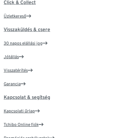
Click & Collect
Üzletkereső
Visszaküldés & csere
30 napos elállási jog
Jótállás
Visszatérítés
Garancia
Kapcsolat & segítség
Kapcsolati űrlap
Tchibo Online fiók