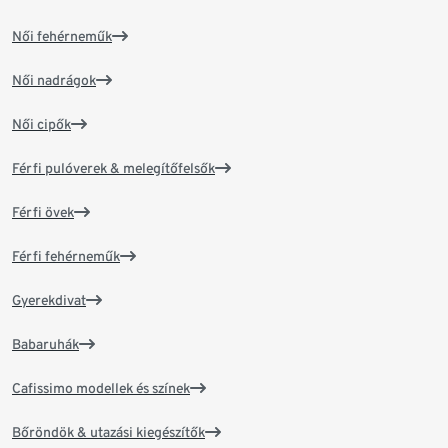
Női fehérneműk
Női nadrágok
Női cipők
Férfi pulóverek & melegítőfelsők
Férfi övek
Férfi fehérneműk
Gyerekdivat
Babaruhák
Cafissimo modellek és színek
Bőröndök & utazási kiegészítők