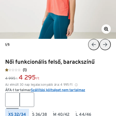
1/5
Női funkcionális felső, barackszínű
(1)
4 295
4 995
Ft
Ft
Az elmúlt 30 nap legalacsonyabb ára:
4 995
Ft
ÁFA-t tartalmaz
Szállítási költséget nem tartalmaz
XS 32/34
S 36/38
M 40/42
L 44/46