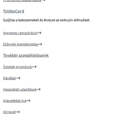
Promóciós szabályzatok
TchiboCard
Gyűjtse a babszemeket és élvezze az exkluzív előnyöket.
Ingyenes regisztráció
Előnyök megtekintése
További szolgáltatásaink
Üzletek promóciói
Kávébár
Használati utasítások
Ajándékkártya
Hírlevél