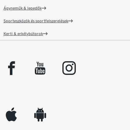
Ágyneműk & lepedők
Sporteszközök és sportfelszerelések
Kerti & erkélybútorok
facebook
youtube
instagram
appleinc
android