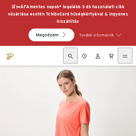
🛒✂️ÁFAmentes napok* legalább 3 db használati cikk
vásárlása esetén TchiboCard hűségkártyával & ingyenes
kiszállítás
Megnézem
További információk