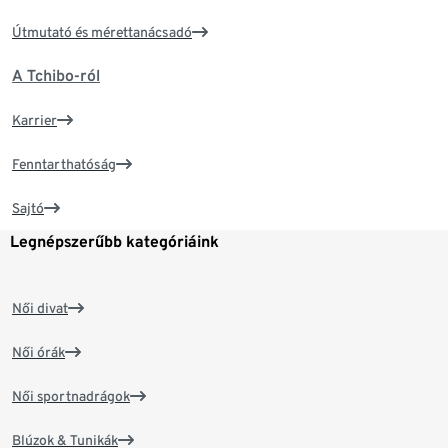
Útmutató és mérettanácsadó
A Tchibo-ról
Karrier
Fenntarthatóság
Sajtó
Legnépszerűbb kategóriáink
Női divat
Női órák
Női sportnadrágok
Blúzok & Tunikák