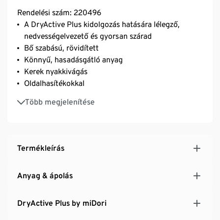
Rendelési szám: 220496
A DryActive Plus kidolgozás hatására lélegző,
nedvességelvezető és gyorsan szárad
Bő szabású, rövidített
Könnyű, hasadásgátló anyag
Kerek nyakkivágás
Oldalhasítékokkal
Egyenes alsó szegély
Több megjelenítése
Termékleírás
Anyag & ápolás
DryActive Plus by miDori