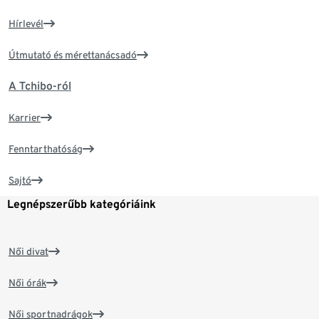
Hírlevél
Útmutató és mérettanácsadó
A Tchibo-ról
Karrier
Fenntarthatóság
Sajtó
Legnépszerűbb kategóriáink
Női divat
Női órák
Női sportnadrágok