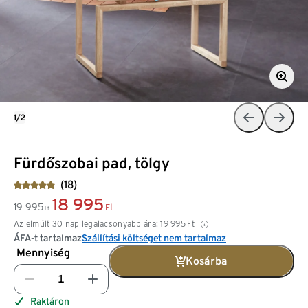
1/2
Fürdőszobai pad, tölgy
(18)
18 995
19 995
Ft
Ft
Az elmúlt 30 nap legalacsonyabb ára:
19 995
Ft
ÁFA-t tartalmaz
Szállítási költséget nem tartalmaz
Mennyiség
Kosárba
Raktáron