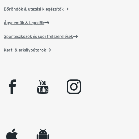
Bőröndök & utazási kiegészítők
Ágyneműk & lepedők
Sporteszközök és sportfelszerelések
Kerti & erkélybútorok
facebook
youtube
instagram
appleinc
android