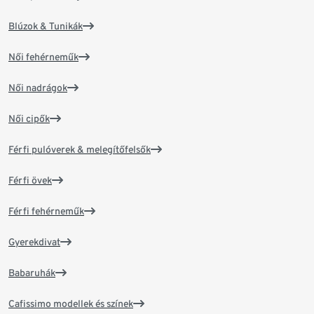
Blúzok & Tunikák
Női fehérneműk
Női nadrágok
Női cipők
Férfi pulóverek & melegítőfelsők
Férfi övek
Férfi fehérneműk
Gyerekdivat
Babaruhák
Cafissimo modellek és színek