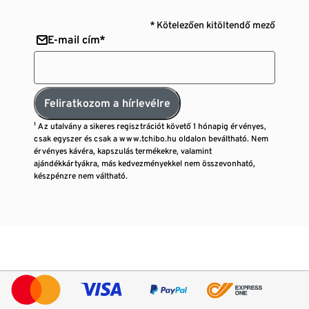
* Kötelezően kitöltendő mező
E-mail cím*
Feliratkozom a hírlevélre
¹ Az utalvány a sikeres regisztrációt követő 1 hónapig érvényes,
csak egyszer és csak a www.tchibo.hu oldalon beváltható. Nem
érvényes kávéra, kapszulás termékekre, valamint
ajándékkártyákra, más kedvezményekkel nem összevonható,
készpénzre nem váltható.