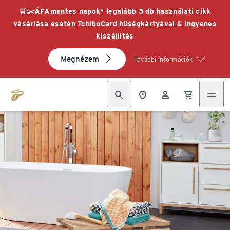
🛒✂️ÁFAmentes napok* legalább 3 db használati cikk
vásárlása esetén TchiboCard hűségkártyával & ingyenes
kiszállítás
Megnézem
További információk