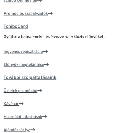
Tchibo Online fiók
Promóciós szabályzatok
TchiboCard
Gyűjtse a babszemeket és élvezze az exkluzív előnyöket.
Ingyenes regisztráció
Előnyök megtekintése
További szolgáltatásaink
Üzletek promóciói
Kávébár
Használati utasítások
Ajándékkártya