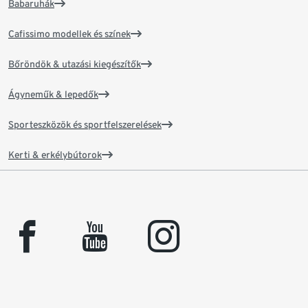
Babaruhák
Cafissimo modellek és színek
Bőröndök & utazási kiegészítők
Ágyneműk & lepedők
Sporteszközök és sportfelszerelések
Kerti & erkélybútorok
facebook
youtube
instagram