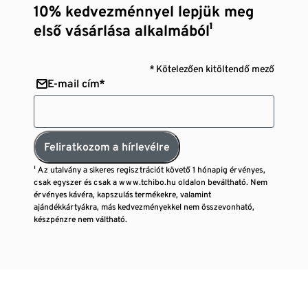
10% kedvezménnyel lepjük meg
első vásárlása alkalmából¹
* Kötelezően kitöltendő mező
E-mail cím*
Feliratkozom a hírlevélre
¹ Az utalvány a sikeres regisztrációt követő 1 hónapig érvényes,
csak egyszer és csak a www.tchibo.hu oldalon beváltható. Nem
érvényes kávéra, kapszulás termékekre, valamint
ajándékkártyákra, más kedvezményekkel nem összevonható,
készpénzre nem váltható.