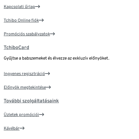
Kapcsolati űrlap
Tchibo Online fiók
Promóciós szabályzatok
TchiboCard
Gyűjtse a babszemeket és élvezze az exkluzív előnyöket.
Ingyenes regisztráció
Előnyök megtekintése
További szolgáltatásaink
Üzletek promóciói
Kávébár