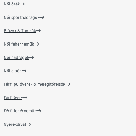
Női órák
Női sportnadrágok
Blúzok & Tunikák
Női fehérneműk
Női nadrágok
Női cipők
Férfi pulóverek & melegítőfelsők
Férfi övek
Férfi fehérneműk
Gyerekdivat