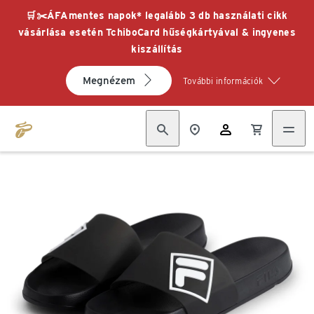
🛒✂️ÁFAmentes napok* legalább 3 db használati cikk
vásárlása esetén TchiboCard hűségkártyával & ingyenes
kiszállítás
Megnézem
További információk