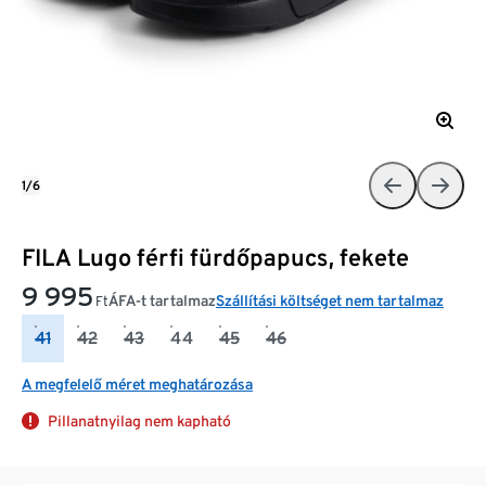
1/6
FILA Lugo férfi fürdőpapucs, fekete
9 995
ÁFA-t tartalmaz
Szállítási költséget nem tartalmaz
Ft
41
42
43
44
45
46
A megfelelő méret meghatározása
Pillanatnyilag nem kapható