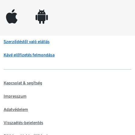
appleinc
android
Szerződéstől való elállás
Kávé előfizetés felmondása
Kapcsolat & segítség
Impresszum
Adatvédelem
Visszaélés-bejelentés