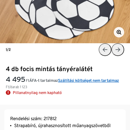
1/2
4 db focis mintás tányéralátét
4 495
ÁFA-t tartalmaz
Szállítási költséget nem tartalmaz
Ft
Ft/darab
1 123
Pillanatnyilag nem kapható
Rendelési szám: 217812
Strapabíró, újrahasznosított műanyagszövetből