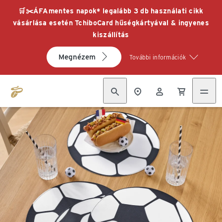
🛒✂️ÁFAmentes napok* legalább 3 db használati cikk
vásárlása esetén TchiboCard hűségkártyával & ingyenes
kiszállítás
Megnézem
További információk