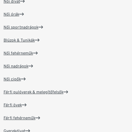
Női divat
Női órák
Női sportnadrágok
Blúzok & Tunikák
Női fehérneműk
Női nadrágok
Női cipők
Férfi pulóverek & melegítőfelsők
Férfi övek
Férfi fehérneműk
Gyerekdivat