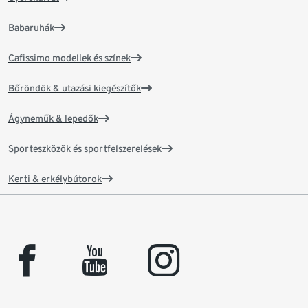
Babaruhák
Cafissimo modellek és színek
Bőröndök & utazási kiegészítők
Ágyneműk & lepedők
Sporteszközök és sportfelszerelések
Kerti & erkélybútorok
facebook
youtube
instagram