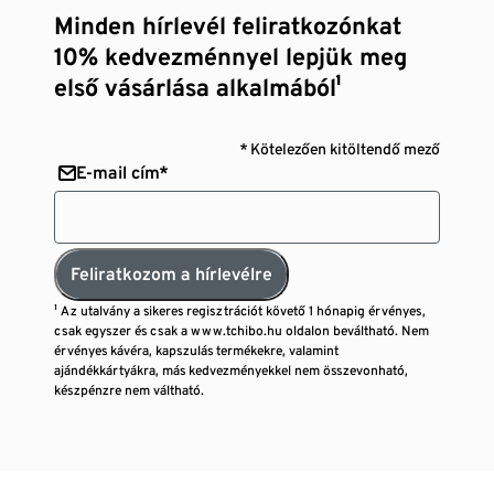
Minden hírlevél feliratkozónkat
10% kedvezménnyel lepjük meg
első vásárlása alkalmából¹
* Kötelezően kitöltendő mező
E-mail cím*
Feliratkozom a hírlevélre
¹ Az utalvány a sikeres regisztrációt követő 1 hónapig érvényes,
csak egyszer és csak a www.tchibo.hu oldalon beváltható. Nem
érvényes kávéra, kapszulás termékekre, valamint
ajándékkártyákra, más kedvezményekkel nem összevonható,
készpénzre nem váltható.