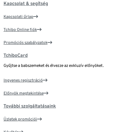
Kapcsolat & segítség
Kapcsolati űrlap
Tchibo Online fiók
Promóciós szabályzatok
TchiboCard
Gyűjtse a babszemeket és élvezze az exkluzív előnyöket.
Ingyenes regisztráció
Előnyök megtekintése
További szolgáltatásaink
Üzletek promóciói
Kávébár