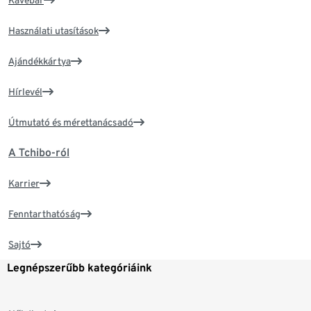
Használati utasítások
Ajándékkártya
Hírlevél
Útmutató és mérettanácsadó
A Tchibo-ról
Karrier
Fenntarthatóság
Sajtó
Legnépszerűbb kategóriáink