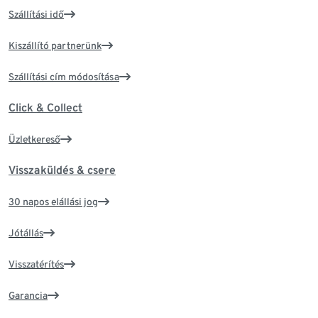
Szállítási idő
Kiszállító partnerünk
Szállítási cím módosítása
Click & Collect
Üzletkereső
Visszaküldés & csere
30 napos elállási jog
Jótállás
Visszatérítés
Garancia