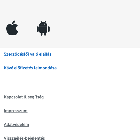
appleinc
android
Szerződéstől való elállás
Kávé előfizetés felmondása
Kapcsolat & segítség
Impresszum
Adatvédelem
Visszaélés-bejelentés