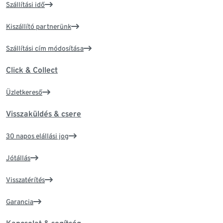
Szállítási idő
Kiszállító partnerünk
Szállítási cím módosítása
Click & Collect
Üzletkereső
Visszaküldés & csere
30 napos elállási jog
Jótállás
Visszatérítés
Garancia