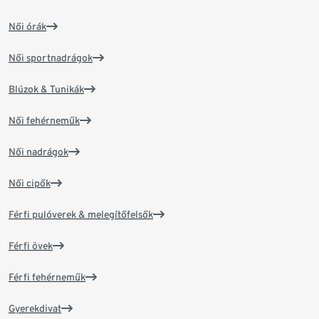
Női órák
Női sportnadrágok
Blúzok & Tunikák
Női fehérneműk
Női nadrágok
Női cipők
Férfi pulóverek & melegítőfelsők
Férfi övek
Férfi fehérneműk
Gyerekdivat