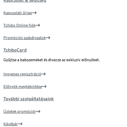
Kapcsolat & segítség
Kapcsolati űrlap
Tchibo Online fiók
Promóciós szabályzatok
TchiboCard
Gyűjtse a babszemeket és élvezze az exkluzív előnyöket.
Ingyenes regisztráció
Előnyök megtekintése
További szolgáltatásaink
Üzletek promóciói
Kávébár