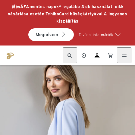
🛒✂️ÁFAmentes napok* legalább 3 db használati cikk
vásárlása esetén TchiboCard hűségkártyával & ingyenes
kiszállítás
Megnézem
További információk