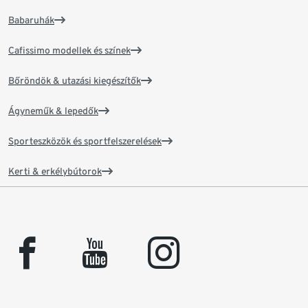
Babaruhák
Cafissimo modellek és színek
Bőröndök & utazási kiegészítők
Ágyneműk & lepedők
Sporteszközök és sportfelszerelések
Kerti & erkélybútorok
facebook
youtube
instagram