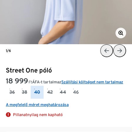
1/6
Street One póló
18 999
ÁFA-t tartalmaz
Szállítási költséget nem tartalmaz
Ft
36
38
40
42
44
46
A megfelelő méret meghatározása
Pillanatnyilag nem kapható