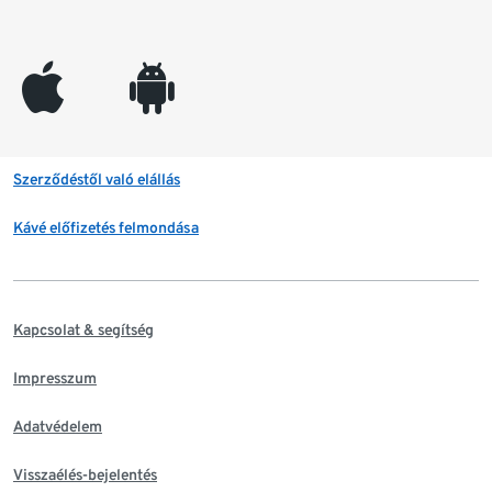
appleinc
android
Szerződéstől való elállás
Kávé előfizetés felmondása
Kapcsolat & segítség
Impresszum
Adatvédelem
Visszaélés-bejelentés