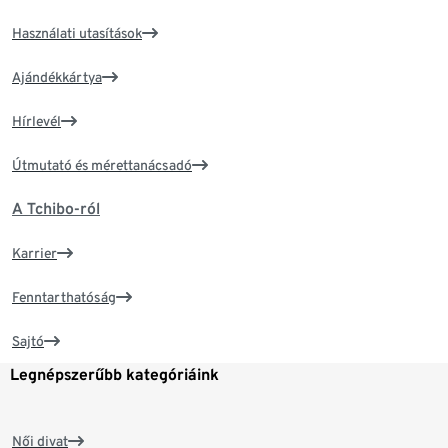
Használati utasítások
Ajándékkártya
Hírlevél
Útmutató és mérettanácsadó
A Tchibo-ról
Karrier
Fenntarthatóság
Sajtó
Legnépszerűbb kategóriáink
Női divat