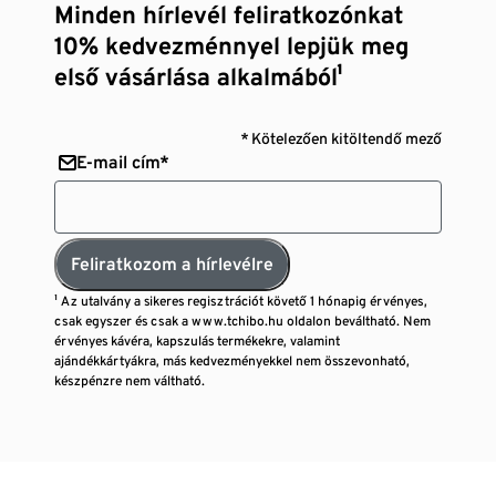
Minden hírlevél feliratkozónkat
10% kedvezménnyel lepjük meg
első vásárlása alkalmából¹
* Kötelezően kitöltendő mező
E-mail cím*
Feliratkozom a hírlevélre
¹ Az utalvány a sikeres regisztrációt követő 1 hónapig érvényes,
csak egyszer és csak a www.tchibo.hu oldalon beváltható. Nem
érvényes kávéra, kapszulás termékekre, valamint
ajándékkártyákra, más kedvezményekkel nem összevonható,
készpénzre nem váltható.