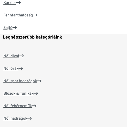
Karrier
Fenntarthatóság
Sajtó
Legnépszerűbb kategóriáink
Női divat
Női órák
Női sportnadrágok
Blúzok & Tunikák
Női fehérneműk
Női nadrágok