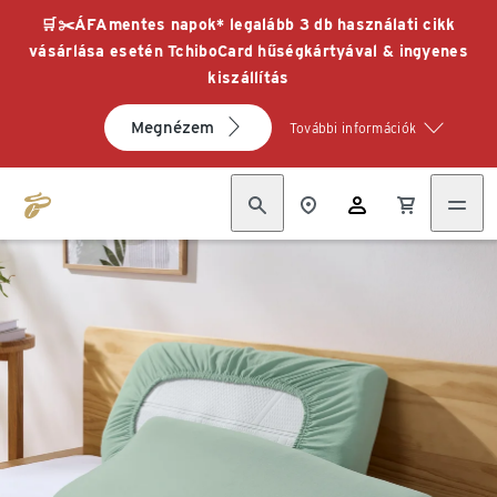
🛒✂️ÁFAmentes napok* legalább 3 db használati cikk
vásárlása esetén TchiboCard hűségkártyával & ingyenes
kiszállítás
Megnézem
További információk