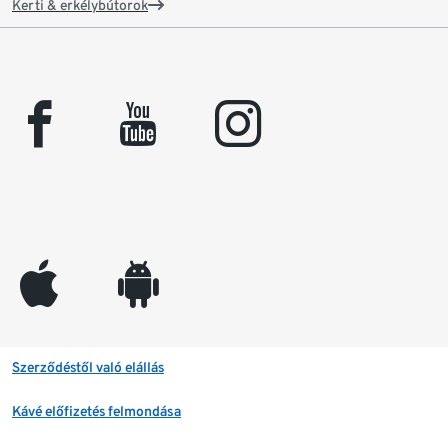
Kerti & erkélybútorok
facebook
youtube
instagram
appleinc
android
Szerződéstől való elállás
Kávé előfizetés felmondása