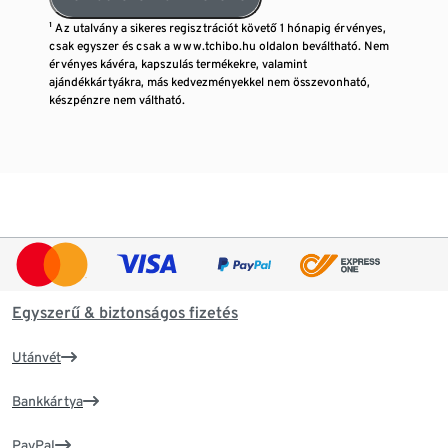
¹ Az utalvány a sikeres regisztrációt követő 1 hónapig érvényes,
csak egyszer és csak a www.tchibo.hu oldalon beváltható. Nem
érvényes kávéra, kapszulás termékekre, valamint
ajándékkártyákra, más kedvezményekkel nem összevonható,
készpénzre nem váltható.
Egyszerű & biztonságos fizetés
Utánvét
Bankkártya
PayPal