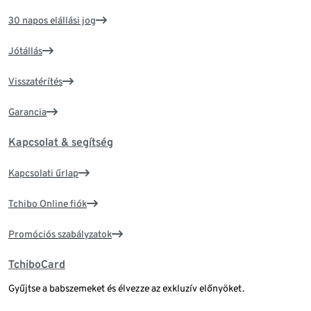
30 napos elállási jog
Jótállás
Visszatérítés
Garancia
Kapcsolat & segítség
Kapcsolati űrlap
Tchibo Online fiók
Promóciós szabályzatok
TchiboCard
Gyűjtse a babszemeket és élvezze az exkluzív előnyöket.