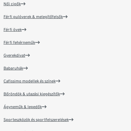
Női cipők
Férfi pulóverek & melegítőfelsők
Férfi övek
Férfi fehérneműk
Gyerekdivat
Babaruhák
Cafissimo modellek és színek
Bőröndök & utazási kiegészítők
Ágyneműk & lepedők
Sporteszközök és sportfelszerelések