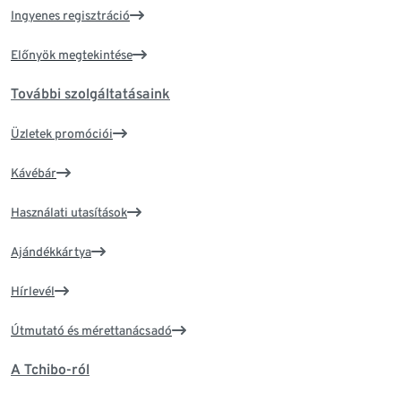
Ingyenes regisztráció
Előnyök megtekintése
További szolgáltatásaink
Üzletek promóciói
Kávébár
Használati utasítások
Ajándékkártya
Hírlevél
Útmutató és mérettanácsadó
A Tchibo-ról