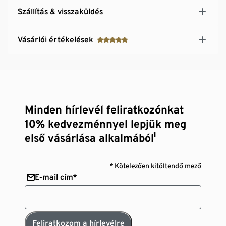
Szállítás & visszaküldés
Vásárlói értékelések
Minden hírlevél feliratkozónkat
10% kedvezménnyel lepjük meg
első vásárlása alkalmából¹
* Kötelezően kitöltendő mező
E-mail cím*
Feliratkozom a hírlevélre