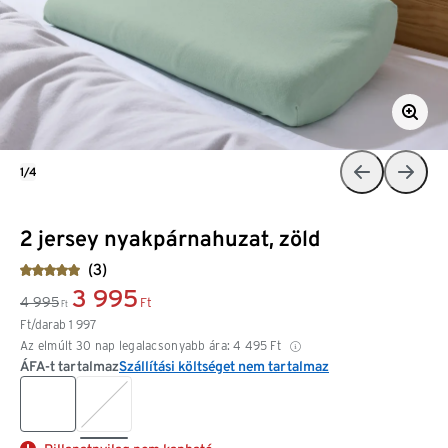
1/4
2 jersey nyakpárnahuzat, zöld
(3)
3 995
4 995
Ft
Ft
Ft/darab
1 997
Az elmúlt 30 nap legalacsonyabb ára:
4 495
Ft
ÁFA-t tartalmaz
Szállítási költséget nem tartalmaz