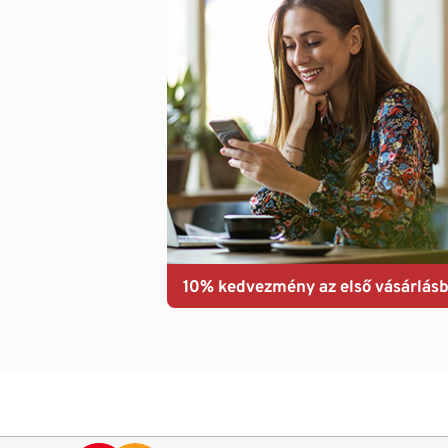
10% kedvezmény az első vásárlásb