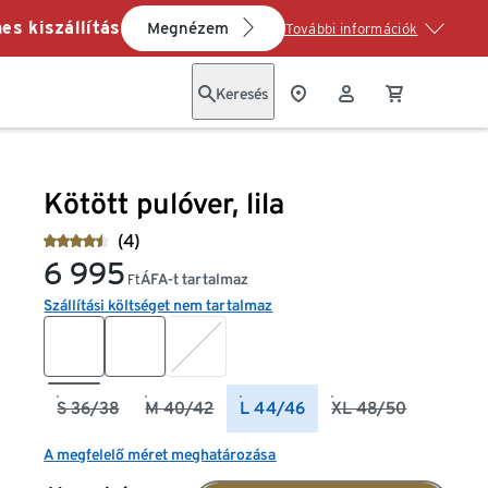
es kiszállítás
Megnézem
További információk
Keresés
Kötött pulóver, lila
(4)
6 995
ÁFA-t tartalmaz
Ft
Szállítási költséget nem tartalmaz
S 36/38
M 40/42
L 44/46
XL 48/50
A megfelelő méret meghatározása