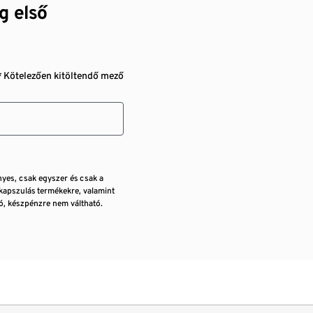
g első
* Kötelezően kitöltendő mező
nyes, csak egyszer és csak a
kapszulás termékekre, valamint
, készpénzre nem váltható.