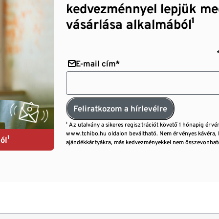
kedvezménnyel lepjük me
vásárlása alkalmából¹
E-mail cím*
Feliratkozom a hírlevélre
¹ Az utalvány a sikeres regisztrációt követő 1 hónapig érvé
www.tchibo.hu oldalon beváltható. Nem érvényes kávéra, 
ól¹
ajándékkártyákra, más kedvezményekkel nem összevonható