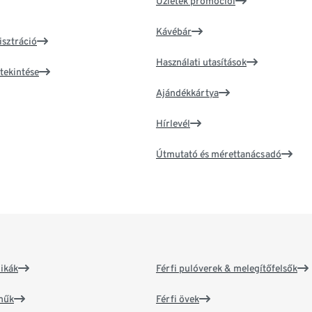
Üzletek promóciói
Kávébár
isztráció
Használati utasítások
tekintése
Ajándékkártya
Hírlevél
Útmutató és mérettanácsadó
ikák
Férfi pulóverek & melegítőfelsők
műk
Férfi övek