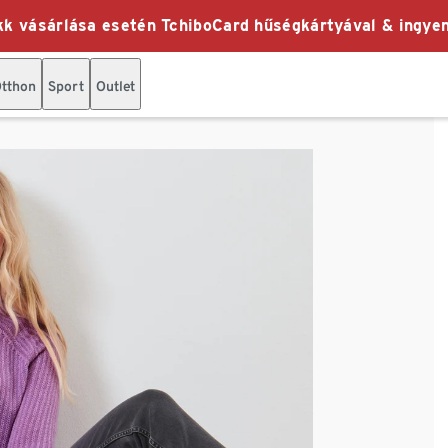
k vásárlása esetén TchiboCard hűségkártyával & ingyen
tthon
Sport
Outlet