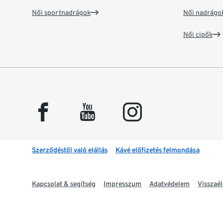
Női sportnadrágok
Női nadrágo
Női cipők
facebook
youtube
instagram
Szerződéstől való elállás
Kávé előfizetés felmondása
Kapcsolat & segítség
Impresszum
Adatvédelem
Visszaél