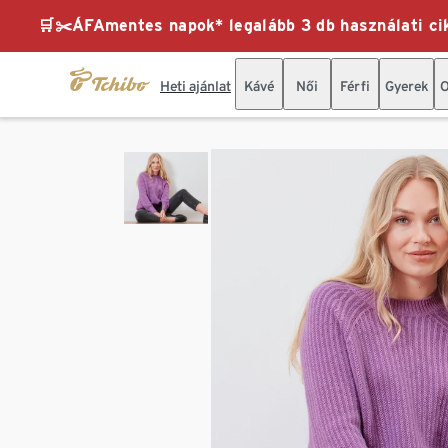
🛒✂️ÁFAmentes napok* legalább 3 db használati cik
Heti ajánlat
Kávé
Női
Férfi
Gyerek
O