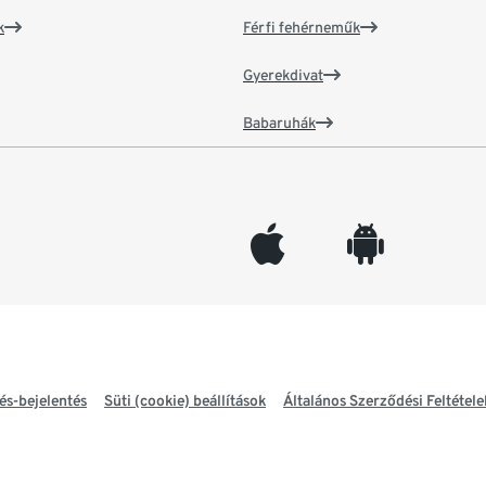
k
Férfi fehérneműk
Gyerekdivat
Babaruhák
appleinc
android
és-bejelentés
Süti (cookie) beállítások
Általános Szerződési Feltétele