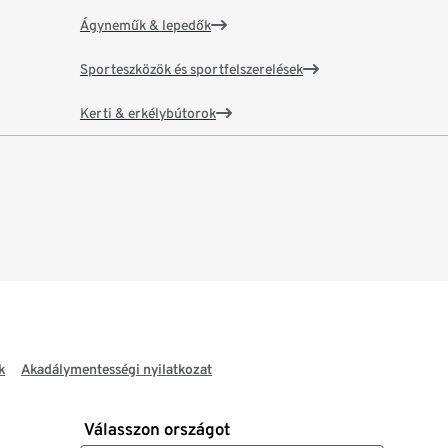
Ágyneműk & lepedők
Sporteszközök és sportfelszerelések
Kerti & erkélybútorok
k
Akadálymentességi nyilatkozat
Válasszon országot