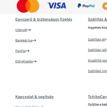
Egyszerű & biztonságos fizetés
Szállítás 
Ingyenes kisz
Utánvét
Szállítási díj
Bankkártya
Szállítási idő
PayPal
Kiszállító p
Előrefizetés
Szállítási c
Kapcsolat & segítség
TchiboCar
Gyűjtse a ba