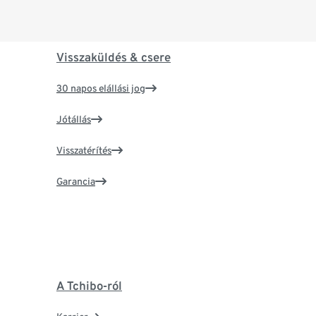
Visszaküldés & csere
30 napos elállási jog
Jótállás
Visszatérítés
Garancia
A Tchibo-ról