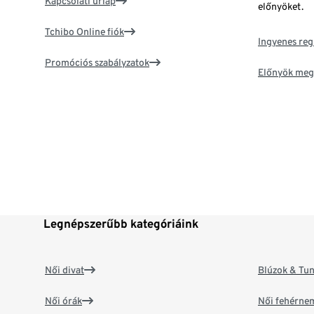
Kapcsolati űrlap
előnyöket.
Tchibo Online fiók
Ingyenes reg
Promóciós szabályzatok
Előnyök meg
Legnépszerűbb kategóriáink
Női divat
Blúzok & Tun
Női órák
Női fehérne