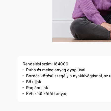
Rendelési szám: 184000
Puha és meleg anyag gyapjúval
Bordás kötésű szegély a nyakkivágásnál, az u
Bő ujjak
Raglánujjak
Kétszínű kötött anyag