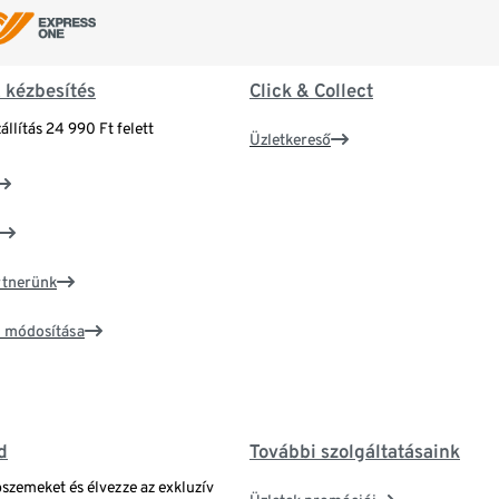
& kézbesítés
Click & Collect
állítás 24 990 Ft felett
Üzletkereső
artnerünk
ím módosítása
d
További szolgáltatásaink
bszemeket és élvezze az exkluzív