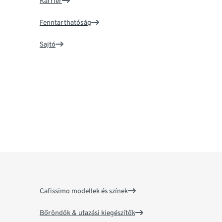
Karrier
Fenntarthatóság
Sajtó
Cafissimo modellek és színek
Bőröndök & utazási kiegészítők