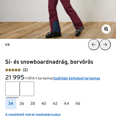
1/6
Sí- és snowboardnadrág, borvörös
(2)
21 995
ÁFA-t tartalmaz
Szállítási költséget tartalmaz
Ft
34
36
38
40
42
44
46
A megfelelő méret meghatározása