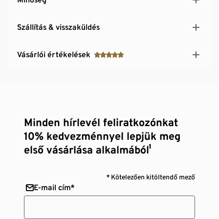
Szállítás & visszaküldés
Vásárlói értékelések
Minden hírlevél feliratkozónkat
10% kedvezménnyel lepjük meg
első vásárlása alkalmából¹
* Kötelezően kitöltendő mező
E-mail cím*