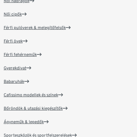
Női nadrágok
Női cipők
Férfi pulóverek & melegítőfelsők
Férfi övek
Férfi fehérneműk
Gyerekdivat
Babaruhák
Cafissimo modellek és színek
Bőröndök & utazási kiegészítők
Ágyneműk & lepedők
Sporteszközök és sportfelszerelések