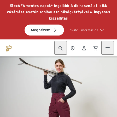
🛒✂️ÁFAmentes napok* legalább 3 db használati cikk
vásárlása esetén TchiboCard hűségkártyával & ingyenes
kiszállítás
Megnézem
További információk