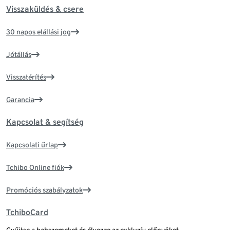
Visszaküldés & csere
30 napos elállási jog
Jótállás
Visszatérítés
Garancia
Kapcsolat & segítség
Kapcsolati űrlap
Tchibo Online fiók
Promóciós szabályzatok
TchiboCard