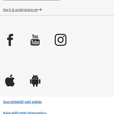
Kerti & erkélybútorok
facebook
youtube
instagram
appleinc
android
Szerződéstől való elállás
Kávé előfizetés felmondása