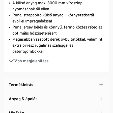
A külső anyag max. 3000 mm vízoszlop
nyomásának áll ellen
Puha, strapabíró külső anyag – környezetbarát
evoPel impregnálással
Puha jersey bélés és könnyű, termo köztes réteg az
optimális hőszigetelésért
Magasabban szabott derék övbújtatókkal, valamint
extra övrész rugalmas szalaggal és
patentgombokkal
Állítható bőségű nadrágszárvég vízhaltan hófogóval
Több megjelenítése
és csúszásgátló gumírozással
2 oldalsó bevágott zseb és 2 díszfarzseb
Strapabíró megerősítés a nadrágszárak belső
oldalán
Termékleírás
Rejtett elülső cipzár és 2 kapocs
Cipzáras zseb a nadrágszár külső oldalán
Anyag & ápolás
Előformázott térdrész
Minőség