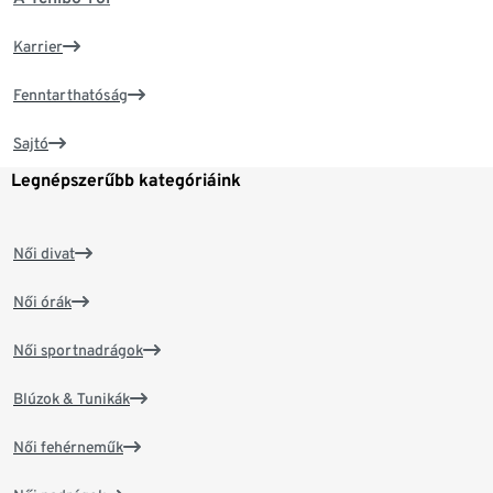
Karrier
Fenntarthatóság
Sajtó
Legnépszerűbb kategóriáink
Női divat
Női órák
Női sportnadrágok
Blúzok & Tunikák
Női fehérneműk