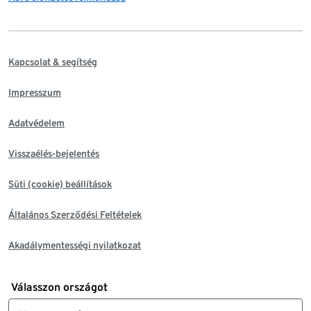
Kapcsolat & segítség
Impresszum
Adatvédelem
Visszaélés-bejelentés
Süti (cookie) beállítások
Általános Szerződési Feltételek
Akadálymentességi nyilatkozat
Válasszon országot