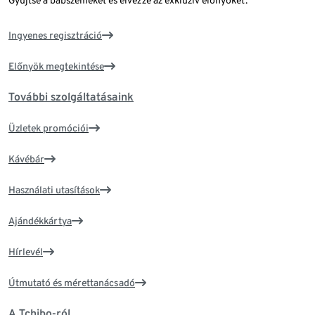
Gyűjtse a babszemeket és élvezze az exkluzív előnyöket.
Ingyenes regisztráció
Előnyök megtekintése
További szolgáltatásaink
Üzletek promóciói
Kávébár
Használati utasítások
Ajándékkártya
Hírlevél
Útmutató és mérettanácsadó
A Tchibo-ról