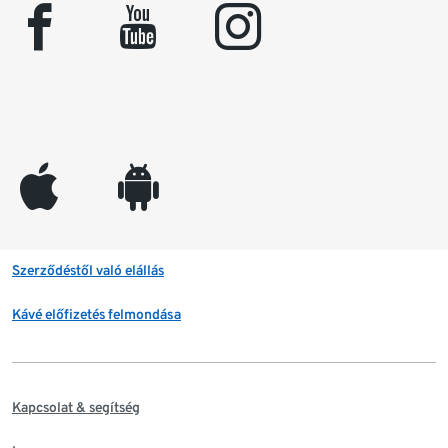
facebook
youtube
instagram
appleinc
android
Szerződéstől való elállás
Kávé előfizetés felmondása
Kapcsolat & segítség