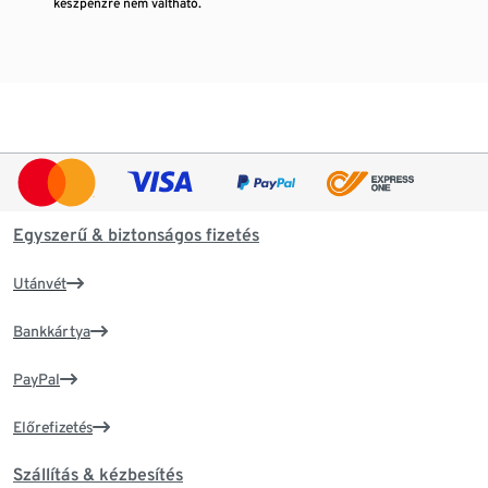
készpénzre nem váltható.
Egyszerű & biztonságos fizetés
Utánvét
Bankkártya
PayPal
Előrefizetés
Szállítás & kézbesítés