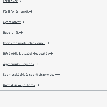
Férfi övek
Férfi fehérneműk
Gyerekdivat
Babaruhák
Cafissimo modellek és színek
Bőröndök & utazási kiegészítők
Ágyneműk & lepedők
Sporteszközök és sportfelszerelések
Kerti & erkélybútorok