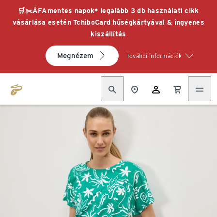
🛒✂️ÁFAmentes napok* legalább 3 db használati cikk
vásárlása esetén TchiboCard hűségkártyával & ingyenes
kiszállítás
Megnézem
További információk