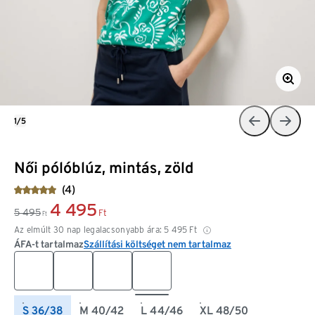
1/5
Női pólóblúz, mintás, zöld
(4)
4 495
5 495
Ft
Ft
Az elmúlt 30 nap legalacsonyabb ára:
5 495
Ft
ÁFA-t tartalmaz
Szállítási költséget nem tartalmaz
S 36/38
M 40/42
L 44/46
XL 48/50