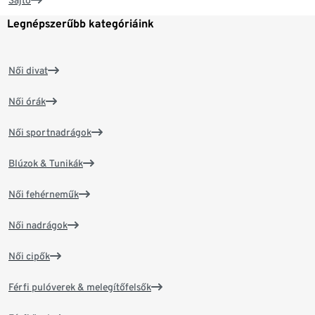
Sajtó
Legnépszerűbb kategóriáink
Női divat
Női órák
Női sportnadrágok
Blúzok & Tunikák
Női fehérneműk
Női nadrágok
Női cipők
Férfi pulóverek & melegítőfelsők