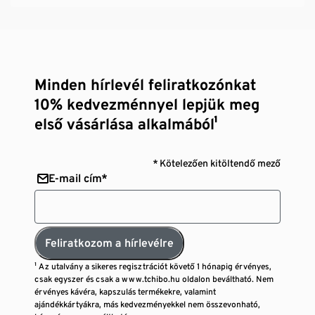
Minden hírlevél feliratkozónkat
10% kedvezménnyel lepjük meg
első vásárlása alkalmából¹
* Kötelezően kitöltendő mező
E-mail cím*
Feliratkozom a hírlevélre
¹ Az utalvány a sikeres regisztrációt követő 1 hónapig érvényes,
csak egyszer és csak a www.tchibo.hu oldalon beváltható. Nem
érvényes kávéra, kapszulás termékekre, valamint
ajándékkártyákra, más kedvezményekkel nem összevonható,